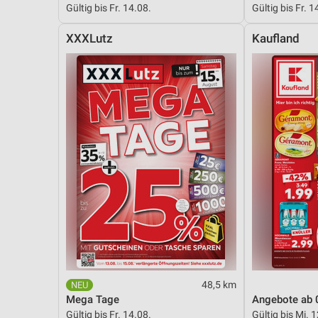
Gültig bis Fr. 14.08.
Gültig bis Fr. 1
Messung der Performance von Inhalten
XXXLutz
Kaufland
Analyse von Zielgruppen durch Statistiken oder Kombinationen 
Quellen
Entwicklung und Verbesserung der Angebote
Verwendung reduzierter Daten zur Auswahl von Inhalten
IAB-Besonderheiten:
Verwendung genauer Standortdaten
Geräte anhand von aktiv angeforderten Informationen identifizie
Nicht-IAB-Verarbeitungszwecke:
Notwendig
Performance
48,5 km
Funktional
Mega Tage
Angebote ab 
Gültig bis Fr. 14.08.
Gültig bis Mi. 
Werbung