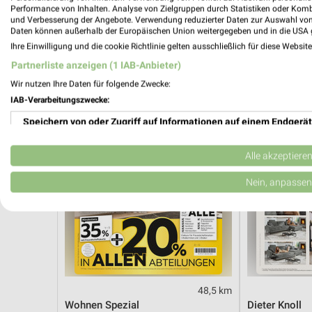
Hot Sommer Sale
Angebote ab 
Performance von Inhalten. Analyse von Zielgruppen durch Statistiken oder Kom
Gültig bis Sa. 29.08.
Gültig bis Fr. 1
und Verbesserung der Angebote. Verwendung reduzierter Daten zur Auswahl von
Daten können außerhalb der Europäischen Union weitergegeben und in die USA 
Ihre Einwilligung und die cookie Richtlinie gelten ausschließlich für diese Websit
XXXLutz
XXXLutz
Partnerliste anzeigen (1 IAB-Anbieter)
Wir nutzen Ihre Daten für folgende Zwecke:
IAB-Verarbeitungszwecke:
Speichern von oder Zugriff auf Informationen auf einem Endgerät
Verwendung reduzierter Daten zur Auswahl von Werbeanzeigen
Alle akzeptiere
Erstellung von Profilen für personalisierte Werbung
Nein, anpassen
Verwendung von Profilen zur Auswahl personalisierter Werbung
Erstellung von Profilen zur Personalisierung von Inhalten
Verwendung von Profilen zur Auswahl personalisierter Inhalte
48,5 km
Messung der Werbeleistung
Wohnen Spezial
Dieter Knoll