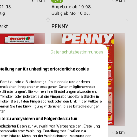
16,4 km
6,9 km
01.08.
Angebote ab 10.08.
tig
Gültig ab Mo. 10.08.
rkt
PENNY
Datenschutzbestimmungen
tellung nur für unbedingt erforderliche cookie
erät zu, wie z. B. eindeutige IDs in cookie und anderen
verarbeiten Ihre personenbezogenen Daten möglicherweise
„Einstellungen“. Sie können Ihre Einstellungen akzeptieren,
 klicken oder jederzeit auf die Fingerabdruck-Schaltfläche in
klicken Sie auf den Fingerabdruck oder den Link in der Fußzeile
önnen Sie Ihre Einwilligung widerrufen. Diese Entscheidungen
ten.
ite zu analysieren und Folgendes zu tun:
reduzierter Daten zur Auswahl von Werbeanzeigen. Erstellung
ersonalisierter Werbung. Erstellung von Profilen zur
16,5 km
6,6 km
ierter Inhalte. Messung der Werbeleistung. Messung der