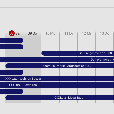
r
08
Sa
09
So
10
Mo
11
Di
12
Mi
13
Do
Lidl - Angebote ab 10.08.
Opti Wohnwelt -
toom Baumarkt - Angebote ab 08.08.
XXXLutz - Wohnen Spezial
XXXLutz - Dieter Knoll
XXXLutz - Mega Tage