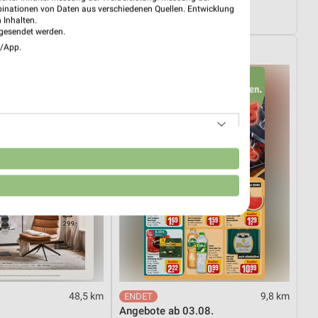
08.08.
Angebote ab 03.08.
binationen von Daten aus verschiedenen Quellen. Entwicklung
4.08.
Noch heute gültig
 Inhalten.
gesendet werden.
e/App.
REWE
n
48,5 km
9,8 km
Angebote ab 03.08.