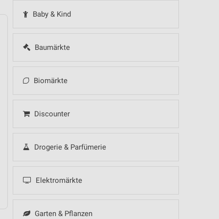
Baby & Kind
Baumärkte
14
Fr
15
Sa
16
So
17
Mo
18
Di
19
Mi
Biomärkte
Discounter
 Hot Sommer Sale
Drogerie & Parfümerie
Elektromärkte
Garten & Pflanzen