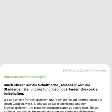
Datenschutzbestimmungen
Datenschutzeinstellungen
Durch Klicken auf die Schaltfläche „Ablehnen“ wird die
dm Angebote in Eisenberg (Pfalz)
Standardeinstellung nur für unbedingt erforderliche cookie
Eisenberg (Pfalz), Deutschland
beibehalten.
❯
Wir und unsere Partner speichern und/oder greifen auf Informationen auf
einem Gerät zu, wie z. B. eindeutige IDs in cookie und anderen
496,81 km
Browserspeichern, um personenbezogene Daten zu verarbeiten. Einige
Anbieter verarbeiten Ihre personenbezogenen Daten möglicherweise