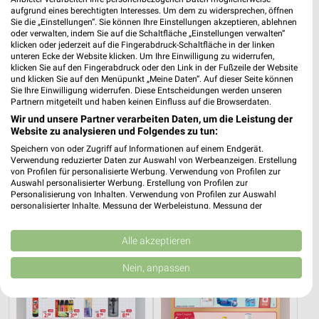
aufgrund eines berechtigten Interesses. Um dem zu widersprechen, öffnen
Sie die „Einstellungen“. Sie können Ihre Einstellungen akzeptieren, ablehnen
dm
oder verwalten, indem Sie auf die Schaltfläche „Einstellungen verwalten“
Fackelrondell 1
klicken oder jederzeit auf die Fingerabdruck-Schaltfläche in der linken
❯
67655 Kaiserslautern
unteren Ecke der Website klicken. Um Ihre Einwilligung zu widerrufen,
klicken Sie auf den Fingerabdruck oder den Link in der Fußzeile der Website
522,01 km
und klicken Sie auf den Menüpunkt „Meine Daten“. Auf dieser Seite können
Sie Ihre Einwilligung widerrufen. Diese Entscheidungen werden unseren
Partnern mitgeteilt und haben keinen Einfluss auf die Browserdaten.
Wir und unsere Partner verarbeiten Daten, um die Leistung der
Drogerie & Parfümerie Angebote für
Website zu analysieren und Folgendes zu tun:
Rockenhausen und Umgebung
Speichern von oder Zugriff auf Informationen auf einem Endgerät.
Verwendung reduzierter Daten zur Auswahl von Werbeanzeigen. Erstellung
3 Prospekte
von Profilen für personalisierte Werbung. Verwendung von Profilen zur
Auswahl personalisierter Werbung. Erstellung von Profilen zur
Personalisierung von Inhalten. Verwendung von Profilen zur Auswahl
Rossmann
Rossmann
personalisierter Inhalte. Messung der Werbeleistung. Messung der
Performance von Inhalten. Analyse von Zielgruppen durch Statistiken oder
Kombinationen von Daten aus verschiedenen Quellen. Entwicklung und
Verbesserung der Angebote. Verwendung reduzierter Daten zur Auswahl
Alle akzeptieren
von Inhalten.
Daten können außerhalb der Europäischen Union weitergegeben und in die
Nein, anpassen
USA gesendet werden.
Ihre Einwilligung und die cookie Richtlinie gelten ausschließlich für diese
Website/App.