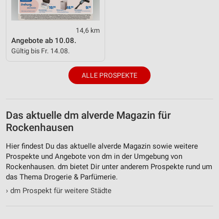
Messung der Performance von Inhalten
14,6 km
Analyse von Zielgruppen durch Statistiken oder
Kombinationen von Daten aus verschiedenen
Angebote ab 10.08.
Quellen
Gültig bis Fr. 14.08.
Entwicklung und Verbesserung der Angebote
ALLE PROSPEKTE
Verwendung reduzierter Daten zur Auswahl von
Inhalten
IAB-Besonderheiten:
Das aktuelle dm alverde Magazin für
Rockenhausen
Verwendung genauer Standortdaten
Hier findest Du das aktuelle alverde Magazin sowie weitere
Geräte anhand von aktiv angeforderten
Informationen identifizieren
Prospekte und Angebote von dm in der Umgebung von
Rockenhausen. dm bietet Dir unter anderem Prospekte rund um
Nicht-IAB-Verarbeitungszwecke:
das Thema Drogerie & Parfümerie.
Notwendig
›
dm Prospekt für weitere Städte
Performance