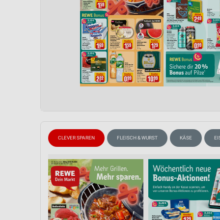
CLEVER SPAREN
FLEISCH & WURST
KÄSE
E