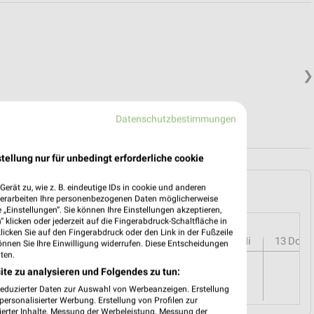
❯
Datenschutzbestimmungen
tellung nur für unbedingt erforderliche cookie
ckenhausen und Umgebung
erät zu, wie z. B. eindeutige IDs in cookie und anderen
verarbeiten Ihre personenbezogenen Daten möglicherweise
„Einstellungen“. Sie können Ihre Einstellungen akzeptieren,
 klicken oder jederzeit auf die Fingerabdruck-Schaltfläche in
klicken Sie auf den Fingerabdruck oder den Link in der Fußzeile
r
08
Sa
09
So
10
Mo
11
Di
12
Mi
13
Do
önnen Sie Ihre Einwilligung widerrufen. Diese Entscheidungen
ten.
ite zu analysieren und Folgendes zu tun:
reduzierter Daten zur Auswahl von Werbeanzeigen. Erstellung
ersonalisierter Werbung. Erstellung von Profilen zur
ierter Inhalte. Messung der Werbeleistung. Messung der