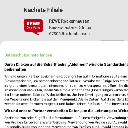
Nächste Filiale
REWE Rockenhausen
Kaiserslauterer Str. 5a
67806 Rockenhausen
Heute 07:00 - 22:00 Uhr |
Geschlossen
505,64 km • Angebote: 2 Prospekte
Datenschutzeinstellungen
Durch Klicken auf die Schaltfläche „Ablehnen“ wird die Standardeins
beibehalten.
Angebote-Kalender für REWE in Ro
Wir und unsere Partner speichern und/oder greifen auf Informationen auf einem G
Browserspeichern, um personenbezogene Daten zu verarbeiten. Einige Anbieter 
aufgrund eines berechtigten Interesses. Um dem zu widersprechen, öffnen Sie die 
ablehnen oder verwalten, indem Sie auf die Schaltfläche „Einstellungen verwalten“
Aug.
der linken unteren Ecke der Website klicken. Um Ihre Einwilligung zu widerrufen, 
03
Mo
04
Di
05
Mi
06
Do
07
F
der Website und klicken Sie auf den Menüpunkt „Meine Daten“. Auf dieser Seite k
werden unseren Partnern mitgeteilt und haben keinen Einfluss auf die Browserda
REWE - Angebote ab 03.08.
Wir und unsere Partner verarbeiten Daten, um die Leistung der Webs
Speichern von oder Zugriff auf Informationen auf einem Endgerät. Verwendung 
von Profilen für personalisierte Werbung. Verwendung von Profilen zur Auswahl p
Personalisierung von Inhalten. Verwendung von Profilen zur Auswahl personalis