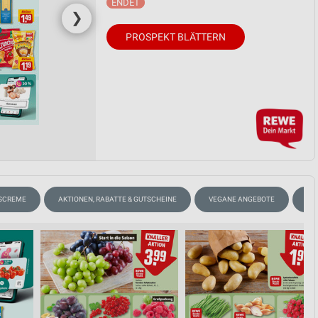
❯
PROSPEKT BLÄTTERN
ISCREME
AKTIONEN, RABATTE & GUTSCHEINE
VEGANE ANGEBOTE
KA