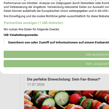
Performance von Inhalten. Analyse von Zielgruppen durch Statistiken oder Kom
und Verbesserung der Angebote. Verwendung reduzierter Daten zur Auswahl von
Daten können außerhalb der Europäischen Union weitergegeben und in die USA 
MEH
Ihre Einwilligung und die cookie Richtlinie gelten ausschließlich für diese Websit
Partnerliste anzeigen (1 IAB-Anbieter)
Wir nutzen Ihre Daten für folgende Zwecke:
weekli Magazin
IAB-Verarbeitungszwecke:
Speichern von oder Zugriff auf Informationen auf einem Endgerät
Verwendung reduzierter Daten zur Auswahl von Werbeanzeigen
Alle akzeptiere
Erstellung von Profilen für personalisierte Werbung
Nein, anpassen
Verwendung von Profilen zur Auswahl personalisierter Werbung
Die perfekte Einwechslung: Dein Fan-Bonus!*
Erstellung von Profilen zur Personalisierung von Inhalten
17.07.2026
Verwendung von Profilen zur Auswahl personalisierter Inhalte
Messung der Werbeleistung