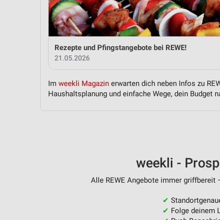
Messung der Performance von Inhalten
Analyse von Zielgruppen durch Statistiken oder Kombinationen 
Quellen
Rezepte und Pfingstangebote bei REWE!
Entwicklung und Verbesserung der Angebote
21.05.2026
Verwendung reduzierter Daten zur Auswahl von Inhalten
Im
weekli Magazin
erwarten dich neben Infos zu REWE
IAB-Besonderheiten:
Haushaltsplanung und einfache Wege, dein Budget na
Verwendung genauer Standortdaten
Geräte anhand von aktiv angeforderten Informationen identifizie
Nicht-IAB-Verarbeitungszwecke:
Notwendig
weekli - Pros
Performance
Alle REWE Angebote immer griffbereit –
Funktional
✔
Standortgenau
✔
Folge deinem L
Werbung