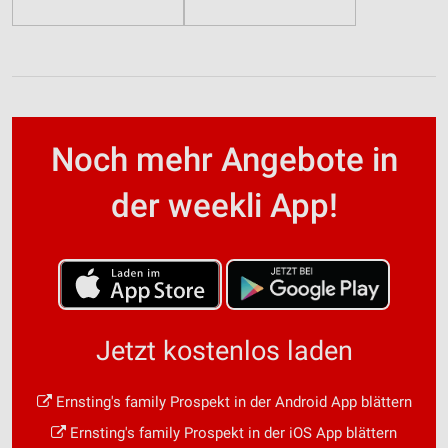
Noch mehr Angebote in
der weekli App!
Jetzt kostenlos laden
Ernsting's family Prospekt in der Android App blättern
Ernsting's family Prospekt in der iOS App blättern