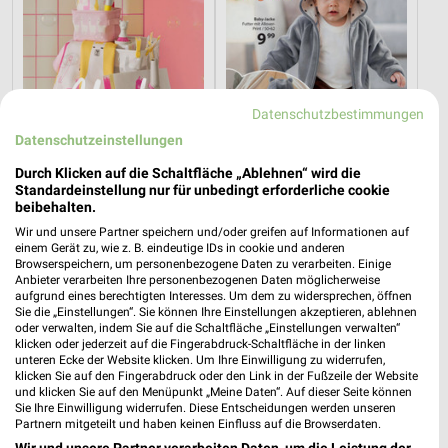
Datenschutzbestimmungen
Datenschutzeinstellungen
Durch Klicken auf die Schaltfläche „Ablehnen“ wird die
21,2 km
13,5 km
Standardeinstellung nur für unbedingt erforderliche cookie
beibehalten.
Alpaka cleaning collection
Milchzahn-Woche
Gültig bis Di. 01.09.
Gültig bis Do. 01.10.
Wir und unsere Partner speichern und/oder greifen auf Informationen auf
einem Gerät zu, wie z. B. eindeutige IDs in cookie und anderen
Browserspeichern, um personenbezogene Daten zu verarbeiten. Einige
NKD
Kik
Anbieter verarbeiten Ihre personenbezogenen Daten möglicherweise
aufgrund eines berechtigten Interesses. Um dem zu widersprechen, öffnen
Sie die „Einstellungen“. Sie können Ihre Einstellungen akzeptieren, ablehnen
oder verwalten, indem Sie auf die Schaltfläche „Einstellungen verwalten“
klicken oder jederzeit auf die Fingerabdruck-Schaltfläche in der linken
unteren Ecke der Website klicken. Um Ihre Einwilligung zu widerrufen,
klicken Sie auf den Fingerabdruck oder den Link in der Fußzeile der Website
und klicken Sie auf den Menüpunkt „Meine Daten“. Auf dieser Seite können
Sie Ihre Einwilligung widerrufen. Diese Entscheidungen werden unseren
Partnern mitgeteilt und haben keinen Einfluss auf die Browserdaten.
Wir und unsere Partner verarbeiten Daten, um die Leistung der