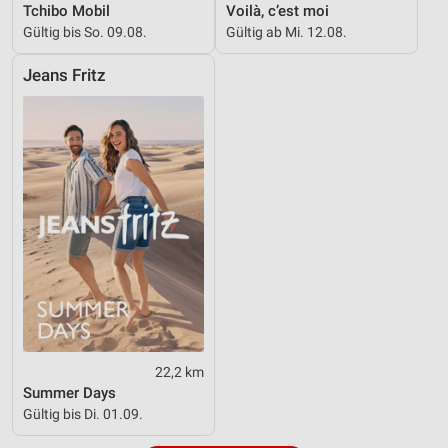
Tchibo Mobil
Voilà, c’est moi
Verwendung reduzierter Daten zur Auswahl von
Inhalten
Gültig bis So. 09.08.
Gültig ab Mi. 12.08.
IAB-Besonderheiten:
Jeans Fritz
Verwendung genauer Standortdaten
Geräte anhand von aktiv angeforderten
Informationen identifizieren
Nicht-IAB-Verarbeitungszwecke:
Notwendig
Performance
Funktional
Werbung
22,2 km
Summer Days
Gültig bis Di. 01.09.