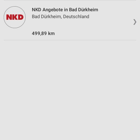
Speichern von oder Zugriff auf Informationen
NKD Angebote in Bad Dürkheim
auf einem Endgerät
Bad Dürkheim, Deutschland
❯
Verwendung reduzierter Daten zur Auswahl von
Werbeanzeigen
499,89 km
Erstellung von Profilen für personalisierte
Werbung
Verwendung von Profilen zur Auswahl
personalisierter Werbung
Erstellung von Profilen zur Personalisierung
von Inhalten
Verwendung von Profilen zur Auswahl
personalisierter Inhalte
Messung der Werbeleistung
Messung der Performance von Inhalten
Analyse von Zielgruppen durch Statistiken oder