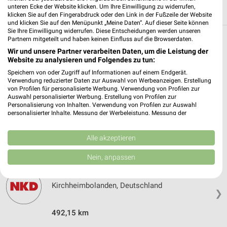
unteren Ecke der Website klicken. Um Ihre Einwilligung zu widerrufen,
klicken Sie auf den Fingerabdruck oder den Link in der Fußzeile der Website
und klicken Sie auf den Menüpunkt „Meine Daten“. Auf dieser Seite können
Sie Ihre Einwilligung widerrufen. Diese Entscheidungen werden unseren
Partnern mitgeteilt und haben keinen Einfluss auf die Browserdaten.
Weitere NKD Geschäfte mit Angeboten in
Wir und unsere Partner verarbeiten Daten, um die Leistung der
und um Eisenberg (Pfalz)
Website zu analysieren und Folgendes zu tun:
Speichern von oder Zugriff auf Informationen auf einem Endgerät.
5 Geschäfte und Orte
Verwendung reduzierter Daten zur Auswahl von Werbeanzeigen. Erstellung
von Profilen für personalisierte Werbung. Verwendung von Profilen zur
Auswahl personalisierter Werbung. Erstellung von Profilen zur
Personalisierung von Inhalten. Verwendung von Profilen zur Auswahl
NKD Angebote in Grünstadt
personalisierter Inhalte. Messung der Werbeleistung. Messung der
Grünstadt, Deutschland
Performance von Inhalten. Analyse von Zielgruppen durch Statistiken oder
❯
Kombinationen von Daten aus verschiedenen Quellen. Entwicklung und
Verbesserung der Angebote. Verwendung reduzierter Daten zur Auswahl
Alle akzeptieren
492,02 km
von Inhalten.
Daten können außerhalb der Europäischen Union weitergegeben und in die
Nein, anpassen
USA gesendet werden.
Ihre Einwilligung und die cookie Richtlinie gelten ausschließlich für diese
NKD Angebote in Kirchheimbolanden
Website/App.
Kirchheimbolanden, Deutschland
❯
Partnerliste anzeigen (1 IAB-Anbieter)
Wir nutzen Ihre Daten für folgende Zwecke:
492,15 km
IAB-Verarbeitungszwecke: