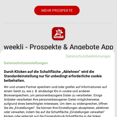
MEHR PROSPEKTE
weekli - Prospekte & Angebote App
Alle NKD Angebote immer griffbereit – mit der kostenlosen
Datenschutzbestimmungen
weekli App für iOS & Android.
Datenschutzeinstellungen
Durch Klicken auf die Schaltfläche „Ablehnen“ wird die
✔
Standortgenaue Angebote
Standardeinstellung nur für unbedingt erforderliche cookie
✔
Folge deinem Lieblingshändler
beibehalten.
✔
Push-Benachrichtigungen bei neuen Prospekten
Wir und unsere Partner speichern und/oder greifen auf Informationen auf
✔
Einkaufsliste - Einkauf stressfrei planen
einem Gerät zu, wie z. B. eindeutige IDs in cookie und anderen
Browserspeichern, um personenbezogene Daten zu verarbeiten. Einige
Anbieter verarbeiten Ihre personenbezogenen Daten möglicherweise
JETZT LADEN UND SPAREN!
aufgrund eines berechtigten Interesses. Um dem zu widersprechen, öffnen
Sie die „Einstellungen“. Sie können Ihre Einstellungen akzeptieren, ablehnen
oder verwalten, indem Sie auf die Schaltfläche „Einstellungen verwalten“
klicken oder jederzeit auf die Fingerabdruck-Schaltfläche in der linken