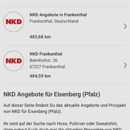
Kombinationen von Daten aus verschiedenen
Quellen
NKD Angebote in Frankenthal
Frankenthal, Deutschland
Entwicklung und Verbesserung der Angebote
❯
Verwendung reduzierter Daten zur Auswahl von
483,68 km
Inhalten
IAB-Besonderheiten:
NKD Frankenthal
Verwendung genauer Standortdaten
Bahnhofstr. 26
❯
67227 Frankenthal
Geräte anhand von aktiv angeforderten
Informationen identifizieren
484,59 km
Nicht-IAB-Verarbeitungszwecke:
Notwendig
NKD Angebote für Eisenberg (Pfalz)
Performance
Auf dieser Seite findest Du das aktuelle Angebote und Prospekt
von NKD für Eisenberg (Pfalz).
Funktional
Ihr seid auf der Suche nach Hose, Pullover oder Sweatshirt,
Werbung
dann schaut Euch doch mal die aktuellen Prospekte von NKD