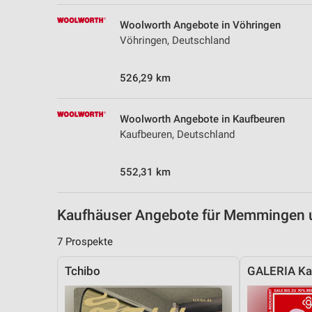
Messung der Performance von Inhalten
Woolworth Angebote in Vöhringen
Analyse von Zielgruppen durch Statistiken oder Kombinationen 
Vöhringen, Deutschland
Quellen
526,29 km
Entwicklung und Verbesserung der Angebote
Verwendung reduzierter Daten zur Auswahl von Inhalten
Woolworth Angebote in Kaufbeuren
IAB-Besonderheiten:
Kaufbeuren, Deutschland
Verwendung genauer Standortdaten
552,31 km
Geräte anhand von aktiv angeforderten Informationen identifizie
Nicht-IAB-Verarbeitungszwecke:
Kaufhäuser Angebote für Memmingen
Notwendig
7 Prospekte
Performance
Tchibo
GALERIA Kar
Funktional
Werbung