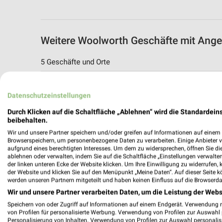
Weitere Woolworth Geschäfte mit An
5 Geschäfte und Orte
Woolworth Angebote in Leutkirch im All
Datenschutzeinstellungen
Leutkirch im Allgäu, Deutschland
Durch Klicken auf die Schaltfläche „Ablehnen“ wird die Standardeins
beibehalten.
574,88 km
Wir und unsere Partner speichern und/oder greifen auf Informationen auf einem G
Browserspeichern, um personenbezogene Daten zu verarbeiten. Einige Anbieter 
aufgrund eines berechtigten Interesses. Um dem zu widersprechen, öffnen Sie die 
Woolworth Angebote in Dietmannsried
ablehnen oder verwalten, indem Sie auf die Schaltfläche „Einstellungen verwalten“
Dietmannsried, Deutschland
der linken unteren Ecke der Website klicken. Um Ihre Einwilligung zu widerrufen, 
der Website und klicken Sie auf den Menüpunkt „Meine Daten“. Auf dieser Seite k
werden unseren Partnern mitgeteilt und haben keinen Einfluss auf die Browserda
568,87 km
Wir und unsere Partner verarbeiten Daten, um die Leistung der Webs
Speichern von oder Zugriff auf Informationen auf einem Endgerät. Verwendung 
von Profilen für personalisierte Werbung. Verwendung von Profilen zur Auswahl p
Woolworth Angebote in Kempten
Personalisierung von Inhalten. Verwendung von Profilen zur Auswahl personalis