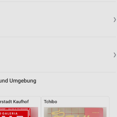
von Daten aus verschiedenen
❯
❯
ren
 und Umgebung
stadt Kaufhof
Tchibo