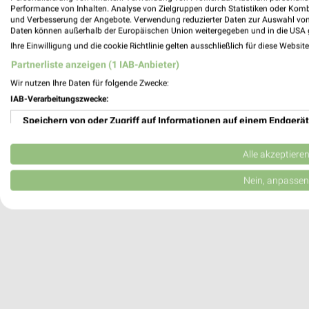
Performance von Inhalten. Analyse von Zielgruppen durch Statistiken oder Kom
Kempten, Deutschland
und Verbesserung der Angebote. Verwendung reduzierter Daten zur Auswahl von
Daten können außerhalb der Europäischen Union weitergegeben und in die USA 
Ihre Einwilligung und die cookie Richtlinie gelten ausschließlich für diese Websit
576,87 km
Partnerliste anzeigen (1 IAB-Anbieter)
Wir nutzen Ihre Daten für folgende Zwecke:
IAB-Verarbeitungszwecke:
Speichern von oder Zugriff auf Informationen auf einem Endgerät
Verwendung reduzierter Daten zur Auswahl von Werbeanzeigen
Alle akzeptiere
Erstellung von Profilen für personalisierte Werbung
Nein, anpassen
Verwendung von Profilen zur Auswahl personalisierter Werbung
Erstellung von Profilen zur Personalisierung von Inhalten
Verwendung von Profilen zur Auswahl personalisierter Inhalte
Messung der Werbeleistung