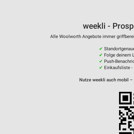
weekli - Pros
Alle Woolworth Angebote immer griffberei
✔
Standortgenau
✔
Folge deinem L
✔
Push-Benachric
✔
Einkaufsliste -
Nutze weekli auch mobil –