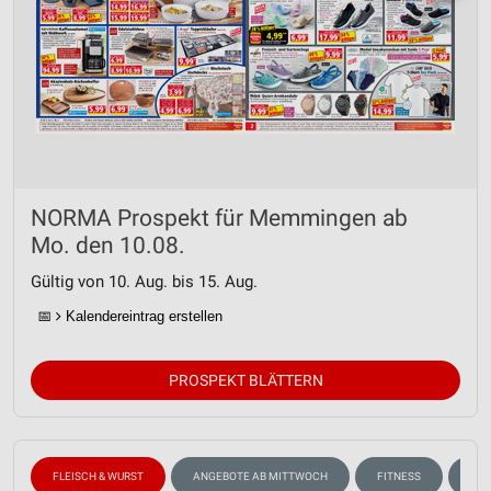
NORMA Prospekt für Memmingen ab
Mo. den 10.08.
Gültig von 10. Aug. bis 15. Aug.
📅
Kalendereintrag erstellen
PROSPEKT BLÄTTERN
FLEISCH & WURST
ANGEBOTE AB MITTWOCH
FITNESS
GE