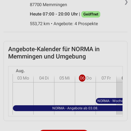
❯
87700 Memmingen
Performance
Heute 07:00 - 20:00 Uhr |
Geöffnet
Funktional
553,72 km • Angebote: 4 Prospekte
Werbung
Angebote-Kalender für NORMA in
Memmingen und Umgebung
Aug.
03
Mo
04
Di
05
Mi
06
Do
07
Fr
08
S
NORMA - Angebote ab 03.08.