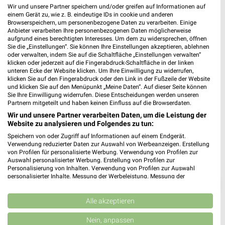
NORMA Memmingen
Wir und unsere Partner speichern und/oder greifen auf Informationen auf
einem Gerät zu, wie z. B. eindeutige IDs in cookie und anderen
Maximilianstr. 10
❯
Browserspeichern, um personenbezogene Daten zu verarbeiten. Einige
87700 Memmingen
Anbieter verarbeiten Ihre personenbezogenen Daten möglicherweise
aufgrund eines berechtigten Interesses. Um dem zu widersprechen, öffnen
Heute 07:00 - 20:00 Uhr |
Geöffnet
Sie die „Einstellungen“. Sie können Ihre Einstellungen akzeptieren, ablehnen
oder verwalten, indem Sie auf die Schaltfläche „Einstellungen verwalten“
553,72 km • Angebote: 4 Prospekte
klicken oder jederzeit auf die Fingerabdruck-Schaltfläche in der linken
unteren Ecke der Website klicken. Um Ihre Einwilligung zu widerrufen,
klicken Sie auf den Fingerabdruck oder den Link in der Fußzeile der Website
und klicken Sie auf den Menüpunkt „Meine Daten“. Auf dieser Seite können
Sie Ihre Einwilligung widerrufen. Diese Entscheidungen werden unseren
Partnern mitgeteilt und haben keinen Einfluss auf die Browserdaten.
Wir und unsere Partner verarbeiten Daten, um die Leistung der
Website zu analysieren und Folgendes zu tun:
Speichern von oder Zugriff auf Informationen auf einem Endgerät.
Verwendung reduzierter Daten zur Auswahl von Werbeanzeigen. Erstellung
von Profilen für personalisierte Werbung. Verwendung von Profilen zur
Auswahl personalisierter Werbung. Erstellung von Profilen zur
Personalisierung von Inhalten. Verwendung von Profilen zur Auswahl
personalisierter Inhalte. Messung der Werbeleistung. Messung der
❯
Performance von Inhalten. Analyse von Zielgruppen durch Statistiken oder
Kombinationen von Daten aus verschiedenen Quellen. Entwicklung und
Verbesserung der Angebote. Verwendung reduzierter Daten zur Auswahl
Alle akzeptieren
von Inhalten.
Daten können außerhalb der Europäischen Union weitergegeben und in die
Nein, anpassen
USA gesendet werden.