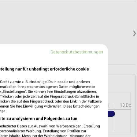
❯
Datenschutzbestimmungen
tellung nur für unbedingt erforderliche cookie
 Memmingen und Umgebung
erät zu, wie z. B. eindeutige IDs in cookie und anderen
verarbeiten Ihre personenbezogenen Daten möglicherweise
„Einstellungen“. Sie können Ihre Einstellungen akzeptieren,
 klicken oder jederzeit auf die Fingerabdruck-Schaltfläche in
klicken Sie auf den Fingerabdruck oder den Link in der Fußzeile
r
08
Sa
09
So
10
Mo
11
Di
12
Mi
13
Do
önnen Sie Ihre Einwilligung widerrufen. Diese Entscheidungen
ten.
Kaufland - Angebote ab 06.08.
ite zu analysieren und Folgendes zu tun:
reduzierter Daten zur Auswahl von Werbeanzeigen. Erstellung
ersonalisierter Werbung. Erstellung von Profilen zur
ierter Inhalte. Messung der Werbeleistung. Messung der