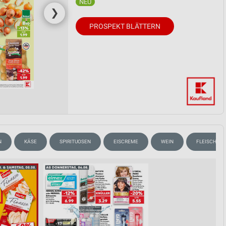
❯
PROSPEKT BLÄTTERN
N
KÄSE
SPIRITUOSEN
EISCREME
WEIN
FLEISCH & 