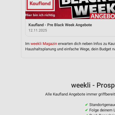
Messung der Performance von Inhalten
Analyse von Zielgruppen durch Statistiken oder Kombinationen 
Quellen
Kaufland - Pre Black Week Angebote
Entwicklung und Verbesserung der Angebote
12.11.2025
Verwendung reduzierter Daten zur Auswahl von Inhalten
Im
weekli Magazin
erwarten dich neben Infos zu Kauf
IAB-Besonderheiten:
Haushaltsplanung und einfache Wege, dein Budget na
Verwendung genauer Standortdaten
Geräte anhand von aktiv angeforderten Informationen identifizie
Nicht-IAB-Verarbeitungszwecke:
Notwendig
weekli - Pros
Performance
Alle Kaufland Angebote immer griffbereit
Funktional
✔
Standortgenau
✔
Folge deinem L
Werbung