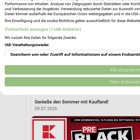
Performance von Inhalten. Analyse von Zielgruppen durch Statistiken oder Kom
und Verbesserung der Angebote. Verwendung reduzierter Daten zur Auswahl von
Daten können außerhalb der Europäischen Union weitergegeben und in die USA 
MEH
Ihre Einwilligung und die cookie Richtlinie gelten ausschließlich für diese Websit
Partnerliste anzeigen (1 IAB-Anbieter)
Wir nutzen Ihre Daten für folgende Zwecke:
weekli Magazin
IAB-Verarbeitungszwecke:
Speichern von oder Zugriff auf Informationen auf einem Endgerät
Verwendung reduzierter Daten zur Auswahl von Werbeanzeigen
Alle akzeptiere
Erstellung von Profilen für personalisierte Werbung
Nein, anpassen
Verwendung von Profilen zur Auswahl personalisierter Werbung
Genieße den Sommer mit Kaufland!
Erstellung von Profilen zur Personalisierung von Inhalten
09.07.2026
Verwendung von Profilen zur Auswahl personalisierter Inhalte
Messung der Werbeleistung