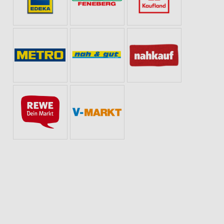
WURST
GETRÄNKE
KAFFEE
OBST & GEMÜSE
KAFFEEMASCHI