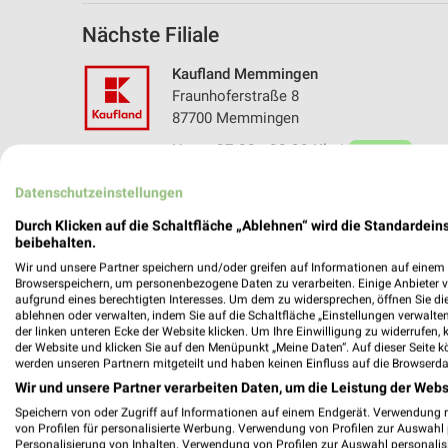
Nächste Filiale
Kaufland Memmingen
Fraunhoferstraße 8
87700 Memmingen
Heute 07:00 - 20:00 Uhr |
Geöffnet
552,30 km • Angebote: 2 Prospekte
Datenschutzeinstellungen
Durch Klicken auf die Schaltfläche „Ablehnen“ wird die Standardeins
beibehalten.
Angebote-Kalender für Kaufland in
Wir und unsere Partner speichern und/oder greifen auf Informationen auf einem G
Browserspeichern, um personenbezogene Daten zu verarbeiten. Einige Anbieter 
aufgrund eines berechtigten Interesses. Um dem zu widersprechen, öffnen Sie die 
ablehnen oder verwalten, indem Sie auf die Schaltfläche „Einstellungen verwalten“
Aug.
der linken unteren Ecke der Website klicken. Um Ihre Einwilligung zu widerrufen, 
03
Mo
04
Di
05
Mi
06
Do
07
F
der Website und klicken Sie auf den Menüpunkt „Meine Daten“. Auf dieser Seite k
werden unseren Partnern mitgeteilt und haben keinen Einfluss auf die Browserda
Wir und unsere Partner verarbeiten Daten, um die Leistung der Webs
Speichern von oder Zugriff auf Informationen auf einem Endgerät. Verwendung 
von Profilen für personalisierte Werbung. Verwendung von Profilen zur Auswahl p
Personalisierung von Inhalten. Verwendung von Profilen zur Auswahl personalis