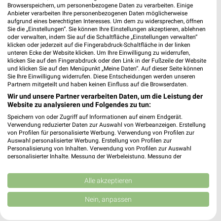
Browserspeichern, um personenbezogene Daten zu verarbeiten. Einige
Anbieter verarbeiten Ihre personenbezogenen Daten möglicherweise
aufgrund eines berechtigten Interesses. Um dem zu widersprechen, öffnen
Sie die „Einstellungen“. Sie können Ihre Einstellungen akzeptieren, ablehnen
oder verwalten, indem Sie auf die Schaltfläche „Einstellungen verwalten“
Noch mehr Angebote in
klicken oder jederzeit auf die Fingerabdruck-Schaltfläche in der linken
unteren Ecke der Website klicken. Um Ihre Einwilligung zu widerrufen,
klicken Sie auf den Fingerabdruck oder den Link in der Fußzeile der Website
der weekli App!
und klicken Sie auf den Menüpunkt „Meine Daten“. Auf dieser Seite können
Sie Ihre Einwilligung widerrufen. Diese Entscheidungen werden unseren
Partnern mitgeteilt und haben keinen Einfluss auf die Browserdaten.
Wir und unsere Partner verarbeiten Daten, um die Leistung der
Website zu analysieren und Folgendes zu tun:
Speichern von oder Zugriff auf Informationen auf einem Endgerät.
Verwendung reduzierter Daten zur Auswahl von Werbeanzeigen. Erstellung
von Profilen für personalisierte Werbung. Verwendung von Profilen zur
Auswahl personalisierter Werbung. Erstellung von Profilen zur
Jetzt kostenlos laden
Personalisierung von Inhalten. Verwendung von Profilen zur Auswahl
personalisierter Inhalte. Messung der Werbeleistung. Messung der
Performance von Inhalten. Analyse von Zielgruppen durch Statistiken oder
Prospekte App für Android
Kombinationen von Daten aus verschiedenen Quellen. Entwicklung und
Verbesserung der Angebote. Verwendung reduzierter Daten zur Auswahl
Alle akzeptieren
Prospekte App für iOS
von Inhalten.
Daten können außerhalb der Europäischen Union weitergegeben und in die
Nein, anpassen
Kostenlos im App Store erhältlich
USA gesendet werden.
Ihre Einwilligung und die cookie Richtlinie gelten ausschließlich für diese