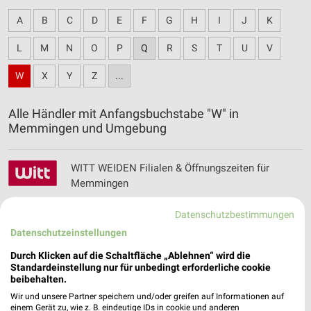
A
B
C
D
E
F
G
H
I
J
K
L
M
N
O
P
Q
R
S
T
U
V
W
X
Y
Z
...
Alle Händler mit Anfangsbuchstabe "W" in
Memmingen und Umgebung
WITT WEIDEN Filialen & Öffnungszeiten für
Memmingen
Datenschutzbestimmungen
Datenschutzeinstellungen
Woolworth Prospekte & Aktionen für
Memmingen
Durch Klicken auf die Schaltfläche „Ablehnen“ wird die
Standardeinstellung nur für unbedingt erforderliche cookie
beibehalten.
Wir und unsere Partner speichern und/oder greifen auf Informationen auf
einem Gerät zu, wie z. B. eindeutige IDs in cookie und anderen