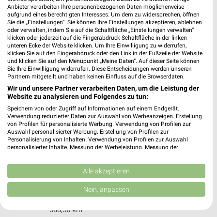
Siemensstrasse 7
Anbieter verarbeiten Ihre personenbezogenen Daten möglicherweise
aufgrund eines berechtigten Interesses. Um dem zu widersprechen, öffnen
88239 Wangen
❯
Sie die „Einstellungen“. Sie können Ihre Einstellungen akzeptieren, ablehnen
oder verwalten, indem Sie auf die Schaltfläche „Einstellungen verwalten“
Heute 09:00 - 20:00 Uhr |
Geöffnet
klicken oder jederzeit auf die Fingerabdruck-Schaltfläche in der linken
unteren Ecke der Website klicken. Um Ihre Einwilligung zu widerrufen,
593,86 km
klicken Sie auf den Fingerabdruck oder den Link in der Fußzeile der Website
und klicken Sie auf den Menüpunkt „Meine Daten“. Auf dieser Seite können
Sie Ihre Einwilligung widerrufen. Diese Entscheidungen werden unseren
Ernsting's family Erbach
Partnern mitgeteilt und haben keinen Einfluss auf die Browserdaten.
Heinrich-Hammer Straße 17
Wir und unsere Partner verarbeiten Daten, um die Leistung der
Website zu analysieren und Folgendes zu tun:
89155 Erbach
❯
Speichern von oder Zugriff auf Informationen auf einem Endgerät.
Heute 09:00 - 18:00 Uhr |
Geöffnet
Verwendung reduzierter Daten zur Auswahl von Werbeanzeigen. Erstellung
von Profilen für personalisierte Werbung. Verwendung von Profilen zur
528,22 km
Auswahl personalisierter Werbung. Erstellung von Profilen zur
Personalisierung von Inhalten. Verwendung von Profilen zur Auswahl
personalisierter Inhalte. Messung der Werbeleistung. Messung der
Performance von Inhalten. Analyse von Zielgruppen durch Statistiken oder
Ernsting's family Weingarten
Kombinationen von Daten aus verschiedenen Quellen. Entwicklung und
Liebfrauenstraße 8
Verbesserung der Angebote. Verwendung reduzierter Daten zur Auswahl
Alle akzeptieren
88250 Weingarten
von Inhalten.
❯
Daten können außerhalb der Europäischen Union weitergegeben und in die
Nein, anpassen
Heute 09:00 - 16:00 Uhr |
USA gesendet werden.
Geschlossen
Ihre Einwilligung und die cookie Richtlinie gelten ausschließlich für diese
588,56 km
Website/App.