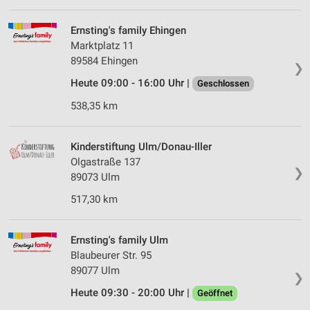
Partnerliste anzeigen (1 IAB-Anbieter)
Ernsting's family Ehingen
Wir nutzen Ihre Daten für folgende Zwecke:
Marktplatz 11
IAB-Verarbeitungszwecke:
89584 Ehingen
❯
Speichern von oder Zugriff auf Informationen
auf einem Endgerät
Heute 09:00 - 16:00 Uhr |
Geschlossen
538,35 km
Verwendung reduzierter Daten zur Auswahl von
Werbeanzeigen
Kinderstiftung Ulm/Donau-Iller
Erstellung von Profilen für personalisierte
Werbung
Olgastraße 137
❯
89073 Ulm
Verwendung von Profilen zur Auswahl
517,30 km
personalisierter Werbung
Erstellung von Profilen zur Personalisierung
von Inhalten
Ernsting's family Ulm
Blaubeurer Str. 95
Verwendung von Profilen zur Auswahl
89077 Ulm
❯
personalisierter Inhalte
Heute 09:30 - 20:00 Uhr |
Geöffnet
Messung der Werbeleistung