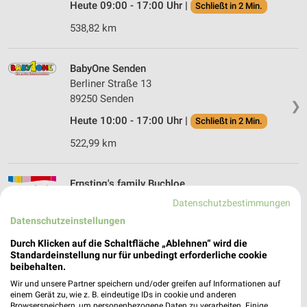
Heute 09:00 - 17:00 Uhr |
Schließt in 2 Min.
538,82 km
BabyOne Senden
Berliner Straße 13
89250 Senden
❯
Heute 10:00 - 17:00 Uhr |
Schließt in 2 Min.
522,99 km
Ernsting's family Buchloe
Bahnhofstr. 20b
Datenschutzbestimmungen
86807 Buchloe
❯
Datenschutzeinstellungen
Heute 09:00 - 16:00 Uhr |
Geschlossen
Durch Klicken auf die Schaltfläche „Ablehnen“ wird die
Standardeinstellung nur für unbedingt erforderliche cookie
533,75 km
beibehalten.
Wir und unsere Partner speichern und/oder greifen auf Informationen auf
einem Gerät zu, wie z. B. eindeutige IDs in cookie und anderen
Ernsting's family Wangen
Browserspeichern, um personenbezogene Daten zu verarbeiten. Einige