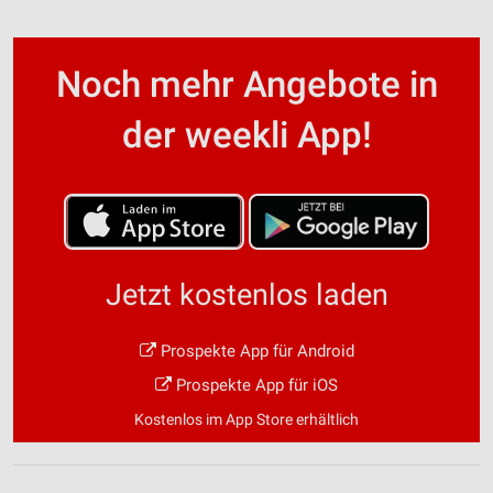
Noch mehr Angebote in
der weekli App!
Jetzt kostenlos laden
Prospekte App für Android
Prospekte App für iOS
Kostenlos im App Store erhältlich