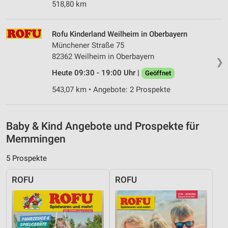
518,80 km
Messung der Performance von Inhalten
Rofu Kinderland Weilheim in Oberbayern
Analyse von Zielgruppen durch Statistiken oder
Münchener Straße 75
Kombinationen von Daten aus verschiedenen
82362 Weilheim in Oberbayern
Quellen
❯
Heute 09:30 - 19:00 Uhr |
Geöffnet
Entwicklung und Verbesserung der Angebote
543,07 km • Angebote: 2 Prospekte
Verwendung reduzierter Daten zur Auswahl von
Inhalten
Baby & Kind Angebote und Prospekte für
IAB-Besonderheiten:
Memmingen
Verwendung genauer Standortdaten
5 Prospekte
Geräte anhand von aktiv angeforderten
Informationen identifizieren
ROFU
ROFU
Nicht-IAB-Verarbeitungszwecke:
Notwendig
Performance