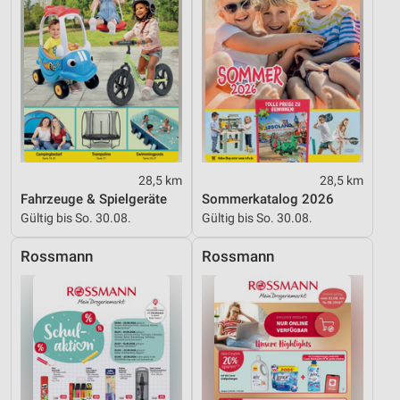
Funktional
Werbung
28,5 km
28,5 km
Fahrzeuge & Spielgeräte
Sommerkatalog 2026
Gültig bis So. 30.08.
Gültig bis So. 30.08.
Rossmann
Rossmann