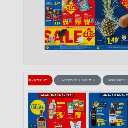
EBOTE
WHISKEY & WHISKY
KINDERMODE & SPIELZEUG
MODETRENDS