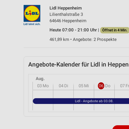
Lidl Heppenheim
Lilienthalstraße 3
64646 Heppenheim
Heute 07:00 - 21:00 Uhr |
Öffnet in 4 Min.
461,89 km • Angebote: 2 Prospekte
Angebote-Kalender für Lidl in Hepp
Aug.
03
Mo
04
Di
05
Mi
06
Do
07
F
Lidl - Angebote ab 03.08.