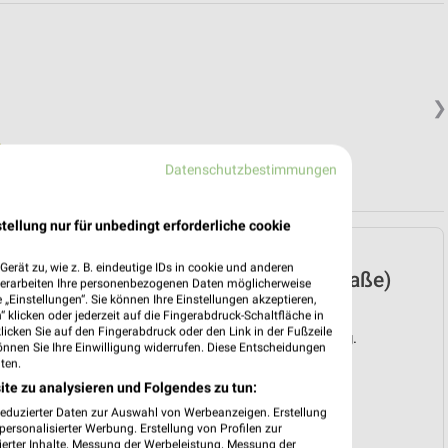
❯
Datenschutzbestimmungen
tellung nur für unbedingt erforderliche cookie
Lidl Prospekt für
erät zu, wie z. B. eindeutige IDs in cookie und anderen
Heppenheim (Bergstraße)
verarbeiten Ihre personenbezogenen Daten möglicherweise
„Einstellungen“. Sie können Ihre Einstellungen akzeptieren,
ab Mo. den 03.08.
 klicken oder jederzeit auf die Fingerabdruck-Schaltfläche in
klicken Sie auf den Fingerabdruck oder den Link in der Fußzeile
Gültig von 03. Aug. bis 08. Aug.
önnen Sie Ihre Einwilligung widerrufen. Diese Entscheidungen
ten.
📅
Kalendereintrag erstellen
ite zu analysieren und Folgendes zu tun:
reduzierter Daten zur Auswahl von Werbeanzeigen. Erstellung
❯
PROSPEKT BLÄTTERN
ersonalisierter Werbung. Erstellung von Profilen zur
ierter Inhalte. Messung der Werbeleistung. Messung der