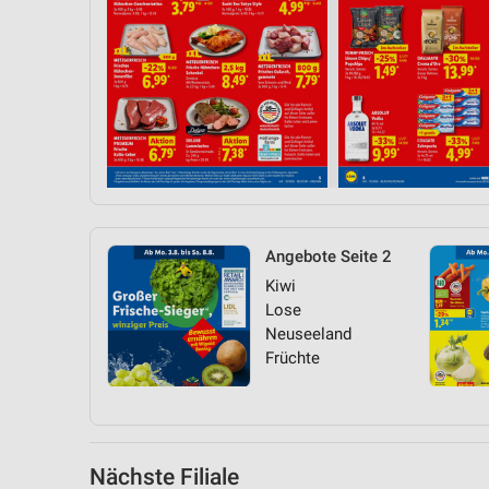
Messung der Performance von Inhalten
Analyse von Zielgruppen durch Statistiken oder Kombinationen 
Quellen
Entwicklung und Verbesserung der Angebote
Verwendung reduzierter Daten zur Auswahl von Inhalten
IAB-Besonderheiten:
Verwendung genauer Standortdaten
Angebote Seite 2
Geräte anhand von aktiv angeforderten Informationen identifizie
Kiwi
Lose
Nicht-IAB-Verarbeitungszwecke:
Neuseeland
Notwendig
Früchte
Performance
Funktional
Nächste Filiale
Werbung