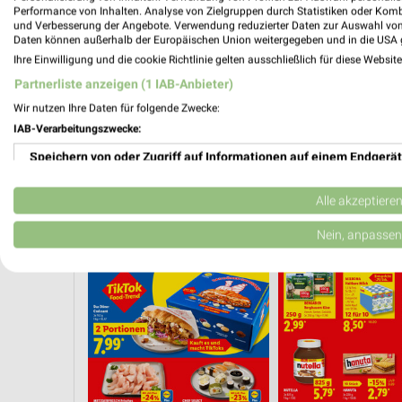
Performance von Inhalten. Analyse von Zielgruppen durch Statistiken oder Kom
und Verbesserung der Angebote. Verwendung reduzierter Daten zur Auswahl von
Daten können außerhalb der Europäischen Union weitergegeben und in die USA 
Ihre Einwilligung und die cookie Richtlinie gelten ausschließlich für diese Websit
Partnerliste anzeigen (1 IAB-Anbieter)
Wir nutzen Ihre Daten für folgende Zwecke:
IAB-Verarbeitungszwecke:
Speichern von oder Zugriff auf Informationen auf einem Endgerät
Verwendung reduzierter Daten zur Auswahl von Werbeanzeigen
Alle akzeptiere
ONNERSTAG
CLEVER SPAREN
KINDERMODE & SPIELZEUG
WEIN
Erstellung von Profilen für personalisierte Werbung
Nein, anpassen
Verwendung von Profilen zur Auswahl personalisierter Werbung
Erstellung von Profilen zur Personalisierung von Inhalten
Verwendung von Profilen zur Auswahl personalisierter Inhalte
Messung der Werbeleistung