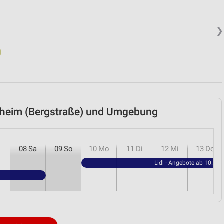
❯
enheim (Bergstraße) und Umgebung
r
08
Sa
09
So
10
Mo
11
Di
12
Mi
13
Do
Lidl - Angebote ab 10.08.