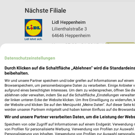
Nächste Filiale
Lidl Heppenheim
Lilienthalstraße 3
64646 Heppenheim
Heute 07:00 - 21:00 Uhr |
Öffnet in 4 Min.
461,89 km • Angebote: 2 Prospekte
Datenschutzeinstellungen
Durch Klicken auf die Schaltfläche „Ablehnen“ wird die Standardeins
beibehalten.
Wir und unsere Partner speichern und/oder greifen auf Informationen auf einem G
Browserspeichern, um personenbezogene Daten zu verarbeiten. Einige Anbieter 
aufgrund eines berechtigten Interesses. Um dem zu widersprechen, öffnen Sie die 
ablehnen oder verwalten, indem Sie auf die Schaltfläche „Einstellungen verwalten“
der linken unteren Ecke der Website klicken. Um Ihre Einwilligung zu widerrufen, 
der Website und klicken Sie auf den Menüpunkt „Meine Daten“. Auf dieser Seite k
werden unseren Partnern mitgeteilt und haben keinen Einfluss auf die Browserda
Wir und unsere Partner verarbeiten Daten, um die Leistung der Webs
Speichern von oder Zugriff auf Informationen auf einem Endgerät. Verwendung 
von Profilen für personalisierte Werbung. Verwendung von Profilen zur Auswahl p
Personalisierung von Inhalten. Verwendung von Profilen zur Auswahl personalis