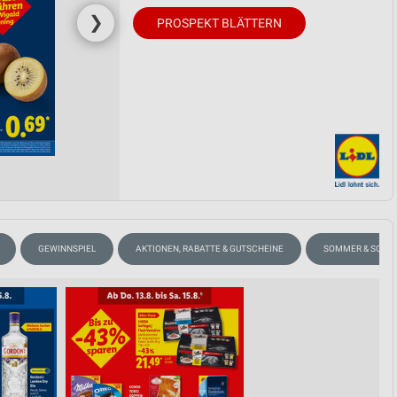
❯
PROSPEKT BLÄTTERN
GEWINNSPIEL
AKTIONEN, RABATTE & GUTSCHEINE
SOMMER & SONN