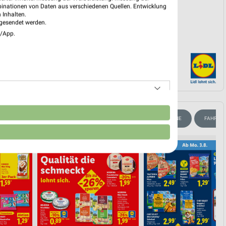
binationen von Daten aus verschiedenen Quellen. Entwicklung
 Inhalten.
gesendet werden.
e/App.
n
ANGEBOTE AB FREITAG
BLUMEN
HANDY & SMARTPHONE
FAHRRA