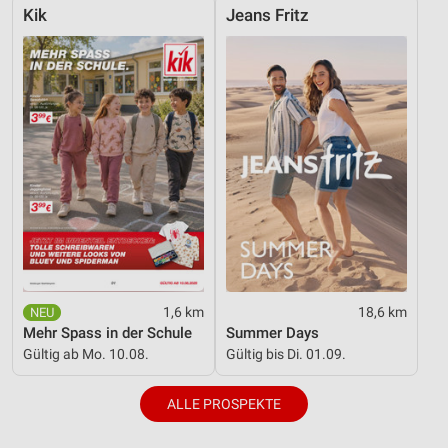
Verwendung reduzierter Daten zur Auswahl von
Kik
Jeans Fritz
Inhalten
IAB-Besonderheiten:
Verwendung genauer Standortdaten
Geräte anhand von aktiv angeforderten
Informationen identifizieren
Nicht-IAB-Verarbeitungszwecke:
Notwendig
Performance
Funktional
1,6 km
18,6 km
Werbung
Mehr Spass in der Schule
Summer Days
Gültig ab Mo. 10.08.
Gültig bis Di. 01.09.
ALLE PROSPEKTE