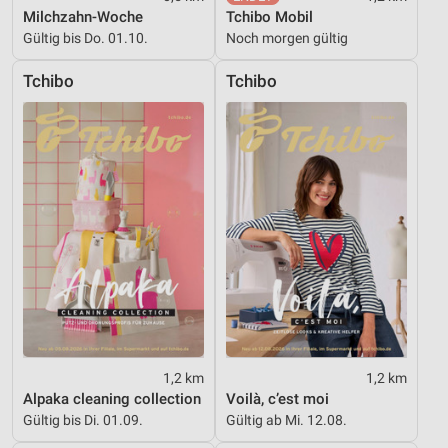
Milchzahn-Woche
Tchibo Mobil
Erstellung von Profilen für personalisierte
Werbung
Gültig bis Do. 01.10.
Noch morgen gültig
Verwendung von Profilen zur Auswahl
Tchibo
Tchibo
personalisierter Werbung
Erstellung von Profilen zur Personalisierung
von Inhalten
Verwendung von Profilen zur Auswahl
personalisierter Inhalte
Messung der Werbeleistung
Messung der Performance von Inhalten
Analyse von Zielgruppen durch Statistiken oder
Kombinationen von Daten aus verschiedenen
Quellen
1,2 km
1,2 km
Alpaka cleaning collection
Voilà, c’est moi
Entwicklung und Verbesserung der Angebote
Gültig bis Di. 01.09.
Gültig ab Mi. 12.08.