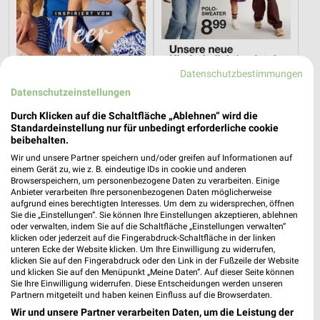
Datenschutzbestimmungen
1,2 km
9,1 km
Datenschutzeinstellungen
Inspiriert vom Meer
Angebote ab 08.08.
Durch Klicken auf die Schaltfläche „Ablehnen“ wird die
Gültig bis Di. 25.08.
Gültig bis Fr. 21.08.
Standardeinstellung nur für unbedingt erforderliche cookie
beibehalten.
Tchibo
NKD
Wir und unsere Partner speichern und/oder greifen auf Informationen auf
einem Gerät zu, wie z. B. eindeutige IDs in cookie und anderen
Browserspeichern, um personenbezogene Daten zu verarbeiten. Einige
Anbieter verarbeiten Ihre personenbezogenen Daten möglicherweise
aufgrund eines berechtigten Interesses. Um dem zu widersprechen, öffnen
Sie die „Einstellungen“. Sie können Ihre Einstellungen akzeptieren, ablehnen
oder verwalten, indem Sie auf die Schaltfläche „Einstellungen verwalten“
klicken oder jederzeit auf die Fingerabdruck-Schaltfläche in der linken
unteren Ecke der Website klicken. Um Ihre Einwilligung zu widerrufen,
klicken Sie auf den Fingerabdruck oder den Link in der Fußzeile der Website
und klicken Sie auf den Menüpunkt „Meine Daten“. Auf dieser Seite können
Sie Ihre Einwilligung widerrufen. Diese Entscheidungen werden unseren
Partnern mitgeteilt und haben keinen Einfluss auf die Browserdaten.
Wir und unsere Partner verarbeiten Daten, um die Leistung der