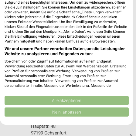
aufgrund eines berechtigten Interesses. Um dem zu widersprechen, öffnen
Sie die „Einstellungen“. Sie können Ihre Einstellungen akzeptieren, ablehnen
oder verwalten, indem Sie auf die Schaltfläche „Einstellungen verwalten“
klicken oder jederzeit auf die Fingerabdruck-Schaltfläche in der linken
Rofu Kinderland Fürth
unteren Ecke der Website klicken. Um Ihre Einwilligung zu widerrufen,
Waldstraße 99
klicken Sie auf den Fingerabdruck oder den Link in der Fußzeile der Website
90763 Fürth
und klicken Sie auf den Menüpunkt „Meine Daten“. Auf dieser Seite können
❯
Sie Ihre Einwilligung widerrufen. Diese Entscheidungen werden unseren
Heute
geschlossen
Partnern mitgeteilt und haben keinen Einfluss auf die Browserdaten.
Wir und unsere Partner verarbeiten Daten, um die Leistung der
379,34 km • Angebote: 2 Prospekte
Website zu analysieren und Folgendes zu tun:
Speichern von oder Zugriff auf Informationen auf einem Endgerät.
Verwendung reduzierter Daten zur Auswahl von Werbeanzeigen. Erstellung
Ernsting's family Nürnberg
von Profilen für personalisierte Werbung. Verwendung von Profilen zur
Dombühler Straße 9
Auswahl personalisierter Werbung. Erstellung von Profilen zur
Personalisierung von Inhalten. Verwendung von Profilen zur Auswahl
90449 Nürnberg
❯
personalisierter Inhalte. Messung der Werbeleistung. Messung der
Performance von Inhalten. Analyse von Zielgruppen durch Statistiken oder
Heute
geschlossen
Kombinationen von Daten aus verschiedenen Quellen. Entwicklung und
Verbesserung der Angebote. Verwendung reduzierter Daten zur Auswahl
Alle akzeptieren
382,50 km
von Inhalten.
Daten können außerhalb der Europäischen Union weitergegeben und in die
Nein, anpassen
USA gesendet werden.
Ernsting's family Ochsenfurt
Ihre Einwilligung und die cookie Richtlinie gelten ausschließlich für diese
Hauptstr. 48
Website/App.
97199 Ochsenfurt
Partnerliste anzeigen (1 IAB-Anbieter)