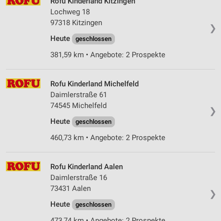
Rofu Kinderland Kitzingen
Messung der Performance von Inhalten
Lochweg 18
97318 Kitzingen
❯
Analyse von Zielgruppen durch Statistiken oder
Kombinationen von Daten aus verschiedenen
Heute
geschlossen
Quellen
381,59 km • Angebote: 2 Prospekte
Entwicklung und Verbesserung der Angebote
Rofu Kinderland Michelfeld
Verwendung reduzierter Daten zur Auswahl von
Inhalten
Daimlerstraße 61
74545 Michelfeld
❯
IAB-Besonderheiten:
Heute
geschlossen
Verwendung genauer Standortdaten
460,73 km • Angebote: 2 Prospekte
Geräte anhand von aktiv angeforderten
Informationen identifizieren
Rofu Kinderland Aalen
Nicht-IAB-Verarbeitungszwecke:
Daimlerstraße 16
Notwendig
73431 Aalen
❯
Heute
geschlossen
Performance
473,74 km • Angebote: 2 Prospekte