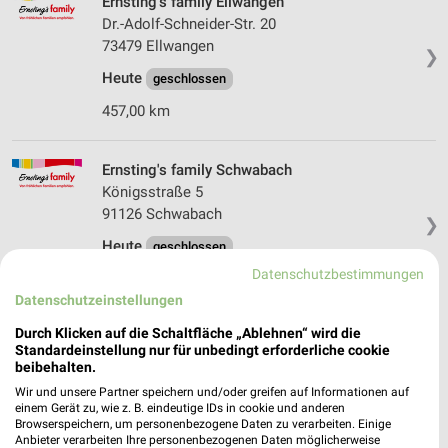
Ernsting's family Ellwangen
Dr.-Adolf-Schneider-Str. 20
73479 Ellwangen
❯
Heute
geschlossen
457,00 km
Ernsting's family Schwabach
Königsstraße 5
91126 Schwabach
❯
Heute
geschlossen
Datenschutzbestimmungen
392,14 km
Datenschutzeinstellungen
Durch Klicken auf die Schaltfläche „Ablehnen“ wird die
Ernsting's family Herzogenaurach
Standardeinstellung nur für unbedingt erforderliche cookie
Hauptstraße 13
beibehalten.
91074 Herzogenaurach
❯
Wir und unsere Partner speichern und/oder greifen auf Informationen auf
einem Gerät zu, wie z. B. eindeutige IDs in cookie und anderen
Heute
geschlossen
Browserspeichern, um personenbezogene Daten zu verarbeiten. Einige
Anbieter verarbeiten Ihre personenbezogenen Daten möglicherweise
372,55 km