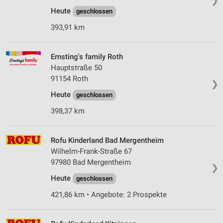
❯
Heute
Wir nutzen Ihre Daten für folgende Zwecke:
geschlossen
IAB-Verarbeitungszwecke:
393,91 km
Speichern von oder Zugriff auf Informationen
auf einem Endgerät
Ernsting's family Roth
Verwendung reduzierter Daten zur Auswahl von
Hauptstraße 50
Werbeanzeigen
91154 Roth
❯
Heute
Erstellung von Profilen für personalisierte
geschlossen
Werbung
398,37 km
Verwendung von Profilen zur Auswahl
personalisierter Werbung
Rofu Kinderland Bad Mergentheim
Wilhelm-Frank-Straße 67
Erstellung von Profilen zur Personalisierung
von Inhalten
97980 Bad Mergentheim
❯
Heute
geschlossen
Verwendung von Profilen zur Auswahl
personalisierter Inhalte
421,86 km • Angebote: 2 Prospekte
Messung der Werbeleistung