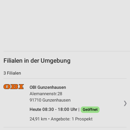
Messung der Werbeleistung
Messung der Performance von Inhalten
Analyse von Zielgruppen durch Statistiken oder
Kombinationen von Daten aus verschiedenen
Quellen
Entwicklung und Verbesserung der Angebote
Filialen in der Umgebung
Verwendung reduzierter Daten zur Auswahl von
Inhalten
3 Filialen
IAB-Besonderheiten:
Verwendung genauer Standortdaten
OBI Gunzenhausen
Alemannenstr.28
Geräte anhand von aktiv angeforderten
91710 Gunzenhausen
❯
Informationen identifizieren
Heute 08:30 - 18:00 Uhr |
Geöffnet
Nicht-IAB-Verarbeitungszwecke:
24,91 km • Angebote: 1 Prospekt
Notwendig