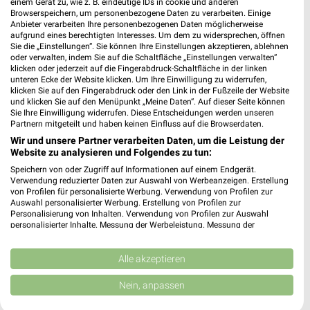
einem Gerät zu, wie z. B. eindeutige IDs in cookie und anderen
Browserspeichern, um personenbezogene Daten zu verarbeiten. Einige
Anbieter verarbeiten Ihre personenbezogenen Daten möglicherweise
aufgrund eines berechtigten Interesses. Um dem zu widersprechen, öffnen
Sie die „Einstellungen“. Sie können Ihre Einstellungen akzeptieren, ablehnen
oder verwalten, indem Sie auf die Schaltfläche „Einstellungen verwalten“
klicken oder jederzeit auf die Fingerabdruck-Schaltfläche in der linken
unteren Ecke der Website klicken. Um Ihre Einwilligung zu widerrufen,
klicken Sie auf den Fingerabdruck oder den Link in der Fußzeile der Website
und klicken Sie auf den Menüpunkt „Meine Daten“. Auf dieser Seite können
Sie Ihre Einwilligung widerrufen. Diese Entscheidungen werden unseren
Partnern mitgeteilt und haben keinen Einfluss auf die Browserdaten.
Jetzt alle "Angebote für den Camping-Urlaub" Themen
Wir und unsere Partner verarbeiten Daten, um die Leistung der
entdecken!
Website zu analysieren und Folgendes zu tun:
Speichern von oder Zugriff auf Informationen auf einem Endgerät.
Verwendung reduzierter Daten zur Auswahl von Werbeanzeigen. Erstellung
von Profilen für personalisierte Werbung. Verwendung von Profilen zur
MEHR PROSPEKTE
Auswahl personalisierter Werbung. Erstellung von Profilen zur
Personalisierung von Inhalten. Verwendung von Profilen zur Auswahl
personalisierter Inhalte. Messung der Werbeleistung. Messung der
Performance von Inhalten. Analyse von Zielgruppen durch Statistiken oder
Kombinationen von Daten aus verschiedenen Quellen. Entwicklung und
Verbesserung der Angebote. Verwendung reduzierter Daten zur Auswahl
Alle akzeptieren
von Inhalten.
Daten können außerhalb der Europäischen Union weitergegeben und in die
Nein, anpassen
weekli - Prospekte & Angebote App
USA gesendet werden.
Ihre Einwilligung und die cookie Richtlinie gelten ausschließlich für diese