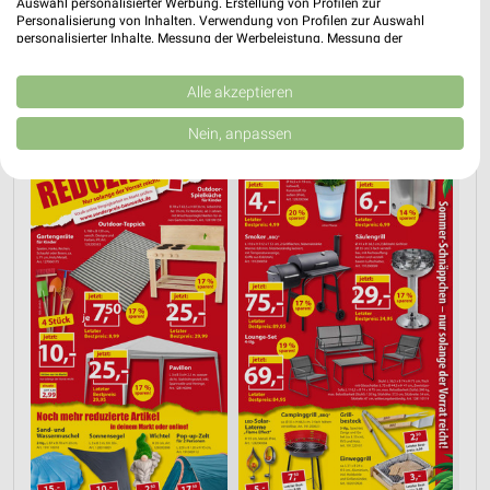
Auswahl personalisierter Werbung. Erstellung von Profilen zur
Personalisierung von Inhalten. Verwendung von Profilen zur Auswahl
personalisierter Inhalte. Messung der Werbeleistung. Messung der
Performance von Inhalten. Analyse von Zielgruppen durch Statistiken oder
Kombinationen von Daten aus verschiedenen Quellen. Entwicklung und
Verbesserung der Angebote. Verwendung reduzierter Daten zur Auswahl
Alle akzeptieren
AKTIONEN, RABATTE & GUTSCHEINE
GRILLEN
von Inhalten.
Daten können außerhalb der Europäischen Union weitergegeben und in die
Nein, anpassen
USA gesendet werden.
Ihre Einwilligung und die cookie Richtlinie gelten ausschließlich für diese
Website/App.
Partnerliste anzeigen (1 IAB-Anbieter)
Wir nutzen Ihre Daten für folgende Zwecke:
IAB-Verarbeitungszwecke:
Speichern von oder Zugriff auf Informationen
auf einem Endgerät
Verwendung reduzierter Daten zur Auswahl von
Werbeanzeigen
Erstellung von Profilen für personalisierte
Werbung