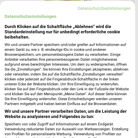
❯
Datenschutzbestimmungen
Datenschutzeinstellungen
Durch Klicken auf die Schaltfläche „Ablehnen“ wird die
Standardeinstellung nur für unbedingt erforderliche cookie
beibehalten.
Wir und unsere Partner speichern und/oder greifen auf Informationen auf
einem Gerät zu, wie z. B. eindeutige IDs in cookie und anderen
Browserspeichern, um personenbezogene Daten zu verarbeiten. Einige
Anbieter verarbeiten Ihre personenbezogenen Daten möglicherweise
aufgrund eines berechtigten Interesses. Um dem zu widersprechen, öffnen
Sie die „Einstellungen“. Sie können Ihre Einstellungen akzeptieren, ablehnen
Sonderpreis Baumarkt Prospekt für
oder verwalten, indem Sie auf die Schaltfläche „Einstellungen verwalten“
klicken oder jederzeit auf die Fingerabdruck-Schaltfläche in der linken
Leutershausen ab Sa. den 15.08.
unteren Ecke der Website klicken. Um Ihre Einwilligung zu widerrufen,
klicken Sie auf den Fingerabdruck oder den Link in der Fußzeile der Website
...da, wo Gutes einfach günstiger ist!
und klicken Sie auf den Menüpunkt „Meine Daten“. Auf dieser Seite können
Sie Ihre Einwilligung widerrufen. Diese Entscheidungen werden unseren
Gültig von 15. Aug. bis 21. Aug.
Partnern mitgeteilt und haben keinen Einfluss auf die Browserdaten.
📅
Kalendereintrag erstellen
Wir und unsere Partner verarbeiten Daten, um die Leistung der
Website zu analysieren und Folgendes zu tun:
Speichern von oder Zugriff auf Informationen auf einem Endgerät.
Verwendung reduzierter Daten zur Auswahl von Werbeanzeigen. Erstellung
von Profilen für personalisierte Werbung. Verwendung von Profilen zur
PROSPEKT BLÄTTERN