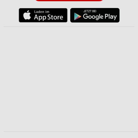
Verwendung genauer Standortdaten
Geräte anhand von aktiv angeforderten
Informationen identifizieren
Nicht-IAB-Verarbeitungszwecke:
Notwendig
Performance
Funktional
Werbung