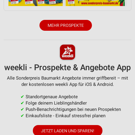
Verwendung von Profilen zur Auswahl
personalisierter Werbung
Erstellung von Profilen zur Personalisierung
von Inhalten
MEHR PROSPEKTE
Verwendung von Profilen zur Auswahl
personalisierter Inhalte
Messung der Werbeleistung
weekli - Prospekte & Angebote App
Messung der Performance von Inhalten
Analyse von Zielgruppen durch Statistiken oder
Alle Sonderpreis Baumarkt Angebote immer griffbereit – mit
Kombinationen von Daten aus verschiedenen
der kostenlosen weekli App für iOS & Android.
Quellen
✔
Standortgenaue Angebote
Entwicklung und Verbesserung der Angebote
✔
Folge deinem Lieblingshändler
✔
Push-Benachrichtigungen bei neuen Prospekten
Verwendung reduzierter Daten zur Auswahl von
✔
Einkaufsliste - Einkauf stressfrei planen
Inhalten
IAB-Besonderheiten:
JETZT LADEN UND SPAREN!