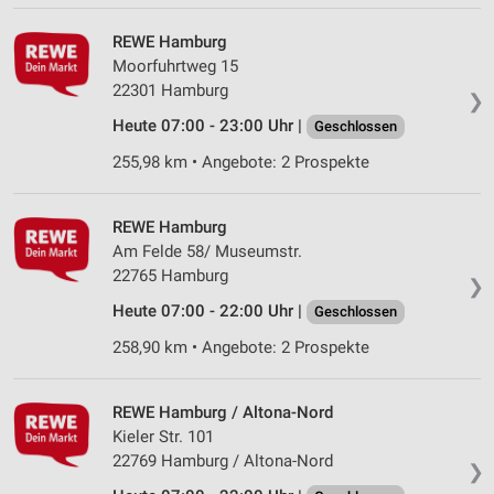
Partnerliste anzeigen (1 IAB-Anbieter)
Wir nutzen Ihre Daten für folgende Zwecke:
REWE Hamburg
IAB-Verarbeitungszwecke:
Moorfuhrtweg 15
22301 Hamburg
Speichern von oder Zugriff auf Informationen
❯
auf einem Endgerät
Heute 07:00 - 23:00 Uhr |
Geschlossen
255,98 km • Angebote: 2 Prospekte
Verwendung reduzierter Daten zur Auswahl von
Werbeanzeigen
Erstellung von Profilen für personalisierte
REWE Hamburg
Werbung
Am Felde 58/ Museumstr.
22765 Hamburg
❯
Verwendung von Profilen zur Auswahl
personalisierter Werbung
Heute 07:00 - 22:00 Uhr |
Geschlossen
258,90 km • Angebote: 2 Prospekte
Erstellung von Profilen zur Personalisierung
von Inhalten
REWE Hamburg / Altona-Nord
Verwendung von Profilen zur Auswahl
Kieler Str. 101
personalisierter Inhalte
22769 Hamburg / Altona-Nord
❯
Messung der Werbeleistung