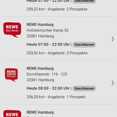
Heute 07:00 - 22:00 Uhr |
Geschlossen
Messung der Performance von Inhalten
259,22 km • Angebote: 2 Prospekte
Analyse von Zielgruppen durch Statistiken oder
Kombinationen von Daten aus verschiedenen
REWE Hamburg
Quellen
Holsteinischer Kamp 53
22081 Hamburg
Entwicklung und Verbesserung der Angebote
❯
Heute 07:00 - 22:00 Uhr |
Geschlossen
Verwendung reduzierter Daten zur Auswahl von
253,52 km • Angebote: 2 Prospekte
Inhalten
IAB-Besonderheiten:
REWE Hamburg
Verwendung genauer Standortdaten
Dorotheenstr. 116 - 122
22301 Hamburg
Geräte anhand von aktiv angeforderten
❯
Informationen identifizieren
Heute 08:00 - 22:00 Uhr |
Geschlossen
Nicht-IAB-Verarbeitungszwecke:
256,20 km • Angebote: 1 Prospekt
Notwendig
REWE Hamburg
Performance