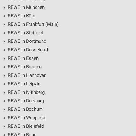
›
REWE in München
›
REWE in Köln
›
REWE in Frankfurt (Main)
›
REWE in Stuttgart
›
REWE in Dortmund
›
REWE in Düsseldorf
›
REWE in Essen
›
REWE in Bremen
›
REWE in Hannover
›
REWE in Leipzig
›
REWE in Nürnberg
›
REWE in Duisburg
›
REWE in Bochum
›
REWE in Wuppertal
›
REWE in Bielefeld
›
REWE in Bonn