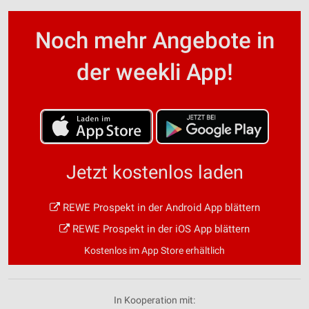
Noch mehr Angebote in
der weekli App!
Jetzt kostenlos laden
REWE Prospekt in der Android App blättern
REWE Prospekt in der iOS App blättern
Kostenlos im App Store erhältlich
In Kooperation mit: