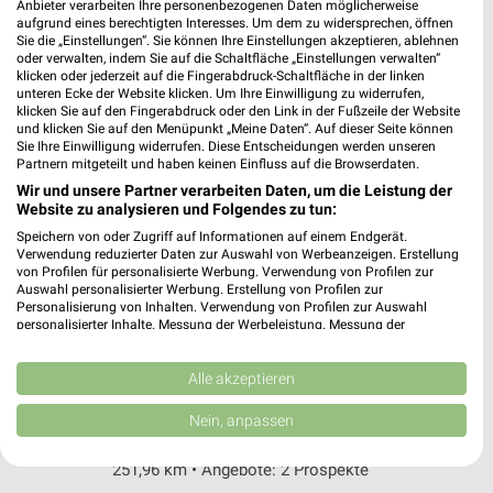
Bachstr. 145/Herderstr. 46-52
Anbieter verarbeiten Ihre personenbezogenen Daten möglicherweise
aufgrund eines berechtigten Interesses. Um dem zu widersprechen, öffnen
22083 Hamburg
❯
Sie die „Einstellungen“. Sie können Ihre Einstellungen akzeptieren, ablehnen
oder verwalten, indem Sie auf die Schaltfläche „Einstellungen verwalten“
Heute 07:00 - 22:00 Uhr |
Geschlossen
klicken oder jederzeit auf die Fingerabdruck-Schaltfläche in der linken
unteren Ecke der Website klicken. Um Ihre Einwilligung zu widerrufen,
255,11 km • Angebote: 2 Prospekte
klicken Sie auf den Fingerabdruck oder den Link in der Fußzeile der Website
und klicken Sie auf den Menüpunkt „Meine Daten“. Auf dieser Seite können
Sie Ihre Einwilligung widerrufen. Diese Entscheidungen werden unseren
REWE Hamburg 50 (Altona)
Partnern mitgeteilt und haben keinen Einfluss auf die Browserdaten.
Max-Brauer-Allee 59
Wir und unsere Partner verarbeiten Daten, um die Leistung der
Website zu analysieren und Folgendes zu tun:
22765 Hamburg 50 (Altona)
❯
Speichern von oder Zugriff auf Informationen auf einem Endgerät.
Heute 07:00 - 22:00 Uhr |
Geschlossen
Verwendung reduzierter Daten zur Auswahl von Werbeanzeigen. Erstellung
von Profilen für personalisierte Werbung. Verwendung von Profilen zur
258,74 km • Angebote: 1 Prospekt
Auswahl personalisierter Werbung. Erstellung von Profilen zur
Personalisierung von Inhalten. Verwendung von Profilen zur Auswahl
personalisierter Inhalte. Messung der Werbeleistung. Messung der
Performance von Inhalten. Analyse von Zielgruppen durch Statistiken oder
REWE Hamburg
Kombinationen von Daten aus verschiedenen Quellen. Entwicklung und
Hammer Landstr. 76
Verbesserung der Angebote. Verwendung reduzierter Daten zur Auswahl
Alle akzeptieren
von Inhalten.
20537 Hamburg
❯
Daten können außerhalb der Europäischen Union weitergegeben und in die
Nein, anpassen
USA gesendet werden.
Heute 06:00 - 22:00 Uhr |
Geschlossen
Ihre Einwilligung und die cookie Richtlinie gelten ausschließlich für diese
251,96 km • Angebote: 2 Prospekte
Website/App.