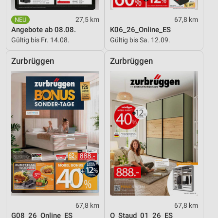
Informationen identifizieren
27,5 km
67,8 km
Nicht-IAB-Verarbeitungszwecke:
Angebote ab 08.08.
K06_26_Online_ES
Notwendig
Gültig bis Fr. 14.08.
Gültig bis Sa. 12.09.
Performance
Zurbrüggen
Zurbrüggen
Funktional
Werbung
67,8 km
67,8 km
G08_26_Online_ES
O_Staud_01_26_ES