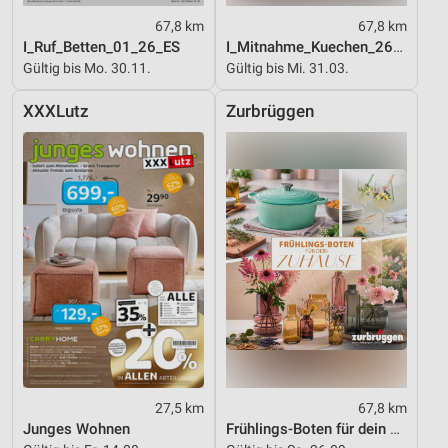
67,8 km
67,8 km
I_Ruf_Betten_01_26_ES
I_Mitnahme_Kuechen_26_ES
Gültig bis Mo. 30.11.
Gültig bis Mi. 31.03.
XXXLutz
Zurbrüggen
27,5 km
67,8 km
Junges Wohnen
Frühlings-Boten für dein Zuhause