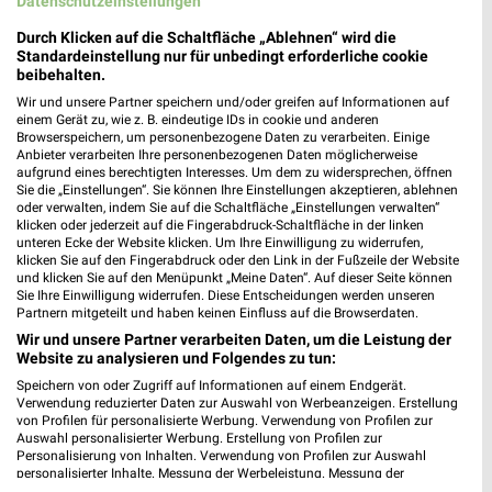
Datenschutzeinstellungen
Durch Klicken auf die Schaltfläche „Ablehnen“ wird die
Standardeinstellung nur für unbedingt erforderliche cookie
beibehalten.
Wir und unsere Partner speichern und/oder greifen auf Informationen auf
einem Gerät zu, wie z. B. eindeutige IDs in cookie und anderen
Browserspeichern, um personenbezogene Daten zu verarbeiten. Einige
Anbieter verarbeiten Ihre personenbezogenen Daten möglicherweise
aufgrund eines berechtigten Interesses. Um dem zu widersprechen, öffnen
Sie die „Einstellungen“. Sie können Ihre Einstellungen akzeptieren, ablehnen
oder verwalten, indem Sie auf die Schaltfläche „Einstellungen verwalten“
klicken oder jederzeit auf die Fingerabdruck-Schaltfläche in der linken
unteren Ecke der Website klicken. Um Ihre Einwilligung zu widerrufen,
klicken Sie auf den Fingerabdruck oder den Link in der Fußzeile der Website
11,5 km
27,5 km
und klicken Sie auf den Menüpunkt „Meine Daten“. Auf dieser Seite können
Angebote ab 10.08.
Spezial-Prospekt der Marken
Sie Ihre Einwilligung widerrufen. Diese Entscheidungen werden unseren
Gültig ab Mo. 10.08.
Gültig bis Fr. 21.08.
Partnern mitgeteilt und haben keinen Einfluss auf die Browserdaten.
Wir und unsere Partner verarbeiten Daten, um die Leistung der
XXXLutz
Zurbrüggen
Website zu analysieren und Folgendes zu tun:
Speichern von oder Zugriff auf Informationen auf einem Endgerät.
Verwendung reduzierter Daten zur Auswahl von Werbeanzeigen. Erstellung
von Profilen für personalisierte Werbung. Verwendung von Profilen zur
Auswahl personalisierter Werbung. Erstellung von Profilen zur
Personalisierung von Inhalten. Verwendung von Profilen zur Auswahl
personalisierter Inhalte. Messung der Werbeleistung. Messung der
Performance von Inhalten. Analyse von Zielgruppen durch Statistiken oder