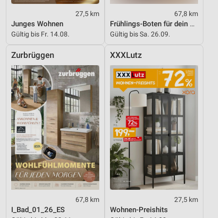
27,5 km
67,8 km
Junges Wohnen
Frühlings-Boten für dein Zuhause
Gültig bis Fr. 14.08.
Gültig bis Sa. 26.09.
Zurbrüggen
XXXLutz
67,8 km
27,5 km
I_Bad_01_26_ES
Wohnen-Preishits