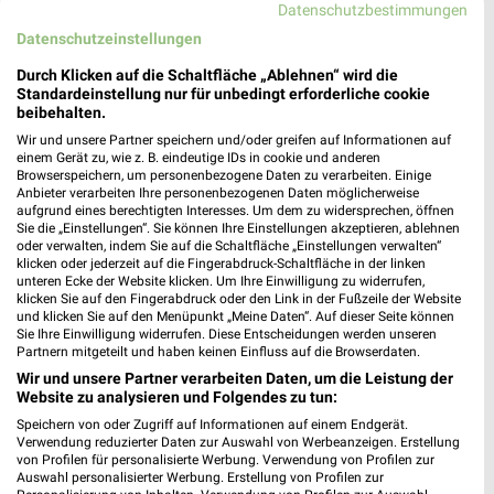
Thomas Philipps
XXXLutz
Datenschutzbestimmungen
Datenschutzeinstellungen
Durch Klicken auf die Schaltfläche „Ablehnen“ wird die
Standardeinstellung nur für unbedingt erforderliche cookie
beibehalten.
Wir und unsere Partner speichern und/oder greifen auf Informationen auf
einem Gerät zu, wie z. B. eindeutige IDs in cookie und anderen
Browserspeichern, um personenbezogene Daten zu verarbeiten. Einige
Anbieter verarbeiten Ihre personenbezogenen Daten möglicherweise
aufgrund eines berechtigten Interesses. Um dem zu widersprechen, öffnen
Sie die „Einstellungen“. Sie können Ihre Einstellungen akzeptieren, ablehnen
oder verwalten, indem Sie auf die Schaltfläche „Einstellungen verwalten“
klicken oder jederzeit auf die Fingerabdruck-Schaltfläche in der linken
unteren Ecke der Website klicken. Um Ihre Einwilligung zu widerrufen,
klicken Sie auf den Fingerabdruck oder den Link in der Fußzeile der Website
und klicken Sie auf den Menüpunkt „Meine Daten“. Auf dieser Seite können
Sie Ihre Einwilligung widerrufen. Diese Entscheidungen werden unseren
11,5 km
27,5 km
Partnern mitgeteilt und haben keinen Einfluss auf die Browserdaten.
Angebote ab 10.08.
Spezial-Prospekt der Marken
Wir und unsere Partner verarbeiten Daten, um die Leistung der
Gültig ab Mo. 10.08.
Gültig bis Fr. 21.08.
Website zu analysieren und Folgendes zu tun:
Speichern von oder Zugriff auf Informationen auf einem Endgerät.
XXXLutz
Zurbrüggen
Verwendung reduzierter Daten zur Auswahl von Werbeanzeigen. Erstellung
von Profilen für personalisierte Werbung. Verwendung von Profilen zur
Auswahl personalisierter Werbung. Erstellung von Profilen zur