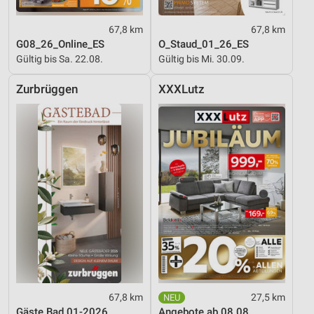
67,8 km
67,8 km
G08_26_Online_ES
O_Staud_01_26_ES
Gültig bis Sa. 22.08.
Gültig bis Mi. 30.09.
Zurbrüggen
XXXLutz
67,8 km
27,5 km
Gäste Bad 01-2026
Angebote ab 08.08.