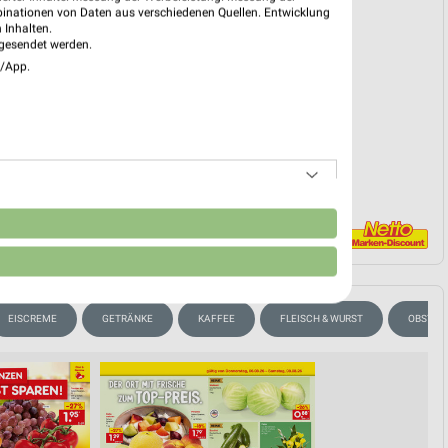
reintrag erstellen
binationen von Daten aus verschiedenen Quellen. Entwicklung
 Inhalten.
gesendet werden.
e/App.
EKT BLÄTTERN
n
EISCREME
GETRÄNKE
KAFFEE
FLEISCH & WURST
OBST