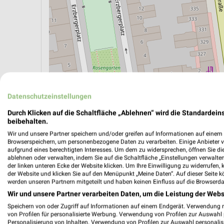
ÖPNV ANZEIGEN
LADESÄULEN ANZEIGE
Datenschutzeinstellungen
Durch Klicken auf die Schaltfläche „Ablehnen“ wird die Standardeins
beibehalten.
Aktuelle Angebote in dieser Filiale
Wir und unsere Partner speichern und/oder greifen auf Informationen auf einem G
Anzahl Prospekte: 4
Browserspeichern, um personenbezogene Daten zu verarbeiten. Einige Anbieter 
aufgrund eines berechtigten Interesses. Um dem zu widersprechen, öffnen Sie die 
Letztes Prospektupdate: vor 19 Stunden
ablehnen oder verwalten, indem Sie auf die Schaltfläche „Einstellungen verwalten“
der linken unteren Ecke der Website klicken. Um Ihre Einwilligung zu widerrufen, 
der Website und klicken Sie auf den Menüpunkt „Meine Daten“. Auf dieser Seite k
Netto M
werden unseren Partnern mitgeteilt und haben keinen Einfluss auf die Browserda
den 03.
Wir und unsere Partner verarbeiten Daten, um die Leistung der Webs
Speichern von oder Zugriff auf Informationen auf einem Endgerät. Verwendung 
Gültig von
von Profilen für personalisierte Werbung. Verwendung von Profilen zur Auswahl p
Personalisierung von Inhalten. Verwendung von Profilen zur Auswahl personalis