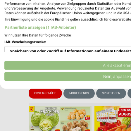
📅
Kalende
Performance von Inhalten. Analyse von Zielgruppen durch Statistiken oder Kom
und Verbesserung der Angebote. Verwendung reduzierter Daten zur Auswahl von
Daten können außerhalb der Europäischen Union weitergegeben und in die USA 
Ihre Einwilligung und die cookie Richtlinie gelten ausschließlich für diese Websit
❯
PROSP
Partnerliste anzeigen (1 IAB-Anbieter)
Wir nutzen Ihre Daten für folgende Zwecke:
IAB-Verarbeitungszwecke:
Speichern von oder Zugriff auf Informationen auf einem Endgerät
Verwendung reduzierter Daten zur Auswahl von Werbeanzeigen
Alle akzeptiere
Erstellung von Profilen für personalisierte Werbung
Nein, anpassen
Verwendung von Profilen zur Auswahl personalisierter Werbung
WEIN
OBST & GEMÜSE
MODETRENDS
SPIRITUOSEN
Erstellung von Profilen zur Personalisierung von Inhalten
Verwendung von Profilen zur Auswahl personalisierter Inhalte
Messung der Werbeleistung