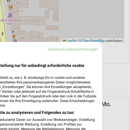
Leaflet
|
©
OpenStreetMap
contributors
Datenschutzbestimmungen
N
NAVIGATION MIT GOOGLE/IOS MAPS
tellung nur für unbedingt erforderliche cookie
erät zu, wie z. B. eindeutige IDs in cookie und anderen
verarbeiten Ihre personenbezogenen Daten möglicherweise
„Einstellungen“. Sie können Ihre Einstellungen akzeptieren,
 klicken oder jederzeit auf die Fingerabdruck-Schaltfläche in
klicken Sie auf den Fingerabdruck oder den Link in der Fußzeile
önnen Sie Ihre Einwilligung widerrufen. Diese Entscheidungen
arken-Discount Prospekt für Köln ab Mo.
ten.
08.
ite zu analysieren und Folgendes zu tun:
reduzierter Daten zur Auswahl von Werbeanzeigen. Erstellung
 03. Aug. bis 08. Aug.
ersonalisierter Werbung. Erstellung von Profilen zur
ierter Inhalte. Messung der Werbeleistung. Messung der