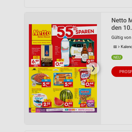
Netto M
den 10.
Gültig von
📅
Kalende
❯
PROSP