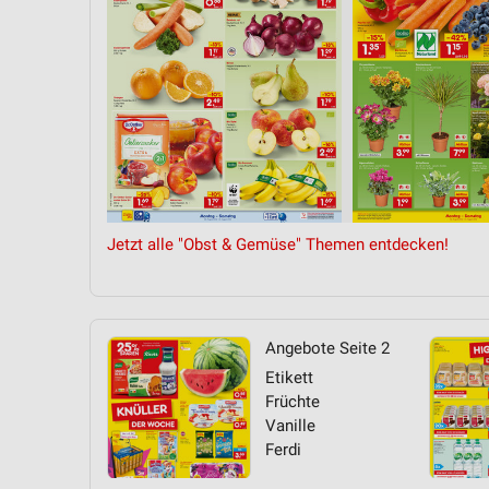
Messung der Performance von Inhalten
Analyse von Zielgruppen durch Statistiken oder Kombinationen 
Quellen
Entwicklung und Verbesserung der Angebote
Verwendung reduzierter Daten zur Auswahl von Inhalten
IAB-Besonderheiten:
Verwendung genauer Standortdaten
Jetzt alle "Obst & Gemüse" Themen entdecken!
Geräte anhand von aktiv angeforderten Informationen identifizie
Nicht-IAB-Verarbeitungszwecke:
Angebote Seite 2
Notwendig
Etikett
Performance
Früchte
Vanille
Funktional
Ferdi
Werbung