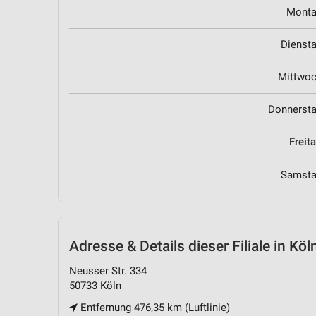
Mont
Dienst
Mittwo
Donnerst
Freit
Samst
Adresse & Details
dieser Filiale in Köl
Neusser Str. 334
50733 Köln
Entfernung 476,35 km (Luftlinie)