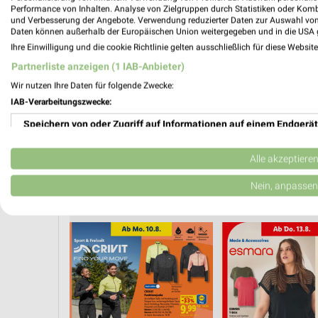
PROSP
Performance von Inhalten. Analyse von Zielgruppen durch Statistiken oder Kom
❯
und Verbesserung der Angebote. Verwendung reduzierter Daten zur Auswahl von
Daten können außerhalb der Europäischen Union weitergegeben und in die USA 
Ihre Einwilligung und die cookie Richtlinie gelten ausschließlich für diese Websit
Partnerliste anzeigen (1 IAB-Anbieter)
Wir nutzen Ihre Daten für folgende Zwecke:
IAB-Verarbeitungszwecke:
Speichern von oder Zugriff auf Informationen auf einem Endgerät
Verwendung reduzierter Daten zur Auswahl von Werbeanzeigen
Alle akzeptiere
Erstellung von Profilen für personalisierte Werbung
Nein, anpassen
SKY
MODETRENDS
HANDY & SMARTPHONE
KAFFEE
VEGANE
Verwendung von Profilen zur Auswahl personalisierter Werbung
Erstellung von Profilen zur Personalisierung von Inhalten
Verwendung von Profilen zur Auswahl personalisierter Inhalte
Messung der Werbeleistung