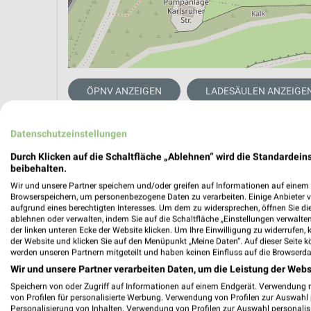
ÖPNV ANZEIGEN
LADESÄULEN ANZEIGE
Datenschutzeinstellungen
Aktuelle Angebote in dieser Filiale
Durch Klicken auf die Schaltfläche „Ablehnen“ wird die Standardeins
Anzahl Prospekte: 2
beibehalten.
Letztes Prospektupdate: vor 15 Stunden
Wir und unsere Partner speichern und/oder greifen auf Informationen auf einem G
Browserspeichern, um personenbezogene Daten zu verarbeiten. Einige Anbieter 
aufgrund eines berechtigten Interesses. Um dem zu widersprechen, öffnen Sie die 
Lidl Pr
ablehnen oder verwalten, indem Sie auf die Schaltfläche „Einstellungen verwalten“
der linken unteren Ecke der Website klicken. Um Ihre Einwilligung zu widerrufen, 
Gültig von
der Website und klicken Sie auf den Menüpunkt „Meine Daten“. Auf dieser Seite k
werden unseren Partnern mitgeteilt und haben keinen Einfluss auf die Browserda
📅
Kalende
Wir und unsere Partner verarbeiten Daten, um die Leistung der Webs
Speichern von oder Zugriff auf Informationen auf einem Endgerät. Verwendung 
von Profilen für personalisierte Werbung. Verwendung von Profilen zur Auswahl p
Personalisierung von Inhalten. Verwendung von Profilen zur Auswahl personalis