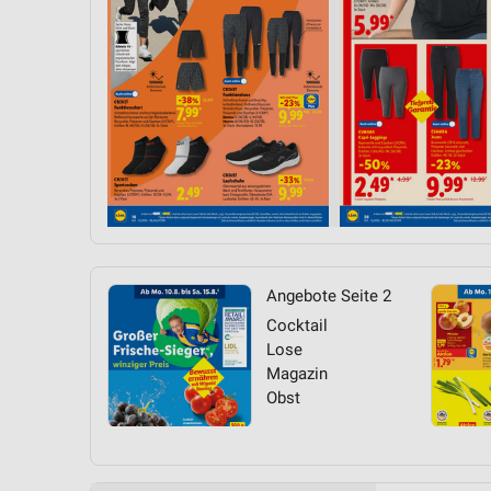
Messung der Performance von Inhalten
Analyse von Zielgruppen durch Statistiken oder Kombinationen 
Quellen
Entwicklung und Verbesserung der Angebote
Verwendung reduzierter Daten zur Auswahl von Inhalten
IAB-Besonderheiten:
Verwendung genauer Standortdaten
Geräte anhand von aktiv angeforderten Informationen identifizie
Angebote Seite 2
Nicht-IAB-Verarbeitungszwecke:
Cocktail
Lose
Notwendig
Magazin
Obst
Performance
Funktional
Werbung