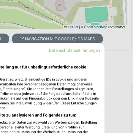
Leaflet
|
©
OpenStreetMap
contributors
N
NAVIGATION MIT GOOGLE/IOS MAPS
Datenschutzbestimmungen
tellung nur für unbedingt erforderliche cookie
erät zu, wie z. B. eindeutige IDs in cookie und anderen
verarbeiten Ihre personenbezogenen Daten möglicherweise
„Einstellungen“. Sie können Ihre Einstellungen akzeptieren,
ospekt für Köln ab Mo. den 10.08.
 klicken oder jederzeit auf die Fingerabdruck-Schaltfläche in
klicken Sie auf den Fingerabdruck oder den Link in der Fußzeile
 10. Aug. bis 15. Aug.
önnen Sie Ihre Einwilligung widerrufen. Diese Entscheidungen
ten.
reintrag erstellen
ite zu analysieren und Folgendes zu tun:
reduzierter Daten zur Auswahl von Werbeanzeigen. Erstellung
ersonalisierter Werbung. Erstellung von Profilen zur
ierter Inhalte. Messung der Werbeleistung. Messung der