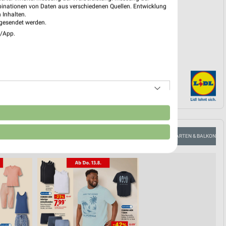
EKT BLÄTTERN
binationen von Daten aus verschiedenen Quellen. Entwicklung
 Inhalten.
gesendet werden.
e/App.
n
 ANGEBOTE
GEWINNSPIEL
SOMMER & SONNE
GARTEN & BALKON