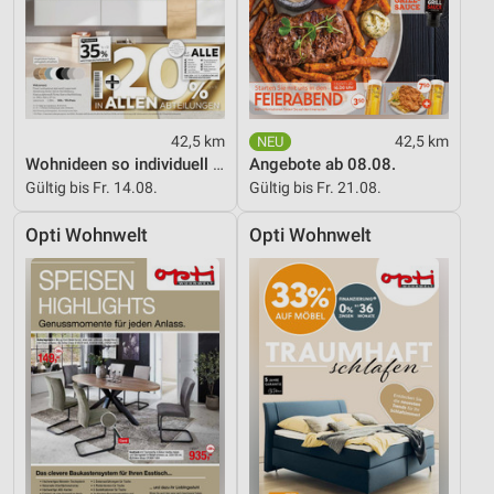
Speichern von oder Zugriff auf Informationen
auf einem Endgerät
Verwendung reduzierter Daten zur Auswahl von
Werbeanzeigen
Erstellung von Profilen für personalisierte
42,5 km
42,5 km
Werbung
Wohnideen so individuell wie du!
Angebote ab 08.08.
Gültig bis Fr. 14.08.
Gültig bis Fr. 21.08.
Verwendung von Profilen zur Auswahl
personalisierter Werbung
Opti Wohnwelt
Opti Wohnwelt
Erstellung von Profilen zur Personalisierung
von Inhalten
Verwendung von Profilen zur Auswahl
personalisierter Inhalte
Messung der Werbeleistung
Messung der Performance von Inhalten
Analyse von Zielgruppen durch Statistiken oder