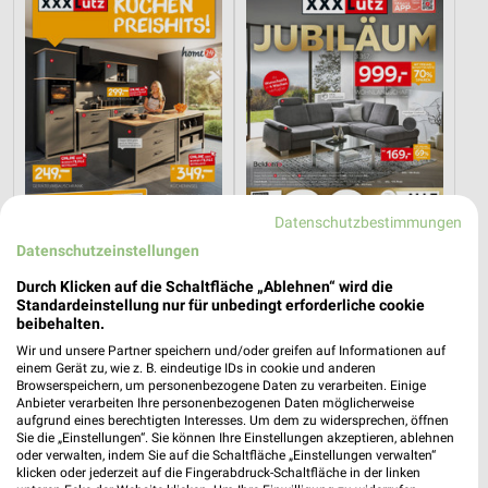
Datenschutzbestimmungen
Datenschutzeinstellungen
42,5 km
42,5 km
Durch Klicken auf die Schaltfläche „Ablehnen“ wird die
Standardeinstellung nur für unbedingt erforderliche cookie
Küchen Preishits!
Angebote ab 08.08.
beibehalten.
Gültig bis Fr. 21.08.
Gültig bis Fr. 14.08.
Wir und unsere Partner speichern und/oder greifen auf Informationen auf
einem Gerät zu, wie z. B. eindeutige IDs in cookie und anderen
XXXLutz
XXXLutz
Browserspeichern, um personenbezogene Daten zu verarbeiten. Einige
Anbieter verarbeiten Ihre personenbezogenen Daten möglicherweise
aufgrund eines berechtigten Interesses. Um dem zu widersprechen, öffnen
Sie die „Einstellungen“. Sie können Ihre Einstellungen akzeptieren, ablehnen
oder verwalten, indem Sie auf die Schaltfläche „Einstellungen verwalten“
klicken oder jederzeit auf die Fingerabdruck-Schaltfläche in der linken