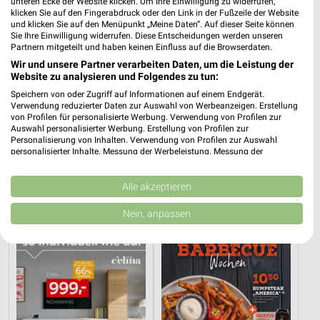
unteren Ecke der Website klicken. Um Ihre Einwilligung zu widerrufen,
klicken Sie auf den Fingerabdruck oder den Link in der Fußzeile der Website
und klicken Sie auf den Menüpunkt „Meine Daten“. Auf dieser Seite können
Sie Ihre Einwilligung widerrufen. Diese Entscheidungen werden unseren
Partnern mitgeteilt und haben keinen Einfluss auf die Browserdaten.
Wir und unsere Partner verarbeiten Daten, um die Leistung der
Website zu analysieren und Folgendes zu tun:
Speichern von oder Zugriff auf Informationen auf einem Endgerät.
Verwendung reduzierter Daten zur Auswahl von Werbeanzeigen. Erstellung
von Profilen für personalisierte Werbung. Verwendung von Profilen zur
Auswahl personalisierter Werbung. Erstellung von Profilen zur
42,5 km
42,5 km
Personalisierung von Inhalten. Verwendung von Profilen zur Auswahl
personalisierter Inhalte. Messung der Werbeleistung. Messung der
Gartenmöbel-Abverkauf
Musterring
Performance von Inhalten. Analyse von Zielgruppen durch Statistiken oder
Gültig bis Fr. 28.08.
Gültig bis Fr. 14.08.
Kombinationen von Daten aus verschiedenen Quellen. Entwicklung und
Verbesserung der Angebote. Verwendung reduzierter Daten zur Auswahl
Alle akzeptieren
von Inhalten.
XXXLutz
XXXLutz
Daten können außerhalb der Europäischen Union weitergegeben und in die
Nein, anpassen
USA gesendet werden.
Ihre Einwilligung und die cookie Richtlinie gelten ausschließlich für diese
Website/App.
Partnerliste anzeigen (1 IAB-Anbieter)
Wir nutzen Ihre Daten für folgende Zwecke:
IAB-Verarbeitungszwecke: