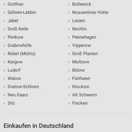
›
Gotthun
›
Bollewick
›
Göhren-Lebbin
›
Nossentiner Hütte
›
Jabel
›
Leizen
›
Groß Kelle
›
Rechlin
›
Penkow
›
Peenehagen
›
Grabowhöfe
›
Vipperow
›
Röbel (Müritz)
›
Groß Plasten
›
Kargow
›
Moltzow
›
Ludorf
›
Bütow
›
Walow
›
Fünfseen
›
Dratow-Schloen
›
Klocksin
›
Neu Gaarz
›
Alt Schwerin
›
Silz
›
Fincken
Einkaufen in Deutschland