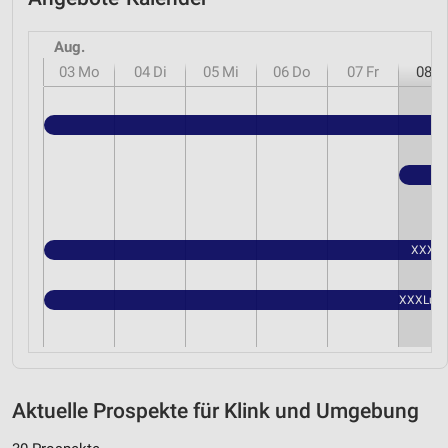
Aug.
03
Mo
04
Di
05
Mi
06
Do
07
Fr
08
S
XXXLut
XXXLutz 
Aktuelle Prospekte für Klink und Umgebung