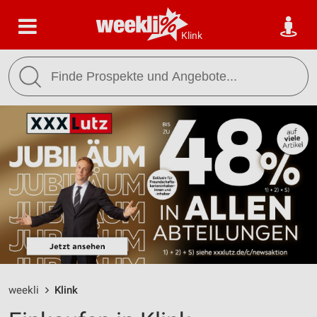
Klink
weekli
Klink