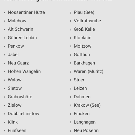
›
Nossentiner Hütte
›
Plau (See)
›
Malchow
›
Vollrathsruhe
›
Alt Schwerin
›
Groß Kelle
›
Göhren-Lebbin
›
Klocksin
›
Penkow
›
Moltzow
›
Jabel
›
Gotthun
›
Neu Gaarz
›
Barkhagen
›
Hohen Wangelin
›
Waren (Müritz)
›
Walow
›
Stuer
›
Sietow
›
Leizen
›
Grabowhöfe
›
Dahmen
›
Zislow
›
Krakow (See)
›
Dobbin-Linstow
›
Fincken
›
Klink
›
Langhagen
›
Fünfseen
›
Neu Poserin