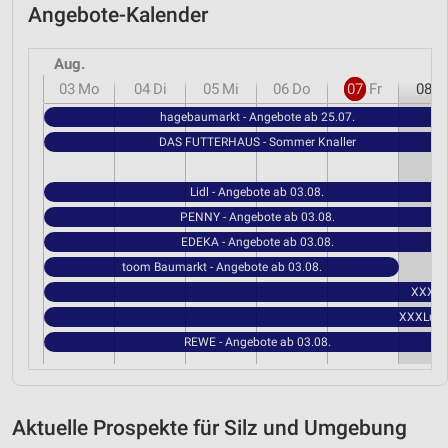
Angebote-Kalender
Aug.
03
Mo
04
Di
05
Mi
06
Do
07
Fr
08
S
hagebaumarkt - Angebote ab 25.07.
DAS FUTTERHAUS - Sommer Knaller
Lidl - Angebote ab 03.08.
PENNY - Angebote ab 03.08.
EDEKA - Angebote ab 03.08.
toom Baumarkt - Angebote ab 03.08.
XXXLut
XXXLutz 
REWE - Angebote ab 03.08.
Aktuelle Prospekte für Silz und Umgebung