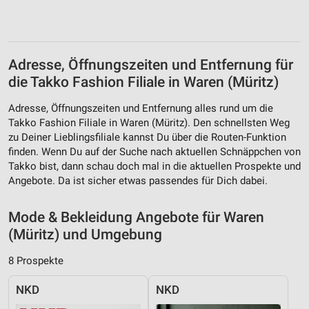
Website/App.
Partnerliste anzeigen (1 IAB-Anbieter)
Wir nutzen Ihre Daten für folgende Zwecke:
IAB-Verarbeitungszwecke:
Adresse, Öffnungszeiten und Entfernung für
Speichern von oder Zugriff auf Informationen
die Takko Fashion Filiale in Waren (Müritz)
auf einem Endgerät
Adresse, Öffnungszeiten und Entfernung alles rund um die
Verwendung reduzierter Daten zur Auswahl von
Takko Fashion Filiale in Waren (Müritz). Den schnellsten Weg
Werbeanzeigen
zu Deiner Lieblingsfiliale kannst Du über die Routen-Funktion
finden. Wenn Du auf der Suche nach aktuellen Schnäppchen von
Erstellung von Profilen für personalisierte
Takko bist, dann schau doch mal in die aktuellen Prospekte und
Werbung
Angebote. Da ist sicher etwas passendes für Dich dabei.
Verwendung von Profilen zur Auswahl
personalisierter Werbung
Mode & Bekleidung Angebote für Waren
(Müritz) und Umgebung
Erstellung von Profilen zur Personalisierung
von Inhalten
8 Prospekte
Verwendung von Profilen zur Auswahl
personalisierter Inhalte
NKD
NKD