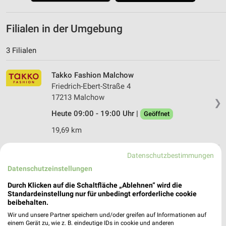
Filialen in der Umgebung
3 Filialen
Takko Fashion Malchow
Friedrich-Ebert-Straße 4
17213 Malchow
❯
Heute 09:00 - 19:00 Uhr |
Geöffnet
19,69 km
Datenschutzbestimmungen
Takko Fashion Stavenhagen
Datenschutzeinstellungen
Werdohler Straße 3
17153 Stavenhagen
Durch Klicken auf die Schaltfläche „Ablehnen“ wird die
❯
Standardeinstellung nur für unbedingt erforderliche cookie
Heute 09:00 - 19:00 Uhr |
Geöffnet
beibehalten.
22,82 km
Wir und unsere Partner speichern und/oder greifen auf Informationen auf
einem Gerät zu, wie z. B. eindeutige IDs in cookie und anderen