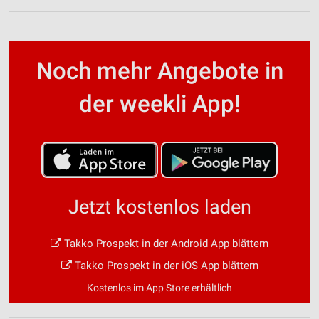
Noch mehr Angebote in
der weekli App!
Jetzt kostenlos laden
Takko Prospekt in der Android App blättern
Takko Prospekt in der iOS App blättern
Kostenlos im App Store erhältlich