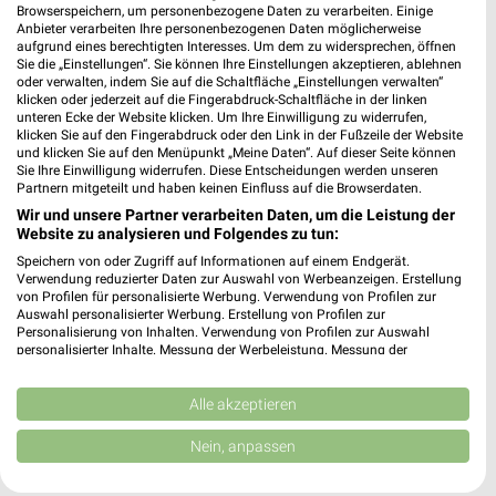
Browserspeichern, um personenbezogene Daten zu verarbeiten. Einige
Anbieter verarbeiten Ihre personenbezogenen Daten möglicherweise
Takko Fashion Neustrelitz
aufgrund eines berechtigten Interesses. Um dem zu widersprechen, öffnen
Strelitzer Straße 43-44
Sie die „Einstellungen“. Sie können Ihre Einstellungen akzeptieren, ablehnen
oder verwalten, indem Sie auf die Schaltfläche „Einstellungen verwalten“
17235 Neustrelitz
❯
klicken oder jederzeit auf die Fingerabdruck-Schaltfläche in der linken
unteren Ecke der Website klicken. Um Ihre Einwilligung zu widerrufen,
Heute 09:00 - 19:00 Uhr |
Geöffnet
klicken Sie auf den Fingerabdruck oder den Link in der Fußzeile der Website
und klicken Sie auf den Menüpunkt „Meine Daten“. Auf dieser Seite können
29,64 km
Sie Ihre Einwilligung widerrufen. Diese Entscheidungen werden unseren
Partnern mitgeteilt und haben keinen Einfluss auf die Browserdaten.
Wir und unsere Partner verarbeiten Daten, um die Leistung der
Website zu analysieren und Folgendes zu tun:
Speichern von oder Zugriff auf Informationen auf einem Endgerät.
Verwendung reduzierter Daten zur Auswahl von Werbeanzeigen. Erstellung
von Profilen für personalisierte Werbung. Verwendung von Profilen zur
Auswahl personalisierter Werbung. Erstellung von Profilen zur
Personalisierung von Inhalten. Verwendung von Profilen zur Auswahl
personalisierter Inhalte. Messung der Werbeleistung. Messung der
Performance von Inhalten. Analyse von Zielgruppen durch Statistiken oder
Kombinationen von Daten aus verschiedenen Quellen. Entwicklung und
Verbesserung der Angebote. Verwendung reduzierter Daten zur Auswahl
Alle akzeptieren
von Inhalten.
Daten können außerhalb der Europäischen Union weitergegeben und in die
Nein, anpassen
USA gesendet werden.
Ihre Einwilligung und die cookie Richtlinie gelten ausschließlich für diese