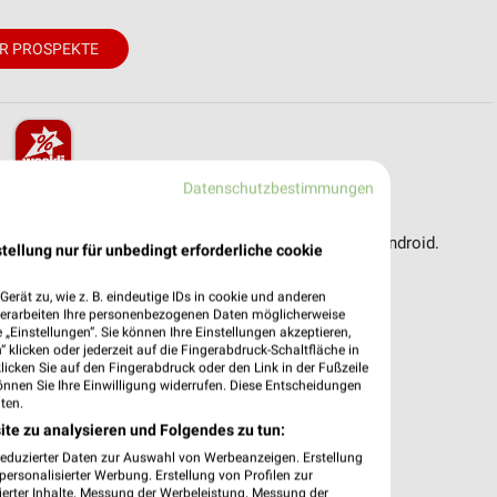
R PROSPEKTE
Datenschutzbestimmungen
pekte & Angebote App
reit – mit der kostenlosen weekli App für iOS & Android.
tellung nur für unbedingt erforderliche cookie
e Angebote
erät zu, wie z. B. eindeutige IDs in cookie und anderen
ieblingshändler
verarbeiten Ihre personenbezogenen Daten möglicherweise
„Einstellungen“. Sie können Ihre Einstellungen akzeptieren,
htigungen bei neuen Prospekten
 klicken oder jederzeit auf die Fingerabdruck-Schaltfläche in
 Einkauf stressfrei planen
klicken Sie auf den Fingerabdruck oder den Link in der Fußzeile
önnen Sie Ihre Einwilligung widerrufen. Diese Entscheidungen
 App jetzt laden oder QR-Code scannen.
ten.
ite zu analysieren und Folgendes zu tun:
reduzierter Daten zur Auswahl von Werbeanzeigen. Erstellung
ersonalisierter Werbung. Erstellung von Profilen zur
ierter Inhalte. Messung der Werbeleistung. Messung der