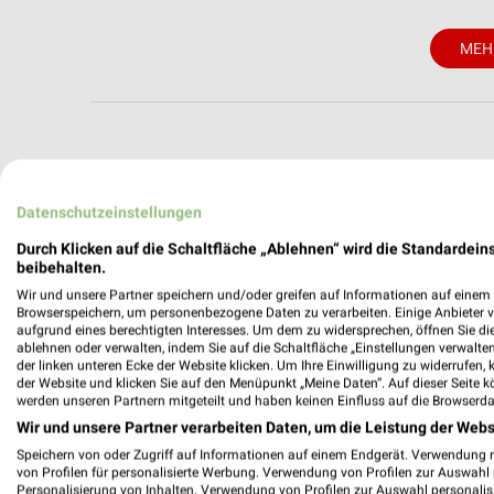
MEH
weekli - Pros
Datenschutzeinstellungen
Alle HKL BAUMASCHINEN Angebote immer griffbe
Durch Klicken auf die Schaltfläche „Ablehnen“ wird die Standardeins
beibehalten.
✔
Standortgenau
Wir und unsere Partner speichern und/oder greifen auf Informationen auf einem G
✔
Folge deinem L
Browserspeichern, um personenbezogene Daten zu verarbeiten. Einige Anbieter 
aufgrund eines berechtigten Interesses. Um dem zu widersprechen, öffnen Sie die 
✔
Push-Benachric
ablehnen oder verwalten, indem Sie auf die Schaltfläche „Einstellungen verwalten“
✔
Einkaufsliste -
der linken unteren Ecke der Website klicken. Um Ihre Einwilligung zu widerrufen, 
der Website und klicken Sie auf den Menüpunkt „Meine Daten“. Auf dieser Seite k
Nutze weekli auch mobil –
werden unseren Partnern mitgeteilt und haben keinen Einfluss auf die Browserda
Wir und unsere Partner verarbeiten Daten, um die Leistung der Webs
Speichern von oder Zugriff auf Informationen auf einem Endgerät. Verwendung 
von Profilen für personalisierte Werbung. Verwendung von Profilen zur Auswahl p
Personalisierung von Inhalten. Verwendung von Profilen zur Auswahl personalis