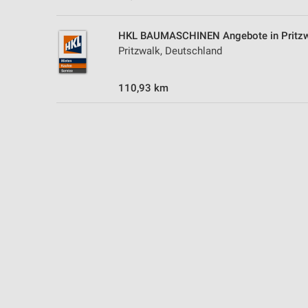
Messung der Performance von Inhalten
HKL BAUMASCHINEN Angebote in Pritz
Analyse von Zielgruppen durch Statistiken oder Kombinationen 
Quellen
Pritzwalk, Deutschland
Entwicklung und Verbesserung der Angebote
110,93 km
Verwendung reduzierter Daten zur Auswahl von Inhalten
IAB-Besonderheiten:
Verwendung genauer Standortdaten
Geräte anhand von aktiv angeforderten Informationen identifizie
Nicht-IAB-Verarbeitungszwecke:
Notwendig
Performance
Funktional
Werbung