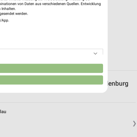
binationen von Daten aus verschiedenen Quellen. Entwicklung
 Inhalten.
gesendet werden.
e/App.
n
e mit Angeboten in und um Neubrandenburg
lau
❯