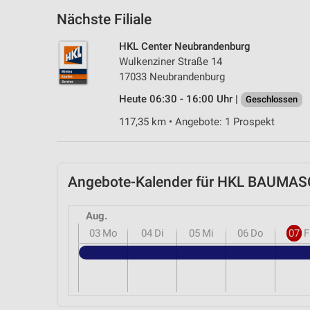
Nächste Filiale
HKL Center Neubrandenburg
Wulkenziner Straße 14
17033 Neubrandenburg
Heute 06:30 - 16:00 Uhr |
Geschlossen
117,35 km • Angebote: 1 Prospekt
Angebote-Kalender für HKL BAUMA
Aug.
03
Mo
04
Di
05
Mi
06
Do
07
F