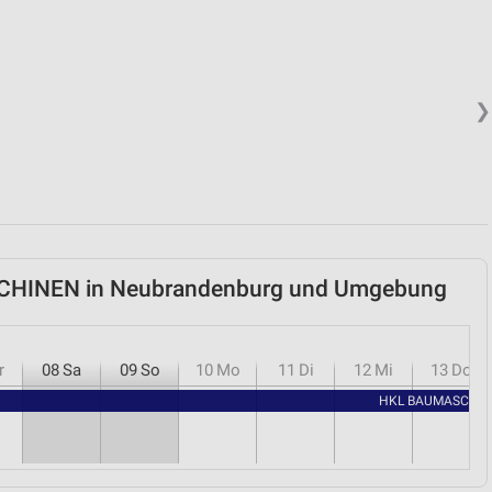
❯
SCHINEN in Neubrandenburg und Umgebung
r
08
Sa
09
So
10
Mo
11
Di
12
Mi
13
Do
HKL BAUMASCHINE