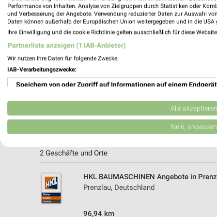
Performance von Inhalten. Analyse von Zielgruppen durch Statistiken oder Kom
und Verbesserung der Angebote. Verwendung reduzierter Daten zur Auswahl von
Daten können außerhalb der Europäischen Union weitergegeben und in die USA 
Ihre Einwilligung und die cookie Richtlinie gelten ausschließlich für diese Websit
Partnerliste anzeigen (1 IAB-Anbieter)
Wir nutzen Ihre Daten für folgende Zwecke:
IAB-Verarbeitungszwecke:
Speichern von oder Zugriff auf Informationen auf einem Endgerät
Verwendung reduzierter Daten zur Auswahl von Werbeanzeigen
Alle akzeptiere
Erstellung von Profilen für personalisierte Werbung
Nein, anpassen
Weitere HKL BAUMASCHINEN Geschäft
Verwendung von Profilen zur Auswahl personalisierter Werbung
2 Geschäfte und Orte
Erstellung von Profilen zur Personalisierung von Inhalten
HKL BAUMASCHINEN Angebote in Prenz
Verwendung von Profilen zur Auswahl personalisierter Inhalte
Prenzlau, Deutschland
Messung der Werbeleistung
96,94 km