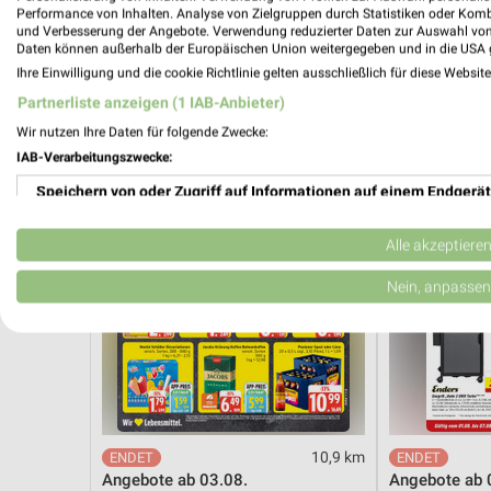
Angebote ab 03.08.
Hot Sommer 
Performance von Inhalten. Analyse von Zielgruppen durch Statistiken oder Kom
Noch morgen gültig
Gültig bis Sa. 
und Verbesserung der Angebote. Verwendung reduzierter Daten zur Auswahl von
Daten können außerhalb der Europäischen Union weitergegeben und in die USA 
Ihre Einwilligung und die cookie Richtlinie gelten ausschließlich für diese Websit
EDEKA
toom Bauma
Partnerliste anzeigen (1 IAB-Anbieter)
Wir nutzen Ihre Daten für folgende Zwecke:
IAB-Verarbeitungszwecke:
Speichern von oder Zugriff auf Informationen auf einem Endgerät
Verwendung reduzierter Daten zur Auswahl von Werbeanzeigen
Alle akzeptiere
Erstellung von Profilen für personalisierte Werbung
Nein, anpassen
Verwendung von Profilen zur Auswahl personalisierter Werbung
Erstellung von Profilen zur Personalisierung von Inhalten
Verwendung von Profilen zur Auswahl personalisierter Inhalte
10,9 km
Messung der Werbeleistung
Angebote ab 03.08.
Angebote ab 