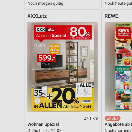
Noch morgen gültig
Noch heute gül
Messung der Performance von Inhalten
XXXLutz
REWE
Analyse von Zielgruppen durch Statistiken oder Kombinationen 
Quellen
Entwicklung und Verbesserung der Angebote
Verwendung reduzierter Daten zur Auswahl von Inhalten
IAB-Besonderheiten:
Verwendung genauer Standortdaten
Geräte anhand von aktiv angeforderten Informationen identifizie
Nicht-IAB-Verarbeitungszwecke:
Notwendig
Performance
27,1 km
Funktional
Wohnen Spezial
Angebote ab 
Gültig bis Fr. 14.08.
Noch morgen g
Werbung