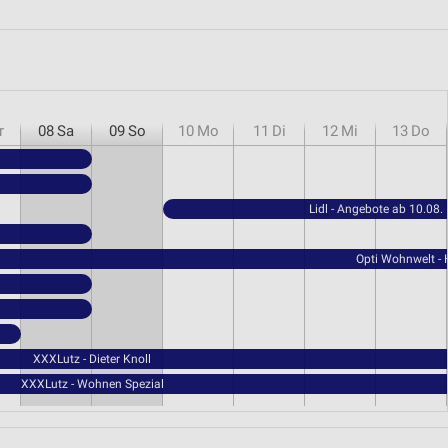
r
08
Sa
09
So
10
Mo
11
Di
12
Mi
13
Do
Lidl - Angebote ab 10.08.
Opti Wohnwelt -
XXXLutz - Dieter Knoll
XXXLutz - Wohnen Spezial