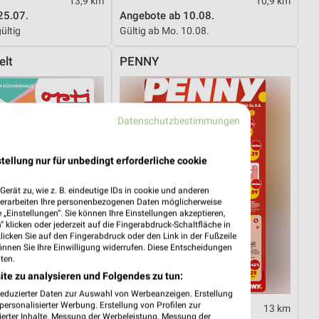
13,9 km
10,9 km
25.07.
Angebote ab 10.08.
ültig
Gültig ab Mo. 10.08.
elt
PENNY
Datenschutzbestimmungen
tellung nur für unbedingt erforderliche cookie
erät zu, wie z. B. eindeutige IDs in cookie und anderen
verarbeiten Ihre personenbezogenen Daten möglicherweise
„Einstellungen“. Sie können Ihre Einstellungen akzeptieren,
 klicken oder jederzeit auf die Fingerabdruck-Schaltfläche in
klicken Sie auf den Fingerabdruck oder den Link in der Fußzeile
önnen Sie Ihre Einwilligung widerrufen. Diese Entscheidungen
ten.
ite zu analysieren und Folgendes zu tun:
reduzierter Daten zur Auswahl von Werbeanzeigen. Erstellung
ersonalisierter Werbung. Erstellung von Profilen zur
23,1 km
13 km
ierter Inhalte. Messung der Werbeleistung. Messung der