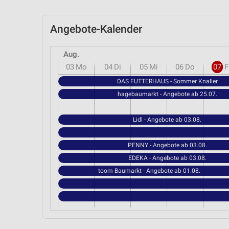
Angebote-Kalender
Aug.
03
Mo
04
Di
05
Mi
06
Do
07
F
DAS FUTTERHAUS - Sommer Knaller
hagebaumarkt - Angebote ab 25.07.
Lidl - Angebote ab 03.08.
PENNY - Angebote ab 03.08.
EDEKA - Angebote ab 03.08.
toom Baumarkt - Angebote ab 01.08.