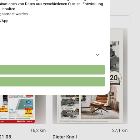
Sale
Angebote ab 03.08.
binationen von Daten aus verschiedenen Quellen. Entwicklung
29.08.
Noch morgen gültig
 Inhalten.
gesendet werden.
e/App.
rkt
XXXLutz
n
16,2 km
27,1 km
01.08.
Dieter Knoll