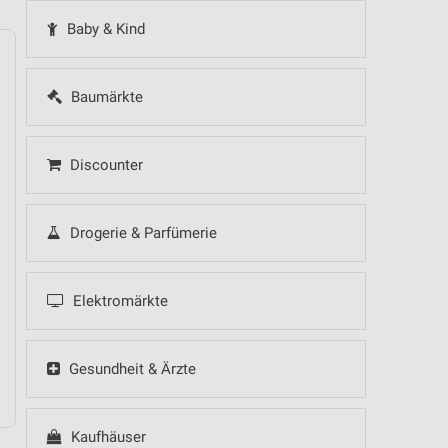
Baby & Kind
Baumärkte
14
Fr
15
Sa
16
So
17
Mo
18
Di
19
Mi
Discounter
Drogerie & Parfümerie
 Hot Sommer Sale
Elektromärkte
Gesundheit & Ärzte
Kaufhäuser