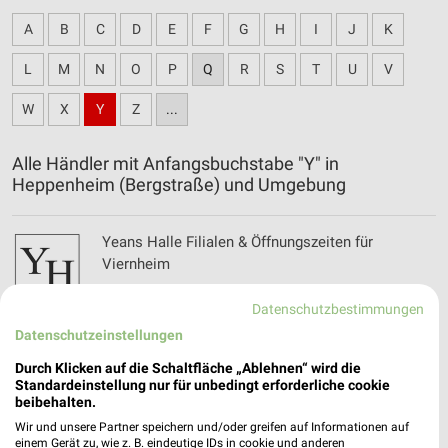
A
B
C
D
E
F
G
H
I
J
K
L
M
N
O
P
Q
R
S
T
U
V
W
X
Y
Z
...
Alle Händler mit Anfangsbuchstabe "Y" in
Heppenheim (Bergstraße) und Umgebung
Yeans Halle Filialen & Öffnungszeiten für
Viernheim
Datenschutzbestimmungen
Datenschutzeinstellungen
Yellow Möbel Filialen & Öffnungszeiten für
Frankfurt
Durch Klicken auf die Schaltfläche „Ablehnen“ wird die
Standardeinstellung nur für unbedingt erforderliche cookie
beibehalten.
Wir und unsere Partner speichern und/oder greifen auf Informationen auf
einem Gerät zu, wie z. B. eindeutige IDs in cookie und anderen