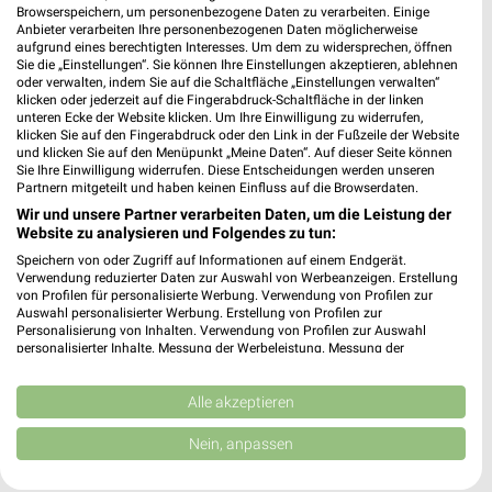
Browserspeichern, um personenbezogene Daten zu verarbeiten. Einige
Anbieter verarbeiten Ihre personenbezogenen Daten möglicherweise
aufgrund eines berechtigten Interesses. Um dem zu widersprechen, öffnen
Sie die „Einstellungen“. Sie können Ihre Einstellungen akzeptieren, ablehnen
oder verwalten, indem Sie auf die Schaltfläche „Einstellungen verwalten“
Noch mehr Angebote in
klicken oder jederzeit auf die Fingerabdruck-Schaltfläche in der linken
unteren Ecke der Website klicken. Um Ihre Einwilligung zu widerrufen,
klicken Sie auf den Fingerabdruck oder den Link in der Fußzeile der Website
der weekli App!
und klicken Sie auf den Menüpunkt „Meine Daten“. Auf dieser Seite können
Sie Ihre Einwilligung widerrufen. Diese Entscheidungen werden unseren
Partnern mitgeteilt und haben keinen Einfluss auf die Browserdaten.
Wir und unsere Partner verarbeiten Daten, um die Leistung der
Website zu analysieren und Folgendes zu tun:
Speichern von oder Zugriff auf Informationen auf einem Endgerät.
Verwendung reduzierter Daten zur Auswahl von Werbeanzeigen. Erstellung
von Profilen für personalisierte Werbung. Verwendung von Profilen zur
Auswahl personalisierter Werbung. Erstellung von Profilen zur
Jetzt kostenlos laden
Personalisierung von Inhalten. Verwendung von Profilen zur Auswahl
personalisierter Inhalte. Messung der Werbeleistung. Messung der
Performance von Inhalten. Analyse von Zielgruppen durch Statistiken oder
Prospekte App für Android
Kombinationen von Daten aus verschiedenen Quellen. Entwicklung und
Verbesserung der Angebote. Verwendung reduzierter Daten zur Auswahl
Alle akzeptieren
Prospekte App für iOS
von Inhalten.
Daten können außerhalb der Europäischen Union weitergegeben und in die
Nein, anpassen
Kostenlos im App Store erhältlich
USA gesendet werden.
Ihre Einwilligung und die cookie Richtlinie gelten ausschließlich für diese