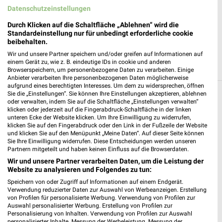
✔
Einkaufsliste - Einkauf stressfrei planen
Datenschutzeinstellungen
Durch Klicken auf die Schaltfläche „Ablehnen“ wird die
JETZT LADEN UND SPAREN!
Standardeinstellung nur für unbedingt erforderliche cookie
beibehalten.
Wir und unsere Partner speichern und/oder greifen auf Informationen auf
einem Gerät zu, wie z. B. eindeutige IDs in cookie und anderen
Browserspeichern, um personenbezogene Daten zu verarbeiten. Einige
Anbieter verarbeiten Ihre personenbezogenen Daten möglicherweise
aufgrund eines berechtigten Interesses. Um dem zu widersprechen, öffnen
Sie die „Einstellungen“. Sie können Ihre Einstellungen akzeptieren, ablehnen
Weitere Kik Geschäfte mit Angeboten in und
oder verwalten, indem Sie auf die Schaltfläche „Einstellungen verwalten“
klicken oder jederzeit auf die Fingerabdruck-Schaltfläche in der linken
um Heppenheim (Bergstraße)
unteren Ecke der Website klicken. Um Ihre Einwilligung zu widerrufen,
klicken Sie auf den Fingerabdruck oder den Link in der Fußzeile der Website
und klicken Sie auf den Menüpunkt „Meine Daten“. Auf dieser Seite können
5 Geschäfte und Orte
Sie Ihre Einwilligung widerrufen. Diese Entscheidungen werden unseren
Partnern mitgeteilt und haben keinen Einfluss auf die Browserdaten.
KiK
Wir und unsere Partner verarbeiten Daten, um die Leistung der
Website zu analysieren und Folgendes zu tun:
Tiergartenstr. 5
❯
64646 Heppenheim
Speichern von oder Zugriff auf Informationen auf einem Endgerät.
Verwendung reduzierter Daten zur Auswahl von Werbeanzeigen. Erstellung
463,01 km
von Profilen für personalisierte Werbung. Verwendung von Profilen zur
Auswahl personalisierter Werbung. Erstellung von Profilen zur
Personalisierung von Inhalten. Verwendung von Profilen zur Auswahl
personalisierter Inhalte. Messung der Werbeleistung. Messung der