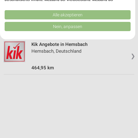
Kik Angebote in Bensheim
Performance von Inhalten. Analyse von Zielgruppen durch Statistiken oder
Bensheim, Deutschland
Kombinationen von Daten aus verschiedenen Quellen. Entwicklung und
❯
Verbesserung der Angebote. Verwendung reduzierter Daten zur Auswahl
Alle akzeptieren
von Inhalten.
Daten können außerhalb der Europäischen Union weitergegeben und in die
459,35 km
Nein, anpassen
USA gesendet werden.
Ihre Einwilligung und die cookie Richtlinie gelten ausschließlich für diese
Website/App.
Kik Angebote in Hemsbach
Partnerliste anzeigen (1 IAB-Anbieter)
Hemsbach, Deutschland
❯
Wir nutzen Ihre Daten für folgende Zwecke:
IAB-Verarbeitungszwecke:
464,95 km
Speichern von oder Zugriff auf Informationen
auf einem Endgerät
Verwendung reduzierter Daten zur Auswahl von
Werbeanzeigen
Erstellung von Profilen für personalisierte
Werbung
Verwendung von Profilen zur Auswahl
personalisierter Werbung