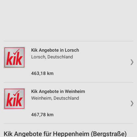
Erstellung von Profilen zur Personalisierung
von Inhalten
Verwendung von Profilen zur Auswahl
personalisierter Inhalte
Messung der Werbeleistung
Kik Angebote in Lorsch
Messung der Performance von Inhalten
Lorsch, Deutschland
❯
Analyse von Zielgruppen durch Statistiken oder
Kombinationen von Daten aus verschiedenen
463,18 km
Quellen
Entwicklung und Verbesserung der Angebote
Kik Angebote in Weinheim
Weinheim, Deutschland
❯
Verwendung reduzierter Daten zur Auswahl von
Inhalten
467,78 km
IAB-Besonderheiten:
Verwendung genauer Standortdaten
Kik Angebote für Heppenheim (Bergstraße)