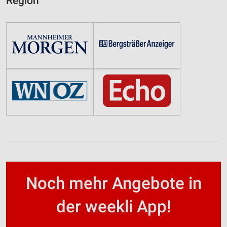
Region
Noch mehr Angebote in
der weekli App!