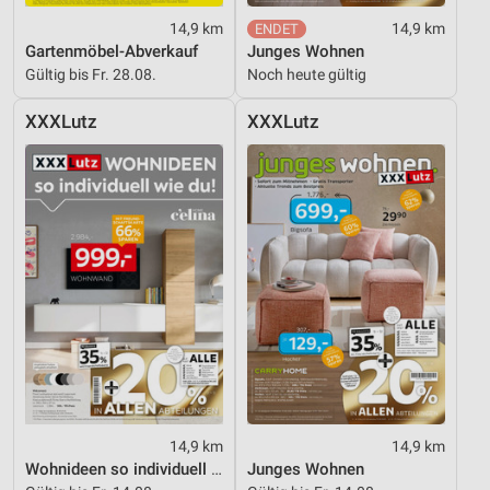
14,9 km
14,9 km
Verwendung reduzierter Daten zur Auswahl von
Inhalten
Gartenmöbel-Abverkauf
Junges Wohnen
Gültig bis Fr. 28.08.
Noch heute gültig
IAB-Besonderheiten:
Verwendung genauer Standortdaten
XXXLutz
XXXLutz
Geräte anhand von aktiv angeforderten
Informationen identifizieren
Nicht-IAB-Verarbeitungszwecke:
Notwendig
Performance
Funktional
Werbung
14,9 km
14,9 km
Wohnideen so individuell wie du!
Junges Wohnen