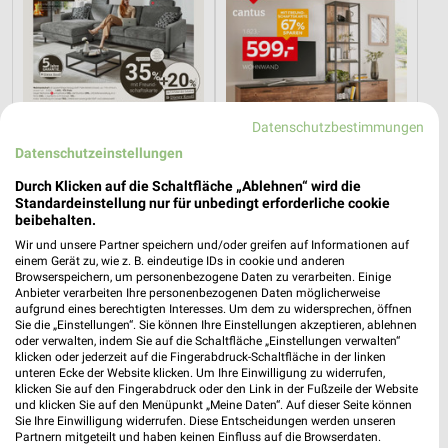
Datenschutzbestimmungen
Datenschutzeinstellungen
Durch Klicken auf die Schaltfläche „Ablehnen“ wird die
Standardeinstellung nur für unbedingt erforderliche cookie
beibehalten.
14,9 km
14,9 km
Dieter Knoll
Wohnen Spezial
Wir und unsere Partner speichern und/oder greifen auf Informationen auf
einem Gerät zu, wie z. B. eindeutige IDs in cookie und anderen
Gültig bis Fr. 14.08.
Gültig bis Fr. 14.08.
Browserspeichern, um personenbezogene Daten zu verarbeiten. Einige
Anbieter verarbeiten Ihre personenbezogenen Daten möglicherweise
REWE
XXXLutz
aufgrund eines berechtigten Interesses. Um dem zu widersprechen, öffnen
Sie die „Einstellungen“. Sie können Ihre Einstellungen akzeptieren, ablehnen
oder verwalten, indem Sie auf die Schaltfläche „Einstellungen verwalten“
klicken oder jederzeit auf die Fingerabdruck-Schaltfläche in der linken
unteren Ecke der Website klicken. Um Ihre Einwilligung zu widerrufen,
klicken Sie auf den Fingerabdruck oder den Link in der Fußzeile der Website
und klicken Sie auf den Menüpunkt „Meine Daten“. Auf dieser Seite können
Sie Ihre Einwilligung widerrufen. Diese Entscheidungen werden unseren
Partnern mitgeteilt und haben keinen Einfluss auf die Browserdaten.