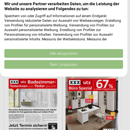
Wir und unsere Partner verarbeiten Daten, um die Leistung der
Website zu analysieren und Folgendes zu tun:
Speichern von oder Zugriff auf Informationen auf einem Endgerät.
Verwendung reduzierter Daten zur Auswahl von Werbeanzeigen. Erstellung
von Profilen für personalisierte Werbung. Verwendung von Profilen zur
Auswahl personalisierter Werbung. Erstellung von Profilen zur
Personalisierung von Inhalten. Verwendung von Profilen zur Auswahl
personalisierter Inhalte. Messung der Werbeleistung. Messung der
Performance von Inhalten. Analyse von Zielgruppen durch Statistiken oder
1,5 km
14,9 km
Kombinationen von Daten aus verschiedenen Quellen. Entwicklung und
Angebote ab 03.08.
Wohnenpreishits
Verbesserung der Angebote. Verwendung reduzierter Daten zur Auswahl
Alle akzeptieren
Noch morgen gültig
Gültig bis Fr. 14.08.
von Inhalten.
Daten können außerhalb der Europäischen Union weitergegeben und in die
Nein, anpassen
USA gesendet werden.
XXXLutz
XXXLutz
Ihre Einwilligung und die cookie Richtlinie gelten ausschließlich für diese
Website/App.
Partnerliste anzeigen (1 IAB-Anbieter)
Wir nutzen Ihre Daten für folgende Zwecke:
IAB-Verarbeitungszwecke:
Speichern von oder Zugriff auf Informationen
auf einem Endgerät
Verwendung reduzierter Daten zur Auswahl von