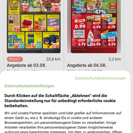
20,8 km
2,2 km
Angebote ab 03.08.
Angebote ab 06.08.
Noch heute gültig
Gültig bis Mi. 12.08.
Datenschutzbestimmungen
XXXLutz
XXXLutz
Datenschutzeinstellungen
Durch Klicken auf die Schaltfläche „Ablehnen“ wird die
Standardeinstellung nur für unbedingt erforderliche cookie
beibehalten.
Wir und unsere Partner speichern und/oder greifen auf Informationen auf
einem Gerät zu, wie z. B. eindeutige IDs in cookie und anderen
Browserspeichern, um personenbezogene Daten zu verarbeiten. Einige
Anbieter verarbeiten Ihre personenbezogenen Daten möglicherweise
aufgrund eines berechtigten Interesses. Um dem zu widersprechen, öffnen