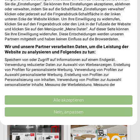
Sie die „Einstellungen“. Sie können Ihre Einstellungen akzeptieren, ablehnen
oder verwalten, indem Sie auf die Schaltfläche „Einstellungen verwalten“
klicken oder jederzeit auf die Fingerabdruck-Schaltfläche in der linken
unteren Ecke der Website klicken. Um Ihre Einwilligung zu widerrufen,
klicken Sie auf den Fingerabdruck oder den Link in der Fußzeile der Website
und klicken Sie auf den Menüpunkt „Meine Daten“. Auf dieser Seite können
Sie Ihre Einwilligung widerrufen. Diese Entscheidungen werden unseren
Partnern mitgeteilt und haben keinen Einfluss auf die Browserdaten.
7,7 km
7,7 km
Wir und unsere Partner verarbeiten Daten, um die Leistung der
Spezial-Prospekt der Marken
Büro Spezial
Website zu analysieren und Folgendes zu tun:
Gültig bis Fr. 21.08.
Gültig bis Fr. 14.08.
Speichern von oder Zugriff auf Informationen auf einem Endgerät.
Verwendung reduzierter Daten zur Auswahl von Werbeanzeigen. Erstellung
XXXLutz
XXXLutz
von Profilen für personalisierte Werbung. Verwendung von Profilen zur
Auswahl personalisierter Werbung. Erstellung von Profilen zur
Personalisierung von Inhalten. Verwendung von Profilen zur Auswahl
personalisierter Inhalte. Messung der Werbeleistung. Messung der
Performance von Inhalten. Analyse von Zielgruppen durch Statistiken oder
Kombinationen von Daten aus verschiedenen Quellen. Entwicklung und
Verbesserung der Angebote. Verwendung reduzierter Daten zur Auswahl
Alle akzeptieren
von Inhalten.
Daten können außerhalb der Europäischen Union weitergegeben und in die
Nein, anpassen
USA gesendet werden.
Ihre Einwilligung und die cookie Richtlinie gelten ausschließlich für diese
Website/App.
Partnerliste anzeigen (1 IAB-Anbieter)