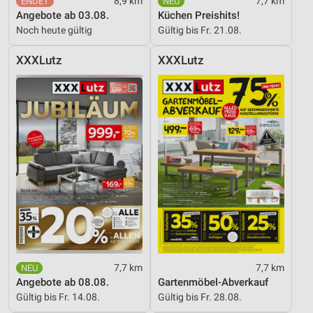
8,9 km
7,7 km
Messung der Performance von Inhalten
Angebote ab 03.08.
Küchen Preishits!
Noch heute gültig
Gültig bis Fr. 21.08.
Analyse von Zielgruppen durch Statistiken oder
Kombinationen von Daten aus verschiedenen
Quellen
XXXLutz
XXXLutz
Entwicklung und Verbesserung der Angebote
Verwendung reduzierter Daten zur Auswahl von
Inhalten
IAB-Besonderheiten:
Verwendung genauer Standortdaten
Geräte anhand von aktiv angeforderten
Informationen identifizieren
Nicht-IAB-Verarbeitungszwecke:
Notwendig
7,7 km
7,7 km
Angebote ab 08.08.
Gartenmöbel-Abverkauf
Performance
Gültig bis Fr. 14.08.
Gültig bis Fr. 28.08.
Funktional