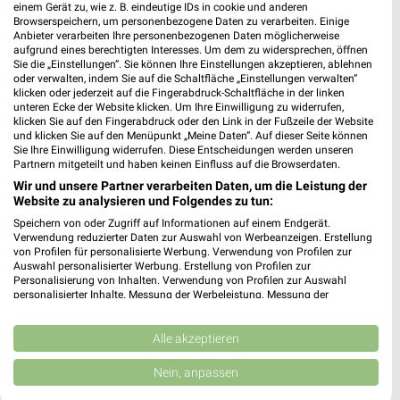
POCO Katalog und Prospekte für Halstenbek
einem Gerät zu, wie z. B. eindeutige IDs in cookie und anderen
Browserspeichern, um personenbezogene Daten zu verarbeiten. Einige
Anbieter verarbeiten Ihre personenbezogenen Daten möglicherweise
aufgrund eines berechtigten Interesses. Um dem zu widersprechen, öffnen
Sie die „Einstellungen“. Sie können Ihre Einstellungen akzeptieren, ablehnen
oder verwalten, indem Sie auf die Schaltfläche „Einstellungen verwalten“
klicken oder jederzeit auf die Fingerabdruck-Schaltfläche in der linken
Pohl-Boskamp Filialen & Öffnungszeiten für
unteren Ecke der Website klicken. Um Ihre Einwilligung zu widerrufen,
Hohenlockstedt
klicken Sie auf den Fingerabdruck oder den Link in der Fußzeile der Website
und klicken Sie auf den Menüpunkt „Meine Daten“. Auf dieser Seite können
Sie Ihre Einwilligung widerrufen. Diese Entscheidungen werden unseren
Partnern mitgeteilt und haben keinen Einfluss auf die Browserdaten.
Wir und unsere Partner verarbeiten Daten, um die Leistung der
POLO Prospekte und Angebote für Hamburg
Website zu analysieren und Folgendes zu tun:
Speichern von oder Zugriff auf Informationen auf einem Endgerät.
Verwendung reduzierter Daten zur Auswahl von Werbeanzeigen. Erstellung
von Profilen für personalisierte Werbung. Verwendung von Profilen zur
Auswahl personalisierter Werbung. Erstellung von Profilen zur
Polster-Manufaktur Silk Filialen &
Personalisierung von Inhalten. Verwendung von Profilen zur Auswahl
personalisierter Inhalte. Messung der Werbeleistung. Messung der
Öffnungszeiten für Neu Wulmstorf
Performance von Inhalten. Analyse von Zielgruppen durch Statistiken oder
Kombinationen von Daten aus verschiedenen Quellen. Entwicklung und
Verbesserung der Angebote. Verwendung reduzierter Daten zur Auswahl
Alle akzeptieren
von Inhalten.
Daten können außerhalb der Europäischen Union weitergegeben und in die
Polster Aktuell Filialen & Öffnungszeiten für
Nein, anpassen
USA gesendet werden.
Lübeck