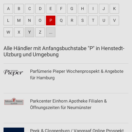
A
B
C
D
E
F
G
H
I
J
K
L
M
N
O
P
Q
R
S
T
U
V
W
X
Y
Z
...
Alle Händler mit Anfangsbuchstabe "P" in Henstedt-
Ulzburg und Umgebung
Parfümerie Pieper Wochenprospekt & Angebote
für Hamburg
Parkcenter Einhorn Apotheke Filialen &
Öffnungszeiten für Neumünster
Peek & Cloppenburg / Vangraaf Online Prospekt