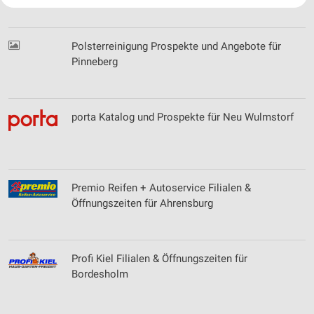
Ihre Einwilligung und die cookie Richtlinie gelten ausschließlich für diese
Website/App.
Partnerliste anzeigen (1 IAB-Anbieter)
Polsterreinigung Prospekte und Angebote für
Wir nutzen Ihre Daten für folgende Zwecke:
Pinneberg
IAB-Verarbeitungszwecke:
Speichern von oder Zugriff auf Informationen
auf einem Endgerät
porta Katalog und Prospekte für Neu Wulmstorf
Verwendung reduzierter Daten zur Auswahl von
Werbeanzeigen
Erstellung von Profilen für personalisierte
Werbung
Premio Reifen + Autoservice Filialen &
Öffnungszeiten für Ahrensburg
Verwendung von Profilen zur Auswahl
personalisierter Werbung
Erstellung von Profilen zur Personalisierung
Profi Kiel Filialen & Öffnungszeiten für
von Inhalten
Bordesholm
Verwendung von Profilen zur Auswahl
personalisierter Inhalte