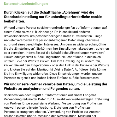
Datenschutzeinstellungen
Mott Optik Filialen & Öffnungszeiten für
Pinneberg
Durch Klicken auf die Schaltfläche „Ablehnen“ wird die
Standardeinstellung nur für unbedingt erforderliche cookie
beibehalten.
Wir und unsere Partner speichern und/oder greifen auf Informationen auf
Mr. Wash Filialen & Öffnungszeiten für Hamburg
einem Gerät zu, wie z. B. eindeutige IDs in cookie und anderen
Browserspeichern, um personenbezogene Daten zu verarbeiten. Einige
Anbieter verarbeiten Ihre personenbezogenen Daten möglicherweise
aufgrund eines berechtigten Interesses. Um dem zu widersprechen, öffnen
Sie die „Einstellungen“. Sie können Ihre Einstellungen akzeptieren, ablehnen
oder verwalten, indem Sie auf die Schaltfläche „Einstellungen verwalten“
klicken oder jederzeit auf die Fingerabdruck-Schaltfläche in der linken
Mäc-Geiz Prospekte mit Top Angeboten für
unteren Ecke der Website klicken. Um Ihre Einwilligung zu widerrufen,
Hamburg
klicken Sie auf den Fingerabdruck oder den Link in der Fußzeile der Website
und klicken Sie auf den Menüpunkt „Meine Daten“. Auf dieser Seite können
Sie Ihre Einwilligung widerrufen. Diese Entscheidungen werden unseren
Partnern mitgeteilt und haben keinen Einfluss auf die Browserdaten.
Wir und unsere Partner verarbeiten Daten, um die Leistung der
Möbel Bergemann Filialen & Öffnungszeiten für
Website zu analysieren und Folgendes zu tun:
Rendsburg
Speichern von oder Zugriff auf Informationen auf einem Endgerät.
Verwendung reduzierter Daten zur Auswahl von Werbeanzeigen. Erstellung
von Profilen für personalisierte Werbung. Verwendung von Profilen zur
Auswahl personalisierter Werbung. Erstellung von Profilen zur
Möbel Boss Katalog und Prospekte für Wismar
Personalisierung von Inhalten. Verwendung von Profilen zur Auswahl
personalisierter Inhalte. Messung der Werbeleistung. Messung der