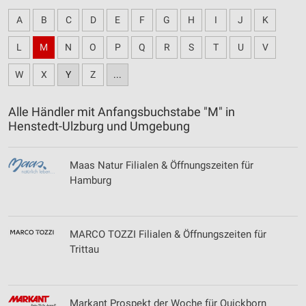
A
B
C
D
E
F
G
H
I
J
K
L
M
N
O
P
Q
R
S
T
U
V
W
X
Y
Z
...
Alle Händler mit Anfangsbuchstabe "M" in
Henstedt-Ulzburg und Umgebung
Maas Natur Filialen & Öffnungszeiten für
Hamburg
MARCO TOZZI Filialen & Öffnungszeiten für
Trittau
Markant Prospekt der Woche für Quickborn