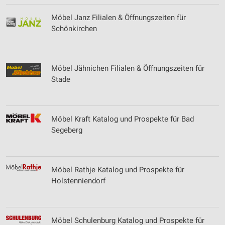
Erstellung von Profilen zur Personalisierung
Möbel Janz Filialen & Öffnungszeiten für
von Inhalten
Schönkirchen
Verwendung von Profilen zur Auswahl
personalisierter Inhalte
Möbel Jähnichen Filialen & Öffnungszeiten für
Messung der Werbeleistung
Stade
Messung der Performance von Inhalten
Analyse von Zielgruppen durch Statistiken oder
Kombinationen von Daten aus verschiedenen
Möbel Kraft Katalog und Prospekte für Bad
Quellen
Segeberg
Entwicklung und Verbesserung der Angebote
Verwendung reduzierter Daten zur Auswahl von
Möbel Rathje Katalog und Prospekte für
Inhalten
Holstenniendorf
IAB-Besonderheiten:
Verwendung genauer Standortdaten
Möbel Schulenburg Katalog und Prospekte für