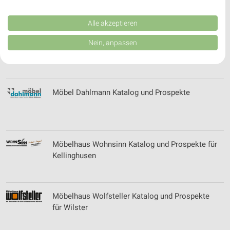
Performance von Inhalten. Analyse von Zielgruppen durch Statistiken oder
Kombinationen von Daten aus verschiedenen Quellen. Entwicklung und
Verbesserung der Angebote. Verwendung reduzierter Daten zur Auswahl
Alle akzeptieren
von Inhalten.
Daten können außerhalb der Europäischen Union weitergegeben und in die
Möbel Brügge Katalog und Prospekte für
Nein, anpassen
USA gesendet werden.
Neumünster
Ihre Einwilligung und die cookie Richtlinie gelten ausschließlich für diese
Website/App.
Partnerliste anzeigen (1 IAB-Anbieter)
Möbel Dahlmann Katalog und Prospekte
Wir nutzen Ihre Daten für folgende Zwecke:
IAB-Verarbeitungszwecke:
Speichern von oder Zugriff auf Informationen
auf einem Endgerät
Möbelhaus Wohnsinn Katalog und Prospekte für
Verwendung reduzierter Daten zur Auswahl von
Kellinghusen
Werbeanzeigen
Erstellung von Profilen für personalisierte
Werbung
Möbelhaus Wolfsteller Katalog und Prospekte
für Wilster
Verwendung von Profilen zur Auswahl
personalisierter Werbung