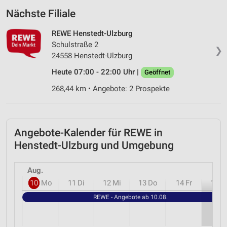
Nächste Filiale
REWE Henstedt-Ulzburg
Schulstraße 2
❯
24558 Henstedt-Ulzburg
Heute 07:00 - 22:00 Uhr |
Geöffnet
268,44 km • Angebote: 2 Prospekte
Angebote-Kalender für REWE in
Henstedt-Ulzburg und Umgebung
Aug.
10
Mo
11
Di
12
Mi
13
Do
14
Fr
15
S
REWE - Angebote ab 10.08.