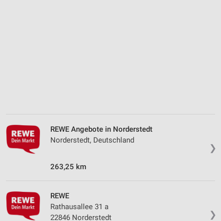
Analyse von Zielgruppen durch Statistiken oder
Kombinationen von Daten aus verschiedenen
Quellen
Entwicklung und Verbesserung der Angebote
Verwendung reduzierter Daten zur Auswahl von
Inhalten
IAB-Besonderheiten:
Verwendung genauer Standortdaten
REWE Angebote in Norderstedt
Geräte anhand von aktiv angeforderten
Norderstedt, Deutschland
Informationen identifizieren
❯
Nicht-IAB-Verarbeitungszwecke:
263,25 km
Notwendig
Performance
REWE
Rathausallee 31 a
❯
Funktional
22846 Norderstedt