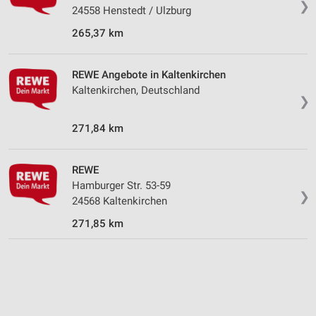
❯
24558 Henstedt / Ulzburg
IAB-Verarbeitungszwecke:
265,37 km
Speichern von oder Zugriff auf Informationen
auf einem Endgerät
REWE Angebote in Kaltenkirchen
Verwendung reduzierter Daten zur Auswahl von
Werbeanzeigen
Kaltenkirchen, Deutschland
❯
Erstellung von Profilen für personalisierte
271,84 km
Werbung
Verwendung von Profilen zur Auswahl
REWE
personalisierter Werbung
Hamburger Str. 53-59
❯
Erstellung von Profilen zur Personalisierung
24568 Kaltenkirchen
von Inhalten
271,85 km
Verwendung von Profilen zur Auswahl
personalisierter Inhalte
Messung der Werbeleistung
Messung der Performance von Inhalten