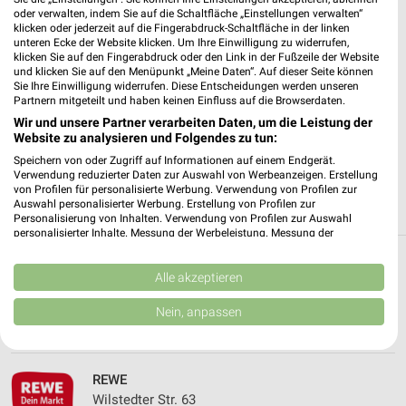
oder verwalten, indem Sie auf die Schaltfläche „Einstellungen verwalten“
klicken oder jederzeit auf die Fingerabdruck-Schaltfläche in der linken
✔
Standortgenaue Angebote
unteren Ecke der Website klicken. Um Ihre Einwilligung zu widerrufen,
✔
Folge deinem Lieblingshändler
klicken Sie auf den Fingerabdruck oder den Link in der Fußzeile der Website
und klicken Sie auf den Menüpunkt „Meine Daten“. Auf dieser Seite können
✔
Push-Benachrichtigungen bei neuen Prospekten
Sie Ihre Einwilligung widerrufen. Diese Entscheidungen werden unseren
✔
Einkaufsliste - Einkauf stressfrei planen
Partnern mitgeteilt und haben keinen Einfluss auf die Browserdaten.
Wir und unsere Partner verarbeiten Daten, um die Leistung der
Website zu analysieren und Folgendes zu tun:
JETZT LADEN UND SPAREN!
Speichern von oder Zugriff auf Informationen auf einem Endgerät.
Verwendung reduzierter Daten zur Auswahl von Werbeanzeigen. Erstellung
von Profilen für personalisierte Werbung. Verwendung von Profilen zur
Auswahl personalisierter Werbung. Erstellung von Profilen zur
Personalisierung von Inhalten. Verwendung von Profilen zur Auswahl
personalisierter Inhalte. Messung der Werbeleistung. Messung der
Performance von Inhalten. Analyse von Zielgruppen durch Statistiken oder
Kombinationen von Daten aus verschiedenen Quellen. Entwicklung und
Weitere REWE Geschäfte mit Angeboten in
Verbesserung der Angebote. Verwendung reduzierter Daten zur Auswahl
Alle akzeptieren
von Inhalten.
und um Henstedt-Ulzburg
Daten können außerhalb der Europäischen Union weitergegeben und in die
Nein, anpassen
USA gesendet werden.
5 Geschäfte und Orte
Ihre Einwilligung und die cookie Richtlinie gelten ausschließlich für diese
Website/App.
Partnerliste anzeigen (1 IAB-Anbieter)
REWE
Wilstedter Str. 63
Wir nutzen Ihre Daten für folgende Zwecke: