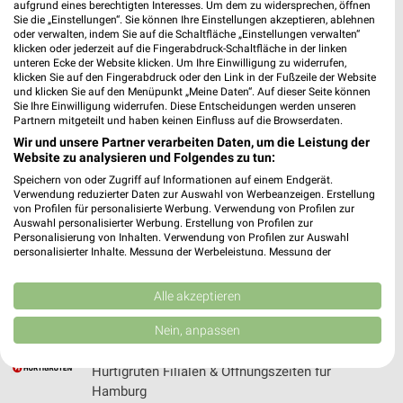
aufgrund eines berechtigten Interesses. Um dem zu widersprechen, öffnen
Holz Junge Prospekte & Angebote für Elmshorn
Sie die „Einstellungen“. Sie können Ihre Einstellungen akzeptieren, ablehnen
oder verwalten, indem Sie auf die Schaltfläche „Einstellungen verwalten“
klicken oder jederzeit auf die Fingerabdruck-Schaltfläche in der linken
unteren Ecke der Website klicken. Um Ihre Einwilligung zu widerrufen,
klicken Sie auf den Fingerabdruck oder den Link in der Fußzeile der Website
und klicken Sie auf den Menüpunkt „Meine Daten“. Auf dieser Seite können
HolzLand Prospekte & Angebote für Neumünster
Sie Ihre Einwilligung widerrufen. Diese Entscheidungen werden unseren
Partnern mitgeteilt und haben keinen Einfluss auf die Browserdaten.
Wir und unsere Partner verarbeiten Daten, um die Leistung der
Website zu analysieren und Folgendes zu tun:
Speichern von oder Zugriff auf Informationen auf einem Endgerät.
HORNBACH Prospekte & Angebote für Hamburg
Verwendung reduzierter Daten zur Auswahl von Werbeanzeigen. Erstellung
von Profilen für personalisierte Werbung. Verwendung von Profilen zur
Auswahl personalisierter Werbung. Erstellung von Profilen zur
Personalisierung von Inhalten. Verwendung von Profilen zur Auswahl
personalisierter Inhalte. Messung der Werbeleistung. Messung der
Performance von Inhalten. Analyse von Zielgruppen durch Statistiken oder
Hugo Pfohe Filialen & Öffnungszeiten für
Kombinationen von Daten aus verschiedenen Quellen. Entwicklung und
Verbesserung der Angebote. Verwendung reduzierter Daten zur Auswahl
Alle akzeptieren
Norderstedt
von Inhalten.
Daten können außerhalb der Europäischen Union weitergegeben und in die
Nein, anpassen
USA gesendet werden.
Ihre Einwilligung und die cookie Richtlinie gelten ausschließlich für diese
Hurtigruten Filialen & Öffnungszeiten für
Website/App.
Hamburg
Partnerliste anzeigen (1 IAB-Anbieter)