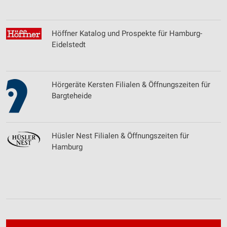
Wir nutzen Ihre Daten für folgende Zwecke:
IAB-Verarbeitungszwecke:
Höffner Katalog und Prospekte für Hamburg-
Speichern von oder Zugriff auf Informationen
Eidelstedt
auf einem Endgerät
Verwendung reduzierter Daten zur Auswahl von
Werbeanzeigen
Hörgeräte Kersten Filialen & Öffnungszeiten für
Bargteheide
Erstellung von Profilen für personalisierte
Werbung
Verwendung von Profilen zur Auswahl
personalisierter Werbung
Hüsler Nest Filialen & Öffnungszeiten für
Hamburg
Erstellung von Profilen zur Personalisierung
von Inhalten
Verwendung von Profilen zur Auswahl
personalisierter Inhalte
Messung der Werbeleistung