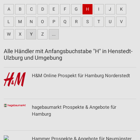
A
B
C
D
E
F
G
H
I
J
K
L
M
N
O
P
Q
R
S
T
U
V
W
X
Y
Z
...
Alle Händler mit Anfangsbuchstabe "H" in Henstedt-
Ulzburg und Umgebung
H&M Online Prospekt für Hamburg Norderstedt
hagebaumarkt Prospekte & Angebote für
Hamburg
Hammer Prospekte & Angebote für Neumünster