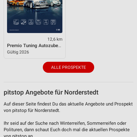
Erstellung von Profilen für personalisierte
Werbung
Verwendung von Profilen zur Auswahl
personalisierter Werbung
12,6 km
Erstellung von Profilen zur Personalisierung
Premio Tuning Autozubehörkatalog 2026
von Inhalten
Gültig 2026
Verwendung von Profilen zur Auswahl
personalisierter Inhalte
ALLE PROSPEKTE
Messung der Werbeleistung
pitstop Angebote für Norderstedt
Messung der Performance von Inhalten
Auf dieser Seite findest Du das aktuelle Angebote und Prospekt
Analyse von Zielgruppen durch Statistiken oder
Kombinationen von Daten aus verschiedenen
von pitstop für Norderstedt.
Quellen
Ihr seid auf der Suche nach Winterreifen, Sommerreifen oder
Entwicklung und Verbesserung der Angebote
Polituren, dann schaut Euch doch mal die aktuellen Prospekte
von pitstop an.