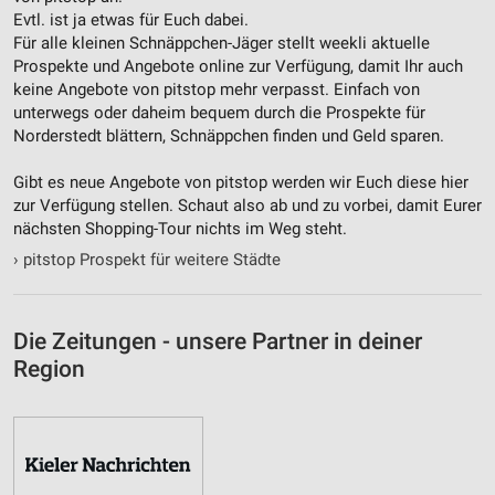
Verwendung reduzierter Daten zur Auswahl von
Evtl. ist ja etwas für Euch dabei.
Inhalten
Für alle kleinen Schnäppchen-Jäger stellt weekli aktuelle
Prospekte und Angebote online zur Verfügung, damit Ihr auch
IAB-Besonderheiten:
keine Angebote von pitstop mehr verpasst. Einfach von
Verwendung genauer Standortdaten
unterwegs oder daheim bequem durch die Prospekte für
Norderstedt blättern, Schnäppchen finden und Geld sparen.
Geräte anhand von aktiv angeforderten
Informationen identifizieren
Gibt es neue Angebote von pitstop werden wir Euch diese hier
Nicht-IAB-Verarbeitungszwecke:
zur Verfügung stellen. Schaut also ab und zu vorbei, damit Eurer
nächsten Shopping-Tour nichts im Weg steht.
Notwendig
›
pitstop Prospekt für weitere Städte
Performance
Funktional
Die Zeitungen - unsere Partner in deiner
Region
Werbung