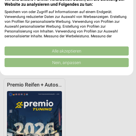
Website zu analysieren und Folgendes zu tun:
pitstop Hamburg
Speichern von oder Zugriff auf Informationen auf einem Endgerät.
Verwendung reduzierter Daten zur Auswahl von Werbeanzeigen. Erstellung
Rahlstedter Str. 1- 3
❯
von Profilen für personalisierte Werbung. Verwendung von Profilen zur
22149 Hamburg
Auswahl personalisierter Werbung. Erstellung von Profilen zur
Personalisierung von Inhalten. Verwendung von Profilen zur Auswahl
248,76 km
personalisierter Inhalte. Messung der Werbeleistung. Messung der
Performance von Inhalten. Analyse von Zielgruppen durch Statistiken oder
Kombinationen von Daten aus verschiedenen Quellen. Entwicklung und
Verbesserung der Angebote. Verwendung reduzierter Daten zur Auswahl
Alle akzeptieren
Auto & Motorrad Angebote für Norderstedt
von Inhalten.
und Umgebung
Daten können außerhalb der Europäischen Union weitergegeben und in die
Nein, anpassen
USA gesendet werden.
1 Prospekt
Ihre Einwilligung und die cookie Richtlinie gelten ausschließlich für diese
Website/App.
Premio Reifen + Autoservice
Partnerliste anzeigen (1 IAB-Anbieter)
Wir nutzen Ihre Daten für folgende Zwecke:
IAB-Verarbeitungszwecke:
Speichern von oder Zugriff auf Informationen
auf einem Endgerät
Verwendung reduzierter Daten zur Auswahl von
Werbeanzeigen