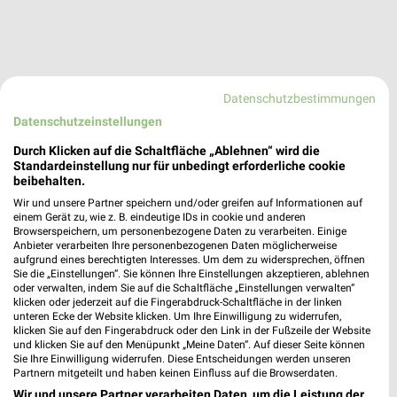
Datenschutzbestimmungen
Datenschutzeinstellungen
Durch Klicken auf die Schaltfläche „Ablehnen“ wird die
Standardeinstellung nur für unbedingt erforderliche cookie
beibehalten.
Wir und unsere Partner speichern und/oder greifen auf Informationen auf
einem Gerät zu, wie z. B. eindeutige IDs in cookie und anderen
Browserspeichern, um personenbezogene Daten zu verarbeiten. Einige
Anbieter verarbeiten Ihre personenbezogenen Daten möglicherweise
aufgrund eines berechtigten Interesses. Um dem zu widersprechen, öffnen
Sie die „Einstellungen“. Sie können Ihre Einstellungen akzeptieren, ablehnen
oder verwalten, indem Sie auf die Schaltfläche „Einstellungen verwalten“
klicken oder jederzeit auf die Fingerabdruck-Schaltfläche in der linken
pitstop Hamburg
unteren Ecke der Website klicken. Um Ihre Einwilligung zu widerrufen,
Oberaltenallee 76
klicken Sie auf den Fingerabdruck oder den Link in der Fußzeile der Website
❯
und klicken Sie auf den Menüpunkt „Meine Daten“. Auf dieser Seite können
22081 Hamburg
Sie Ihre Einwilligung widerrufen. Diese Entscheidungen werden unseren
Partnern mitgeteilt und haben keinen Einfluss auf die Browserdaten.
253,93 km
Wir und unsere Partner verarbeiten Daten, um die Leistung der