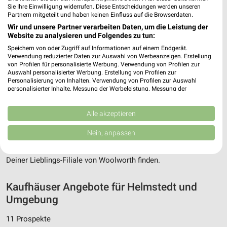
Sie Ihre Einwilligung widerrufen. Diese Entscheidungen werden unseren
Partnern mitgeteilt und haben keinen Einfluss auf die Browserdaten.
Wir und unsere Partner verarbeiten Daten, um die Leistung der
Website zu analysieren und Folgendes zu tun:
Speichern von oder Zugriff auf Informationen auf einem Endgerät.
Verwendung reduzierter Daten zur Auswahl von Werbeanzeigen. Erstellung
von Profilen für personalisierte Werbung. Verwendung von Profilen zur
Auswahl personalisierter Werbung. Erstellung von Profilen zur
Adresse, Öffnungszeiten und Route für die
Personalisierung von Inhalten. Verwendung von Profilen zur Auswahl
Woolworth Filiale in Helmstedt
personalisierter Inhalte. Messung der Werbeleistung. Messung der
Performance von Inhalten. Analyse von Zielgruppen durch Statistiken oder
Kombinationen von Daten aus verschiedenen Quellen. Entwicklung und
Egal ob Adresse, Öffnungszeiten oder Route, hier findest Du
Verbesserung der Angebote. Verwendung reduzierter Daten zur Auswahl
Alle akzeptieren
alles zur Woolworth Filiale in Helmstedt. Die aktuellsten
von Inhalten.
Angebote kannst Du Dir in den neuesten Prospekten
Daten können außerhalb der Europäischen Union weitergegeben und in die
Nein, anpassen
USA gesendet werden.
anschauen. Wenn Du ein schönes Schnäppchen gefunden hast,
Ihre Einwilligung und die cookie Richtlinie gelten ausschließlich für diese
kannst Du über die Routen-Funktion den schnellsten Weg zu
Website/App.
Deiner Lieblings-Filiale von Woolworth finden.
Partnerliste anzeigen (1 IAB-Anbieter)
Wir nutzen Ihre Daten für folgende Zwecke:
Kaufhäuser Angebote für Helmstedt und
IAB-Verarbeitungszwecke:
Umgebung
Speichern von oder Zugriff auf Informationen
11 Prospekte
auf einem Endgerät