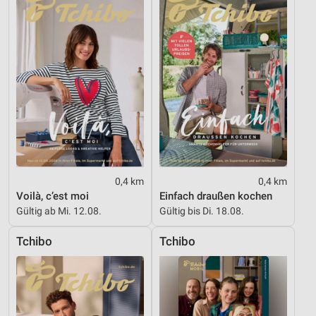
Entwicklung und Verbesserung der Angebote
Verwendung reduzierter Daten zur Auswahl von
Inhalten
IAB-Besonderheiten:
Verwendung genauer Standortdaten
Geräte anhand von aktiv angeforderten
Informationen identifizieren
Nicht-IAB-Verarbeitungszwecke:
0,4 km
0,4 km
Notwendig
Voilà, c’est moi
Einfach draußen kochen
Gültig ab Mi. 12.08.
Gültig bis Di. 18.08.
Performance
Tchibo
Tchibo
Funktional
Werbung