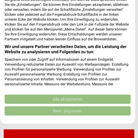
Sie die „Einstellungen“. Sie können Ihre Einstellungen akzeptieren, ablehnen
oder verwalten, indem Sie auf die Schaltfläche „Einstellungen verwalten“
klicken oder jederzeit auf die Fingerabdruck-Schaltfläche in der linken
dm Wochenprospekt & Angebote für Helmstedt
unteren Ecke der Website klicken. Um Ihre Einwilligung zu widerrufen,
klicken Sie auf den Fingerabdruck oder den Link in der Fußzeile der Website
und klicken Sie auf den Menüpunkt „Meine Daten“. Auf dieser Seite können
Sie Ihre Einwilligung widerrufen. Diese Entscheidungen werden unseren
Partnern mitgeteilt und haben keinen Einfluss auf die Browserdaten.
Wir und unsere Partner verarbeiten Daten, um die Leistung der
DocMorris Prospekte und Angebote
Website zu analysieren und Folgendes zu tun:
Speichern von oder Zugriff auf Informationen auf einem Endgerät.
Verwendung reduzierter Daten zur Auswahl von Werbeanzeigen. Erstellung
von Profilen für personalisierte Werbung. Verwendung von Profilen zur
Auswahl personalisierter Werbung. Erstellung von Profilen zur
Douglas Wochenprospekt & Angebote für
Personalisierung von Inhalten. Verwendung von Profilen zur Auswahl
personalisierter Inhalte. Messung der Werbeleistung. Messung der
Wolfsburg
Performance von Inhalten. Analyse von Zielgruppen durch Statistiken oder
Kombinationen von Daten aus verschiedenen Quellen. Entwicklung und
Verbesserung der Angebote. Verwendung reduzierter Daten zur Auswahl
Alle akzeptieren
von Inhalten.
Daten können außerhalb der Europäischen Union weitergegeben und in die
Nein, anpassen
USA gesendet werden.
Ihre Einwilligung und die cookie Richtlinie gelten ausschließlich für diese
Website/App.
Partnerliste anzeigen (1 IAB-Anbieter)