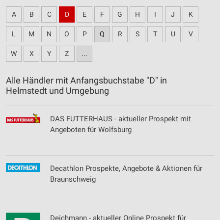
A
B
C
D
E
F
G
H
I
J
K
L
M
N
O
P
Q
R
S
T
U
V
W
X
Y
Z
...
Alle Händler mit Anfangsbuchstabe "D" in
Helmstedt und Umgebung
DAS FUTTERHAUS - aktueller Prospekt mit
Angeboten für Wolfsburg
Decathlon Prospekte, Angebote & Aktionen für
Braunschweig
Deichmann - aktueller Online Prospekt für