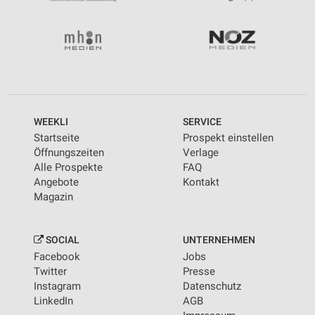
Messung der Performance von Inhalten
Analyse von Zielgruppen durch Statistiken oder
Kombinationen von Daten aus verschiedenen
Quellen
Entwicklung und Verbesserung der Angebote
Verwendung reduzierter Daten zur Auswahl von
WEEKLI
SERVICE
Inhalten
Startseite
Prospekt einstellen
IAB-Besonderheiten:
Öffnungszeiten
Verlage
Alle Prospekte
FAQ
Verwendung genauer Standortdaten
Angebote
Kontakt
Magazin
Geräte anhand von aktiv angeforderten
Informationen identifizieren
Nicht-IAB-Verarbeitungszwecke:
SOCIAL
UNTERNEHMEN
Facebook
Jobs
Notwendig
Twitter
Presse
Instagram
Datenschutz
Performance
LinkedIn
AGB