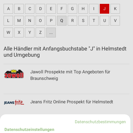
A
B
C
D
E
F
G
H
I
J
K
L
M
N
O
P
Q
R
S
T
U
V
W
X
Y
Z
...
Alle Händler mit Anfangsbuchstabe "J" in Helmstedt
und Umgebung
Jawoll Prospekte mit Top Angeboten für
Braunschweig
Jeans Fritz Online Prospekt für Helmstedt
Datenschutzbestimmungen
Datenschutzeinstellungen
Juwelier Schneider Filialen & Öffnungszeiten für