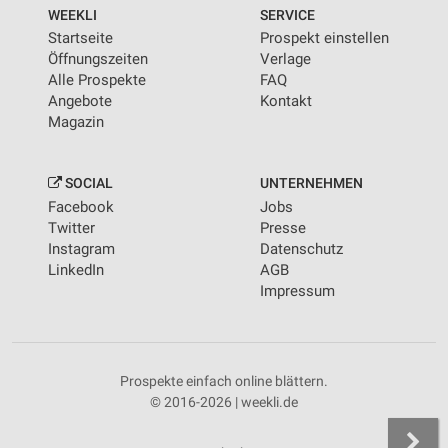
von Inhalten
WEEKLI
SERVICE
Startseite
Prospekt einstellen
Verwendung von Profilen zur Auswahl
Öffnungszeiten
Verlage
personalisierter Inhalte
Alle Prospekte
FAQ
Angebote
Kontakt
Messung der Werbeleistung
Magazin
Messung der Performance von Inhalten
SOCIAL
UNTERNEHMEN
Analyse von Zielgruppen durch Statistiken oder
Facebook
Jobs
Kombinationen von Daten aus verschiedenen
Quellen
Twitter
Presse
Instagram
Datenschutz
Entwicklung und Verbesserung der Angebote
LinkedIn
AGB
Impressum
Verwendung reduzierter Daten zur Auswahl von
Inhalten
IAB-Besonderheiten:
Prospekte einfach online blättern.
Verwendung genauer Standortdaten
© 2016-2026 | weekli.de
Geräte anhand von aktiv angeforderten