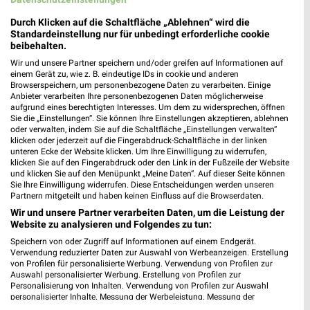
25,49 km
Durch Klicken auf die Schaltfläche „Ablehnen“ wird die
Standardeinstellung nur für unbedingt erforderliche cookie
beibehalten.
Takko Fashion Cremlingen
Wir und unsere Partner speichern und/oder greifen auf Informationen auf
Im Moorbusche 1
einem Gerät zu, wie z. B. eindeutige IDs in cookie und anderen
Browserspeichern, um personenbezogene Daten zu verarbeiten. Einige
38162 Cremlingen
❯
Anbieter verarbeiten Ihre personenbezogenen Daten möglicherweise
aufgrund eines berechtigten Interesses. Um dem zu widersprechen, öffnen
Heute 08:00 - 20:00 Uhr |
Geschlossen
Sie die „Einstellungen“. Sie können Ihre Einstellungen akzeptieren, ablehnen
oder verwalten, indem Sie auf die Schaltfläche „Einstellungen verwalten“
26,74 km
klicken oder jederzeit auf die Fingerabdruck-Schaltfläche in der linken
unteren Ecke der Website klicken. Um Ihre Einwilligung zu widerrufen,
klicken Sie auf den Fingerabdruck oder den Link in der Fußzeile der Website
und klicken Sie auf den Menüpunkt „Meine Daten“. Auf dieser Seite können
Sie Ihre Einwilligung widerrufen. Diese Entscheidungen werden unseren
Partnern mitgeteilt und haben keinen Einfluss auf die Browserdaten.
Wir und unsere Partner verarbeiten Daten, um die Leistung der
Website zu analysieren und Folgendes zu tun:
Speichern von oder Zugriff auf Informationen auf einem Endgerät.
Verwendung reduzierter Daten zur Auswahl von Werbeanzeigen. Erstellung
von Profilen für personalisierte Werbung. Verwendung von Profilen zur
Auswahl personalisierter Werbung. Erstellung von Profilen zur
Personalisierung von Inhalten. Verwendung von Profilen zur Auswahl
personalisierter Inhalte. Messung der Werbeleistung. Messung der
Performance von Inhalten. Analyse von Zielgruppen durch Statistiken oder