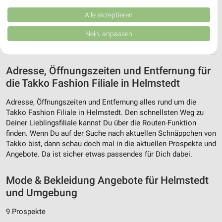
Kombinationen von Daten aus verschiedenen Quellen. Entwicklung und
Verbesserung der Angebote. Verwendung reduzierter Daten zur Auswahl
Alle akzeptieren
von Inhalten.
Daten können außerhalb der Europäischen Union weitergegeben und in die
Nein, anpassen
USA gesendet werden.
Ihre Einwilligung und die cookie Richtlinie gelten ausschließlich für diese
Website/App.
Adresse, Öffnungszeiten und Entfernung für
Partnerliste anzeigen (1 IAB-Anbieter)
die Takko Fashion Filiale in Helmstedt
Wir nutzen Ihre Daten für folgende Zwecke:
IAB-Verarbeitungszwecke:
Adresse, Öffnungszeiten und Entfernung alles rund um die
Speichern von oder Zugriff auf Informationen
Takko Fashion Filiale in Helmstedt. Den schnellsten Weg zu
auf einem Endgerät
Deiner Lieblingsfiliale kannst Du über die Routen-Funktion
finden. Wenn Du auf der Suche nach aktuellen Schnäppchen von
Verwendung reduzierter Daten zur Auswahl von
Takko bist, dann schau doch mal in die aktuellen Prospekte und
Werbeanzeigen
Angebote. Da ist sicher etwas passendes für Dich dabei.
Erstellung von Profilen für personalisierte
Werbung
Mode & Bekleidung Angebote für Helmstedt
und Umgebung
Verwendung von Profilen zur Auswahl
personalisierter Werbung
9 Prospekte