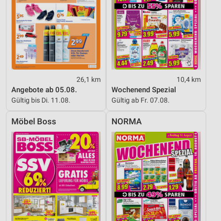
26,1 km
10,4 km
Angebote ab 05.08.
Wochenend Spezial
Gültig bis Di. 11.08.
Gültig ab Fr. 07.08.
Möbel Boss
NORMA