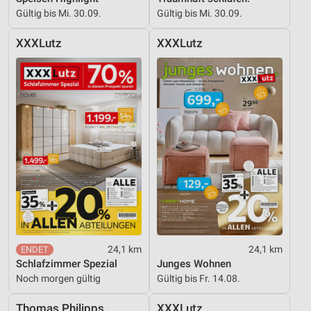
Gültig bis Mi. 30.09.
Gültig bis Mi. 30.09.
Verwendung reduzierter Daten zur Auswahl von
Inhalten
XXXLutz
XXXLutz
IAB-Besonderheiten:
Verwendung genauer Standortdaten
Geräte anhand von aktiv angeforderten
Informationen identifizieren
Nicht-IAB-Verarbeitungszwecke:
Notwendig
Performance
Funktional
24,1 km
24,1 km
Werbung
Schlafzimmer Spezial
Junges Wohnen
Noch morgen gültig
Gültig bis Fr. 14.08.
Thomas Philipps
XXXLutz