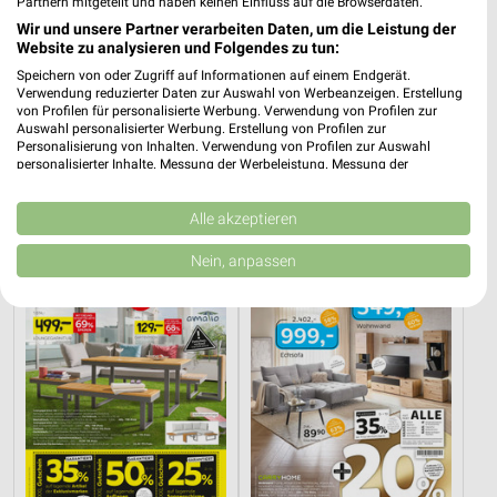
Partnern mitgeteilt und haben keinen Einfluss auf die Browserdaten.
Wir und unsere Partner verarbeiten Daten, um die Leistung der
Website zu analysieren und Folgendes zu tun:
Speichern von oder Zugriff auf Informationen auf einem Endgerät.
Verwendung reduzierter Daten zur Auswahl von Werbeanzeigen. Erstellung
von Profilen für personalisierte Werbung. Verwendung von Profilen zur
40,9 km
24,1 km
Auswahl personalisierter Werbung. Erstellung von Profilen zur
Küchentrends
Wohnideen so individuell wie du!
Personalisierung von Inhalten. Verwendung von Profilen zur Auswahl
personalisierter Inhalte. Messung der Werbeleistung. Messung der
Gültig bis Mi. 30.09.
Gültig bis Fr. 14.08.
Performance von Inhalten. Analyse von Zielgruppen durch Statistiken oder
Kombinationen von Daten aus verschiedenen Quellen. Entwicklung und
XXXLutz
XXXLutz
Verbesserung der Angebote. Verwendung reduzierter Daten zur Auswahl
Alle akzeptieren
von Inhalten.
Daten können außerhalb der Europäischen Union weitergegeben und in die
Nein, anpassen
USA gesendet werden.
Ihre Einwilligung und die cookie Richtlinie gelten ausschließlich für diese
Website/App.
Partnerliste anzeigen (1 IAB-Anbieter)
Wir nutzen Ihre Daten für folgende Zwecke:
IAB-Verarbeitungszwecke:
Speichern von oder Zugriff auf Informationen
auf einem Endgerät
Verwendung reduzierter Daten zur Auswahl von