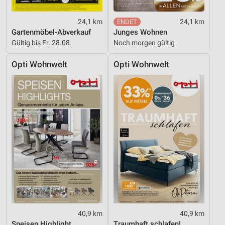
Werbeanzeigen
24,1 km
24,1 km
Erstellung von Profilen für personalisierte
Gartenmöbel-Abverkauf
Junges Wohnen
Werbung
Gültig bis Fr. 28.08.
Noch morgen gültig
Verwendung von Profilen zur Auswahl
Opti Wohnwelt
Opti Wohnwelt
personalisierter Werbung
Erstellung von Profilen zur Personalisierung
von Inhalten
Verwendung von Profilen zur Auswahl
personalisierter Inhalte
Messung der Werbeleistung
Messung der Performance von Inhalten
Analyse von Zielgruppen durch Statistiken oder
Kombinationen von Daten aus verschiedenen
Quellen
40,9 km
40,9 km
Speisen Highlight
Traumhaft schlafen!
Entwicklung und Verbesserung der Angebote