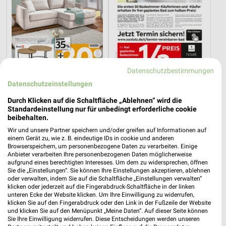
Datenschutzbestimmungen
Datenschutzeinstellungen
24,1 km
24,1 km
Wohnenpreishits
Badezimmer-Testerinnen
Durch Klicken auf die Schaltfläche „Ablehnen“ wird die
Standardeinstellung nur für unbedingt erforderliche cookie
Gültig bis Fr. 14.08.
Noch morgen gültig
beibehalten.
Wir und unsere Partner speichern und/oder greifen auf Informationen auf
Opti Wohnwelt
XXXLutz
einem Gerät zu, wie z. B. eindeutige IDs in cookie und anderen
Browserspeichern, um personenbezogene Daten zu verarbeiten. Einige
Anbieter verarbeiten Ihre personenbezogenen Daten möglicherweise
aufgrund eines berechtigten Interesses. Um dem zu widersprechen, öffnen
Sie die „Einstellungen“. Sie können Ihre Einstellungen akzeptieren, ablehnen
oder verwalten, indem Sie auf die Schaltfläche „Einstellungen verwalten“
klicken oder jederzeit auf die Fingerabdruck-Schaltfläche in der linken
unteren Ecke der Website klicken. Um Ihre Einwilligung zu widerrufen,
klicken Sie auf den Fingerabdruck oder den Link in der Fußzeile der Website
und klicken Sie auf den Menüpunkt „Meine Daten“. Auf dieser Seite können
Sie Ihre Einwilligung widerrufen. Diese Entscheidungen werden unseren