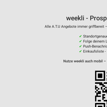
weekli - Pros
Alle A.T.U Angebote immer griffbereit 
✔
Standortgenau
✔
Folge deinem L
✔
Push-Benachric
✔
Einkaufsliste -
Nutze weekli auch mobil –