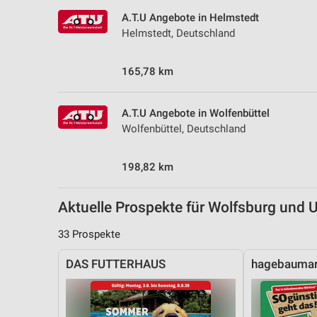
Messung der Performance von Inhalten
A.T.U Angebote in Helmstedt
Helmstedt, Deutschland
Analyse von Zielgruppen durch Statistiken oder Kombinationen 
Quellen
165,78 km
Entwicklung und Verbesserung der Angebote
Verwendung reduzierter Daten zur Auswahl von Inhalten
A.T.U Angebote in Wolfenbüttel
Wolfenbüttel, Deutschland
IAB-Besonderheiten:
Verwendung genauer Standortdaten
198,82 km
Geräte anhand von aktiv angeforderten Informationen identifizie
Aktuelle Prospekte für Wolfsburg und
Nicht-IAB-Verarbeitungszwecke:
Notwendig
33 Prospekte
Performance
DAS FUTTERHAUS
hagebaumar
Funktional
Werbung