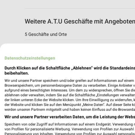
Weitere A.T.U Geschäfte mit Angebote
5 Geschäfte und Orte
A.T.U Angebote in Gifhorn
Gifhorn, Deutschland
Datenschutzeinstellungen
Durch Klicken auf die Schaltfläche „Ablehnen“ wird die Standardeins
194,09 km
beibehalten.
Wir und unsere Partner speichern und/oder greifen auf Informationen auf einem G
Browserspeichern, um personenbezogene Daten zu verarbeiten. Einige Anbieter 
A.T.U Angebote in Braunschweig
aufgrund eines berechtigten Interesses. Um dem zu widersprechen, öffnen Sie die 
ablehnen oder verwalten, indem Sie auf die Schaltfläche „Einstellungen verwalten“
Braunschweig, Deutschland
der linken unteren Ecke der Website klicken. Um Ihre Einwilligung zu widerrufen, 
der Website und klicken Sie auf den Menüpunkt „Meine Daten“. Auf dieser Seite k
werden unseren Partnern mitgeteilt und haben keinen Einfluss auf die Browserda
195,43 km
Wir und unsere Partner verarbeiten Daten, um die Leistung der Webs
Speichern von oder Zugriff auf Informationen auf einem Endgerät. Verwendung 
von Profilen für personalisierte Werbung. Verwendung von Profilen zur Auswahl p
A.T.U Braunschweig - Lehndorf
Personalisierung von Inhalten. Verwendung von Profilen zur Auswahl personalis