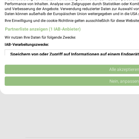
Hildesheimer Straße 27 d
Performance von Inhalten. Analyse von Zielgruppen durch Statistiken oder Kom
38114 Braunschweig
und Verbesserung der Angebote. Verwendung reduzierter Daten zur Auswahl von
Daten können außerhalb der Europäischen Union weitergegeben und in die USA 
199,27 km
Ihre Einwilligung und die cookie Richtlinie gelten ausschließlich für diese Websit
Partnerliste anzeigen (1 IAB-Anbieter)
Wir nutzen Ihre Daten für folgende Zwecke:
IAB-Verarbeitungszwecke:
Speichern von oder Zugriff auf Informationen auf einem Endgerät
Verwendung reduzierter Daten zur Auswahl von Werbeanzeigen
Alle akzeptiere
Erstellung von Profilen für personalisierte Werbung
Nein, anpassen
Verwendung von Profilen zur Auswahl personalisierter Werbung
Erstellung von Profilen zur Personalisierung von Inhalten
Verwendung von Profilen zur Auswahl personalisierter Inhalte
Messung der Werbeleistung