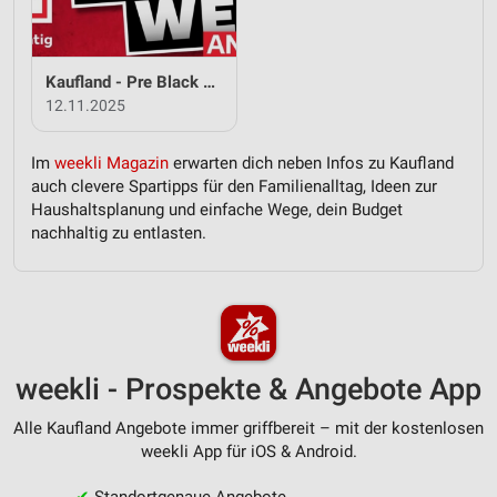
Werbung
Verwendung von Profilen zur Auswahl
personalisierter Werbung
Kaufland - Pre Black Week Angebote
12.11.2025
Erstellung von Profilen zur Personalisierung
von Inhalten
Im
weekli Magazin
erwarten dich neben Infos zu Kaufland
Verwendung von Profilen zur Auswahl
auch clevere Spartipps für den Familienalltag, Ideen zur
personalisierter Inhalte
Haushaltsplanung und einfache Wege, dein Budget
nachhaltig zu entlasten.
Messung der Werbeleistung
Messung der Performance von Inhalten
Analyse von Zielgruppen durch Statistiken oder
Kombinationen von Daten aus verschiedenen
Quellen
weekli - Prospekte & Angebote App
Entwicklung und Verbesserung der Angebote
Alle Kaufland Angebote immer griffbereit – mit der kostenlosen
weekli App für iOS & Android.
Verwendung reduzierter Daten zur Auswahl von
Inhalten
✔
Standortgenaue Angebote