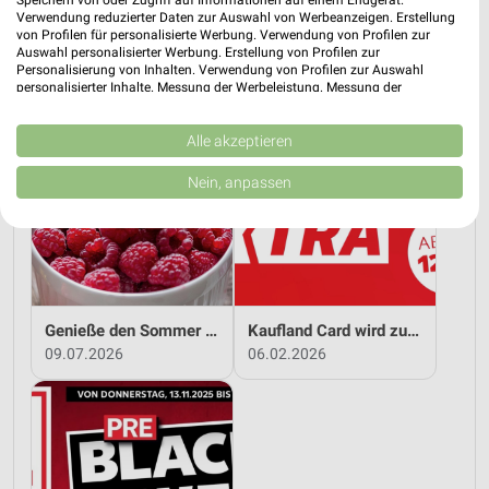
Verwendung reduzierter Daten zur Auswahl von Werbeanzeigen. Erstellung
MEHR PROSPEKTE
von Profilen für personalisierte Werbung. Verwendung von Profilen zur
Auswahl personalisierter Werbung. Erstellung von Profilen zur
Personalisierung von Inhalten. Verwendung von Profilen zur Auswahl
personalisierter Inhalte. Messung der Werbeleistung. Messung der
Performance von Inhalten. Analyse von Zielgruppen durch Statistiken oder
weekli Magazin
Kombinationen von Daten aus verschiedenen Quellen. Entwicklung und
Verbesserung der Angebote. Verwendung reduzierter Daten zur Auswahl
Alle akzeptieren
von Inhalten.
Daten können außerhalb der Europäischen Union weitergegeben und in die
Nein, anpassen
USA gesendet werden.
Ihre Einwilligung und die cookie Richtlinie gelten ausschließlich für diese
Website/App.
Partnerliste anzeigen (1 IAB-Anbieter)
Wir nutzen Ihre Daten für folgende Zwecke:
IAB-Verarbeitungszwecke:
Genieße den Sommer mit Kaufland!
Kaufland Card wird zu Kaufland Card XTRA!
Speichern von oder Zugriff auf Informationen
09.07.2026
06.02.2026
auf einem Endgerät
Verwendung reduzierter Daten zur Auswahl von
Werbeanzeigen
Erstellung von Profilen für personalisierte