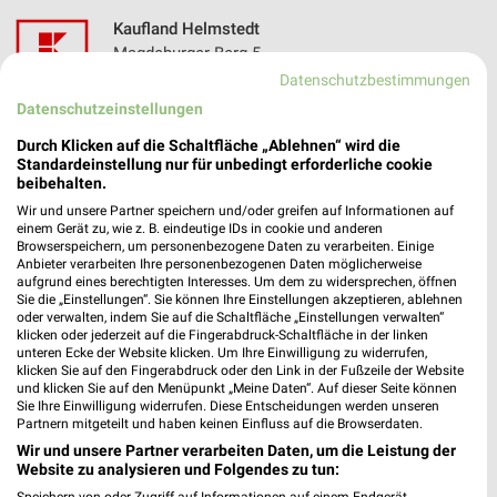
Kaufland Helmstedt
Magdeburger Berg 5
❯
38350 Helmstedt
Datenschutzbestimmungen
Datenschutzeinstellungen
Heute 07:00 - 20:00 Uhr |
Geschlossen
Durch Klicken auf die Schaltfläche „Ablehnen“ wird die
164,76 km • Angebote: 4 Prospekte
Standardeinstellung nur für unbedingt erforderliche cookie
beibehalten.
Wir und unsere Partner speichern und/oder greifen auf Informationen auf
einem Gerät zu, wie z. B. eindeutige IDs in cookie und anderen
Angebote-Kalender für Kaufland in
Browserspeichern, um personenbezogene Daten zu verarbeiten. Einige
Anbieter verarbeiten Ihre personenbezogenen Daten möglicherweise
Helmstedt und Umgebung
aufgrund eines berechtigten Interesses. Um dem zu widersprechen, öffnen
Sie die „Einstellungen“. Sie können Ihre Einstellungen akzeptieren, ablehnen
oder verwalten, indem Sie auf die Schaltfläche „Einstellungen verwalten“
Aug.
klicken oder jederzeit auf die Fingerabdruck-Schaltfläche in der linken
unteren Ecke der Website klicken. Um Ihre Einwilligung zu widerrufen,
10
Mo
11
Di
12
Mi
13
Do
14
Fr
15
S
klicken Sie auf den Fingerabdruck oder den Link in der Fußzeile der Website
Kaufland - Mo-Mi Angebote ab 10.08.
und klicken Sie auf den Menüpunkt „Meine Daten“. Auf dieser Seite können
Sie Ihre Einwilligung widerrufen. Diese Entscheidungen werden unseren
Kaufland - Angebote ab 06.08.
Partnern mitgeteilt und haben keinen Einfluss auf die Browserdaten.
Wir und unsere Partner verarbeiten Daten, um die Leistung der
Website zu analysieren und Folgendes zu tun:
Speichern von oder Zugriff auf Informationen auf einem Endgerät.