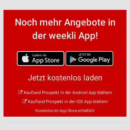
Noch mehr Angebote in
der weekli App!
Jetzt kostenlos laden
Kaufland Prospekt in der Android App blättern
Kaufland Prospekt in der iOS App blättern
Kostenlos im App Store erhältlich