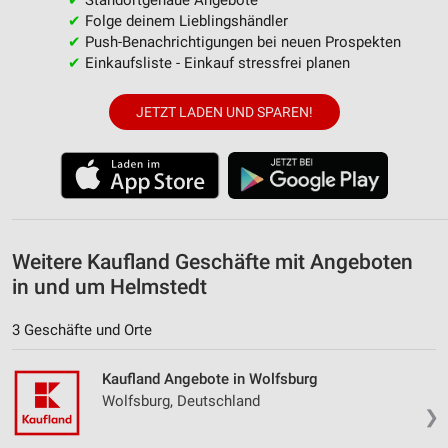
✔
Folge deinem Lieblingshändler
IAB-Besonderheiten:
✔
Push-Benachrichtigungen bei neuen Prospekten
Verwendung genauer Standortdaten
✔
Einkaufsliste - Einkauf stressfrei planen
Geräte anhand von aktiv angeforderten
Informationen identifizieren
JETZT LADEN UND SPAREN!
Nicht-IAB-Verarbeitungszwecke:
Notwendig
Performance
Funktional
Weitere Kaufland Geschäfte mit Angeboten
in und um Helmstedt
Werbung
3 Geschäfte und Orte
Kaufland Angebote in Wolfsburg
Wolfsburg, Deutschland
❯