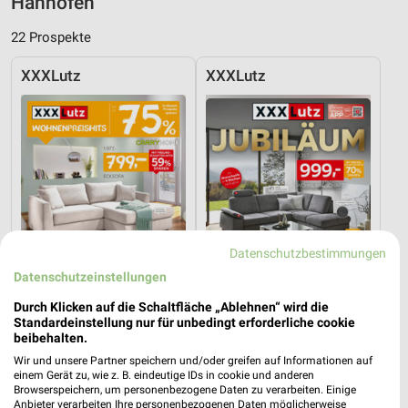
Hanhofen
22 Prospekte
XXXLutz
XXXLutz
Datenschutzbestimmungen
Datenschutzeinstellungen
Durch Klicken auf die Schaltfläche „Ablehnen“ wird die
Standardeinstellung nur für unbedingt erforderliche cookie
beibehalten.
24,6 km
24,6 km
Wir und unsere Partner speichern und/oder greifen auf Informationen auf
Wohnenpreishits
Angebote ab 08.08.
einem Gerät zu, wie z. B. eindeutige IDs in cookie und anderen
Gültig bis Fr. 14.08.
Gültig bis Fr. 14.08.
Browserspeichern, um personenbezogene Daten zu verarbeiten. Einige
Anbieter verarbeiten Ihre personenbezogenen Daten möglicherweise