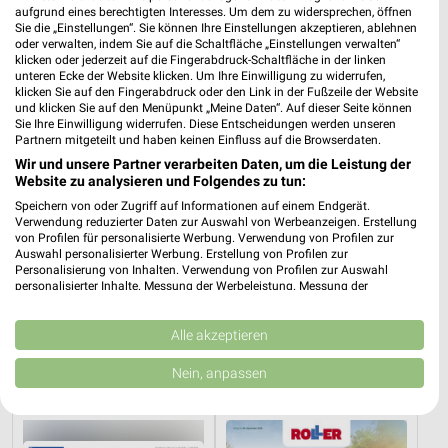
aufgrund eines berechtigten Interesses. Um dem zu widersprechen, öffnen
XXXLutz
JYSK
Sie die „Einstellungen“. Sie können Ihre Einstellungen akzeptieren, ablehnen
oder verwalten, indem Sie auf die Schaltfläche „Einstellungen verwalten“
klicken oder jederzeit auf die Fingerabdruck-Schaltfläche in der linken
unteren Ecke der Website klicken. Um Ihre Einwilligung zu widerrufen,
klicken Sie auf den Fingerabdruck oder den Link in der Fußzeile der Website
und klicken Sie auf den Menüpunkt „Meine Daten“. Auf dieser Seite können
Sie Ihre Einwilligung widerrufen. Diese Entscheidungen werden unseren
Partnern mitgeteilt und haben keinen Einfluss auf die Browserdaten.
Wir und unsere Partner verarbeiten Daten, um die Leistung der
Website zu analysieren und Folgendes zu tun:
Speichern von oder Zugriff auf Informationen auf einem Endgerät.
Verwendung reduzierter Daten zur Auswahl von Werbeanzeigen. Erstellung
von Profilen für personalisierte Werbung. Verwendung von Profilen zur
Auswahl personalisierter Werbung. Erstellung von Profilen zur
Personalisierung von Inhalten. Verwendung von Profilen zur Auswahl
personalisierter Inhalte. Messung der Werbeleistung. Messung der
Performance von Inhalten. Analyse von Zielgruppen durch Statistiken oder
24,6 km
7,1 km
Kombinationen von Daten aus verschiedenen Quellen. Entwicklung und
Angebote ab 08.08.
Spare bis zu 70%
Verbesserung der Angebote. Verwendung reduzierter Daten zur Auswahl
Alle akzeptieren
von Inhalten.
Gültig bis Fr. 14.08.
Gültig bis Sa. 15.08.
Daten können außerhalb der Europäischen Union weitergegeben und in die
Nein, anpassen
USA gesendet werden.
JYSK
ROLLER
Ihre Einwilligung und die cookie Richtlinie gelten ausschließlich für diese
Website/App.
Partnerliste anzeigen (1 IAB-Anbieter)