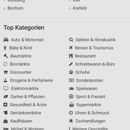
›
Duisburg
›
Kiel
›
Bochum
›
Krefeld
Top Kategorien
Auto & Motorrad
Optiker & Hörakustik
Baby & Kind
Reisen & Tourismus
Baumärkte
Restaurant
Biomärkte
Schreibwaren & Büro
Discounter
Schuhe
Drogerie & Parfümerie
Sonderposten
Elektromärkte
Spielwaren
Garten & Pflanzen
Sport & Freizeit
Gesundheit & Ärzte
Supermärkte
Getränkemärkte
Uhren & Schmuck
Kaufhäuser
Zoohandlungen
Möbel & Wohnen
Weitere Geschäfte