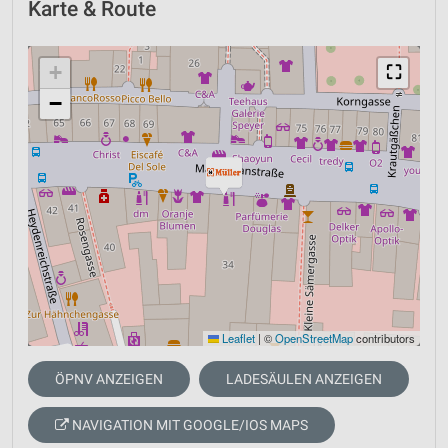
Karte & Route
+
⛶
−
Leaflet
|
©
OpenStreetMap
contributors
ÖPNV ANZEIGEN
LADESÄULEN ANZEIGEN
NAVIGATION MIT GOOGLE/IOS MAPS