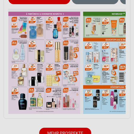
Verwendung reduzierter Daten zur Auswahl von
Inhalten
IAB-Besonderheiten:
Verwendung genauer Standortdaten
Geräte anhand von aktiv angeforderten
Informationen identifizieren
Nicht-IAB-Verarbeitungszwecke:
Notwendig
Performance
Funktional
Werbung
MEHR PROSPEKTE