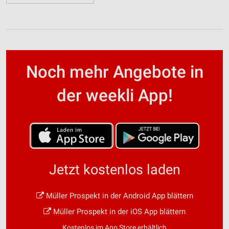
Noch mehr Angebote in
der weekli App!
Jetzt kostenlos laden
Müller Prospekt in der Android App blättern
Müller Prospekt in der iOS App blättern
Kostenlos im App Store erhältlich