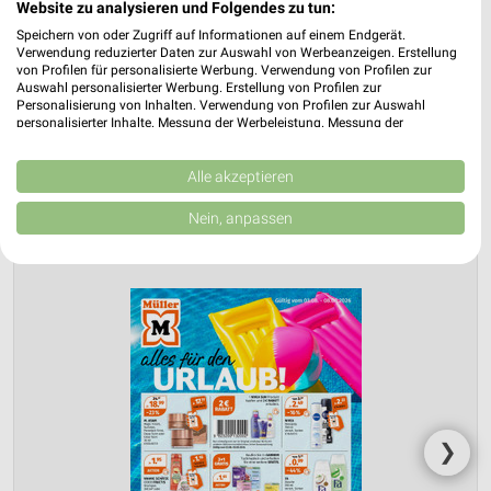
Website zu analysieren und Folgendes zu tun:
Speichern von oder Zugriff auf Informationen auf einem Endgerät.
Verwendung reduzierter Daten zur Auswahl von Werbeanzeigen. Erstellung
von Profilen für personalisierte Werbung. Verwendung von Profilen zur
Auswahl personalisierter Werbung. Erstellung von Profilen zur
Personalisierung von Inhalten. Verwendung von Profilen zur Auswahl
personalisierter Inhalte. Messung der Werbeleistung. Messung der
Performance von Inhalten. Analyse von Zielgruppen durch Statistiken oder
Kombinationen von Daten aus verschiedenen Quellen. Entwicklung und
Jetzt alle "Geschenkideen für Sie" Themen entdecken!
Verbesserung der Angebote. Verwendung reduzierter Daten zur Auswahl
Alle akzeptieren
von Inhalten.
Daten können außerhalb der Europäischen Union weitergegeben und in die
Nein, anpassen
USA gesendet werden.
Ihre Einwilligung und die cookie Richtlinie gelten ausschließlich für diese
Website/App.
Partnerliste anzeigen (1 IAB-Anbieter)
Wir nutzen Ihre Daten für folgende Zwecke:
IAB-Verarbeitungszwecke:
Speichern von oder Zugriff auf Informationen
auf einem Endgerät
❯
Verwendung reduzierter Daten zur Auswahl von
Werbeanzeigen