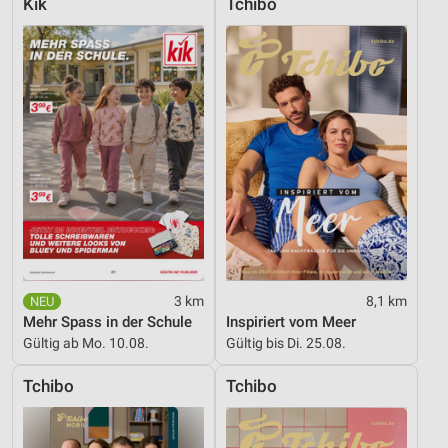
Kik
Tchibo
Entwicklung und Verbesserung der Angebote
Verwendung reduzierter Daten zur Auswahl von
Inhalten
IAB-Besonderheiten:
Verwendung genauer Standortdaten
Geräte anhand von aktiv angeforderten
Informationen identifizieren
Nicht-IAB-Verarbeitungszwecke:
Notwendig
3 km
8,1 km
Mehr Spass in der Schule
Inspiriert vom Meer
Performance
Gültig ab Mo. 10.08.
Gültig bis Di. 25.08.
Funktional
Tchibo
Tchibo
Werbung