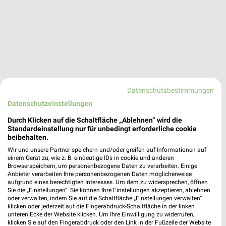
Datenschutzbestimmungen
Datenschutzeinstellungen
Durch Klicken auf die Schaltfläche „Ablehnen“ wird die
Adresse, Öffnungszeiten und Route für die
Standardeinstellung nur für unbedingt erforderliche cookie
beibehalten.
Adler Filiale in Mutterstadt
Wir und unsere Partner speichern und/oder greifen auf Informationen auf
einem Gerät zu, wie z. B. eindeutige IDs in cookie und anderen
Egal ob Adresse, Öffnungszeiten oder Route, hier findest Du
Browserspeichern, um personenbezogene Daten zu verarbeiten. Einige
alles zur Adler Filiale in Mutterstadt. Die aktuellsten Angebote
Anbieter verarbeiten Ihre personenbezogenen Daten möglicherweise
aufgrund eines berechtigten Interesses. Um dem zu widersprechen, öffnen
kannst Du Dir in den neuesten Prospekten anschauen. Wenn Du
Sie die „Einstellungen“. Sie können Ihre Einstellungen akzeptieren, ablehnen
ein schönes Schnäppchen gefunden hast, kannst Du über die
oder verwalten, indem Sie auf die Schaltfläche „Einstellungen verwalten“
Routen-Funktion den schnellsten Weg zu Deiner Lieblings-
klicken oder jederzeit auf die Fingerabdruck-Schaltfläche in der linken
Filiale von Adler finden.
unteren Ecke der Website klicken. Um Ihre Einwilligung zu widerrufen,
klicken Sie auf den Fingerabdruck oder den Link in der Fußzeile der Website