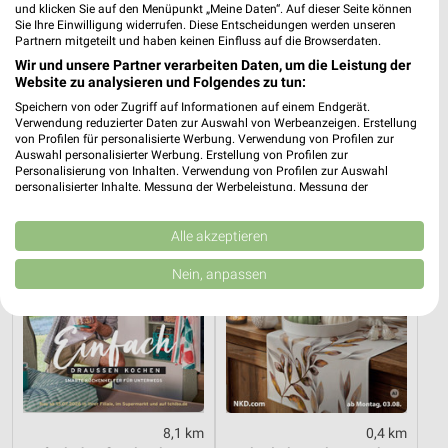
und klicken Sie auf den Menüpunkt „Meine Daten“. Auf dieser Seite können
Sie Ihre Einwilligung widerrufen. Diese Entscheidungen werden unseren
Mode & Bekleidung Angebote für Mutterstadt
Partnern mitgeteilt und haben keinen Einfluss auf die Browserdaten.
und Umgebung
Wir und unsere Partner verarbeiten Daten, um die Leistung der
Website zu analysieren und Folgendes zu tun:
10 Prospekte
Speichern von oder Zugriff auf Informationen auf einem Endgerät.
Verwendung reduzierter Daten zur Auswahl von Werbeanzeigen. Erstellung
Tchibo
NKD
von Profilen für personalisierte Werbung. Verwendung von Profilen zur
Auswahl personalisierter Werbung. Erstellung von Profilen zur
Personalisierung von Inhalten. Verwendung von Profilen zur Auswahl
personalisierter Inhalte. Messung der Werbeleistung. Messung der
Performance von Inhalten. Analyse von Zielgruppen durch Statistiken oder
Kombinationen von Daten aus verschiedenen Quellen. Entwicklung und
Verbesserung der Angebote. Verwendung reduzierter Daten zur Auswahl
Alle akzeptieren
von Inhalten.
Daten können außerhalb der Europäischen Union weitergegeben und in die
Nein, anpassen
USA gesendet werden.
Ihre Einwilligung und die cookie Richtlinie gelten ausschließlich für diese
Website/App.
Partnerliste anzeigen (1 IAB-Anbieter)
Wir nutzen Ihre Daten für folgende Zwecke:
IAB-Verarbeitungszwecke:
Speichern von oder Zugriff auf Informationen
8,1 km
0,4 km
auf einem Endgerät