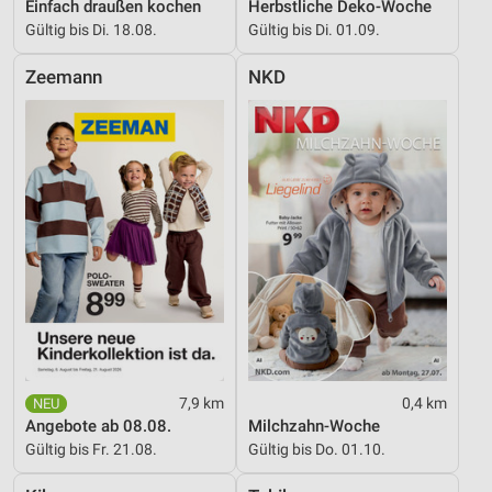
Einfach draußen kochen
Herbstliche Deko-Woche
Gültig bis Di. 18.08.
Gültig bis Di. 01.09.
Verwendung reduzierter Daten zur Auswahl von
Werbeanzeigen
Zeemann
NKD
Erstellung von Profilen für personalisierte
Werbung
Verwendung von Profilen zur Auswahl
personalisierter Werbung
Erstellung von Profilen zur Personalisierung
von Inhalten
Verwendung von Profilen zur Auswahl
personalisierter Inhalte
Messung der Werbeleistung
7,9 km
0,4 km
Messung der Performance von Inhalten
Angebote ab 08.08.
Milchzahn-Woche
Gültig bis Fr. 21.08.
Gültig bis Do. 01.10.
Analyse von Zielgruppen durch Statistiken oder
Kombinationen von Daten aus verschiedenen
Quellen