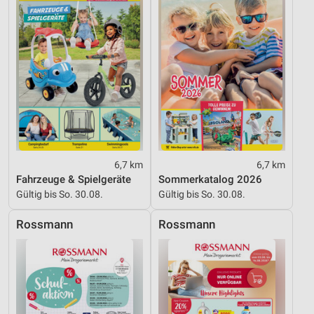
Verwendung genauer Standortdaten
Geräte anhand von aktiv angeforderten
Informationen identifizieren
Nicht-IAB-Verarbeitungszwecke:
Notwendig
Performance
Funktional
6,7 km
6,7 km
Werbung
Fahrzeuge & Spielgeräte
Sommerkatalog 2026
Gültig bis So. 30.08.
Gültig bis So. 30.08.
Rossmann
Rossmann