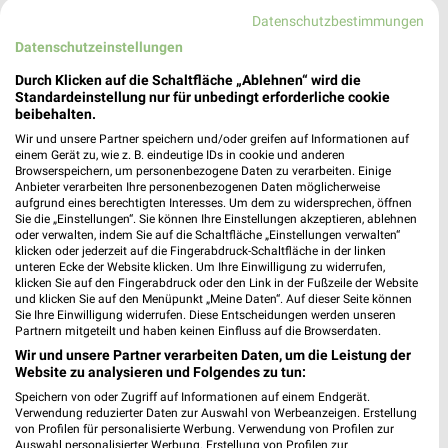
Appengasse 2 a
Datenschutzbestimmungen
67146 Deidesheim
❯
Datenschutzeinstellungen
Heute 08:00 - 20:00 Uhr |
Schließt in 22 Min.
Durch Klicken auf die Schaltfläche „Ablehnen“ wird die
502,76 km • Angebote: 3 Prospekte
Standardeinstellung nur für unbedingt erforderliche cookie
beibehalten.
Wir und unsere Partner speichern und/oder greifen auf Informationen auf
Rossmann Ludwigshafen
einem Gerät zu, wie z. B. eindeutige IDs in cookie und anderen
Browserspeichern, um personenbezogene Daten zu verarbeiten. Einige
Gabriele-Münter-Str. 10
Anbieter verarbeiten Ihre personenbezogenen Daten möglicherweise
67067 Ludwigshafen
aufgrund eines berechtigten Interesses. Um dem zu widersprechen, öffnen
❯
Sie die „Einstellungen“. Sie können Ihre Einstellungen akzeptieren, ablehnen
Heute 08:00 - 20:00 Uhr |
Schließt in 22 Min.
oder verwalten, indem Sie auf die Schaltfläche „Einstellungen verwalten“
klicken oder jederzeit auf die Fingerabdruck-Schaltfläche in der linken
488,48 km • Angebote: 3 Prospekte
unteren Ecke der Website klicken. Um Ihre Einwilligung zu widerrufen,
klicken Sie auf den Fingerabdruck oder den Link in der Fußzeile der Website
und klicken Sie auf den Menüpunkt „Meine Daten“. Auf dieser Seite können
Sie Ihre Einwilligung widerrufen. Diese Entscheidungen werden unseren
Ernsting's family Neustadt an der Weinstraße
Partnern mitgeteilt und haben keinen Einfluss auf die Browserdaten.
Hauptstraße 105
Wir und unsere Partner verarbeiten Daten, um die Leistung der
67433 Neustadt an der Weinstraße
Website zu analysieren und Folgendes zu tun:
❯
Speichern von oder Zugriff auf Informationen auf einem Endgerät.
Heute 09:00 - 18:00 Uhr |
Geschlossen
Verwendung reduzierter Daten zur Auswahl von Werbeanzeigen. Erstellung
von Profilen für personalisierte Werbung. Verwendung von Profilen zur
509,81 km
Auswahl personalisierter Werbung. Erstellung von Profilen zur