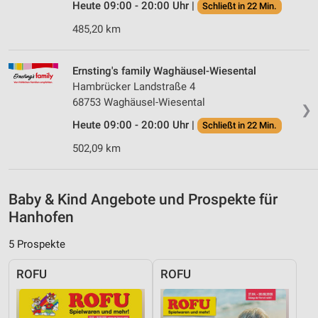
Heute 09:00 - 20:00 Uhr |
Schließt in 22 Min.
personalisierter Werbung
485,20 km
Erstellung von Profilen zur Personalisierung
von Inhalten
Ernsting's family Waghäusel-Wiesental
Verwendung von Profilen zur Auswahl
Hambrücker Landstraße 4
personalisierter Inhalte
68753 Waghäusel-Wiesental
❯
Messung der Werbeleistung
Heute 09:00 - 20:00 Uhr |
Schließt in 22 Min.
502,09 km
Messung der Performance von Inhalten
Analyse von Zielgruppen durch Statistiken oder
Kombinationen von Daten aus verschiedenen
Baby & Kind Angebote und Prospekte für
Quellen
Hanhofen
Entwicklung und Verbesserung der Angebote
5 Prospekte
Verwendung reduzierter Daten zur Auswahl von
ROFU
ROFU
Inhalten
IAB-Besonderheiten: