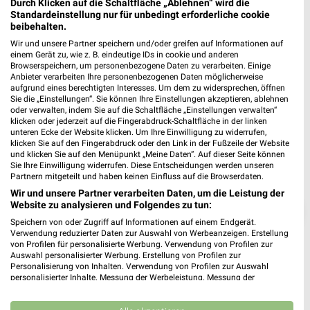
Durch Klicken auf die Schaltfläche „Ablehnen“ wird die
Standardeinstellung nur für unbedingt erforderliche cookie
beibehalten.
Wir und unsere Partner speichern und/oder greifen auf Informationen auf
einem Gerät zu, wie z. B. eindeutige IDs in cookie und anderen
Browserspeichern, um personenbezogene Daten zu verarbeiten. Einige
Anbieter verarbeiten Ihre personenbezogenen Daten möglicherweise
aufgrund eines berechtigten Interesses. Um dem zu widersprechen, öffnen
Sie die „Einstellungen“. Sie können Ihre Einstellungen akzeptieren, ablehnen
oder verwalten, indem Sie auf die Schaltfläche „Einstellungen verwalten“
klicken oder jederzeit auf die Fingerabdruck-Schaltfläche in der linken
unteren Ecke der Website klicken. Um Ihre Einwilligung zu widerrufen,
klicken Sie auf den Fingerabdruck oder den Link in der Fußzeile der Website
und klicken Sie auf den Menüpunkt „Meine Daten“. Auf dieser Seite können
Sie Ihre Einwilligung widerrufen. Diese Entscheidungen werden unseren
Partnern mitgeteilt und haben keinen Einfluss auf die Browserdaten.
Wir und unsere Partner verarbeiten Daten, um die Leistung der
Website zu analysieren und Folgendes zu tun:
❯
Speichern von oder Zugriff auf Informationen auf einem Endgerät.
Verwendung reduzierter Daten zur Auswahl von Werbeanzeigen. Erstellung
von Profilen für personalisierte Werbung. Verwendung von Profilen zur
Auswahl personalisierter Werbung. Erstellung von Profilen zur
Personalisierung von Inhalten. Verwendung von Profilen zur Auswahl
personalisierter Inhalte. Messung der Werbeleistung. Messung der
Performance von Inhalten. Analyse von Zielgruppen durch Statistiken oder
Kombinationen von Daten aus verschiedenen Quellen. Entwicklung und