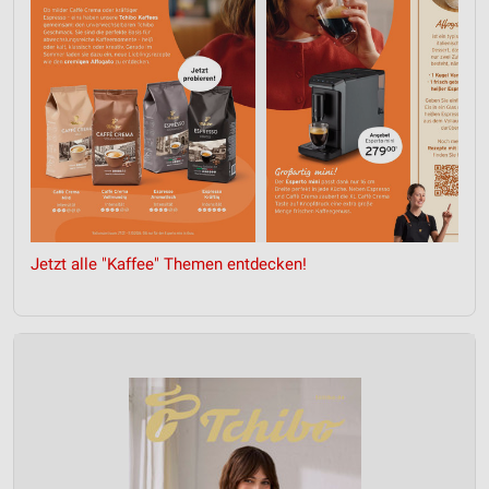
Verwendung von Profilen zur Auswahl
personalisierter Inhalte
Messung der Werbeleistung
Messung der Performance von Inhalten
Analyse von Zielgruppen durch Statistiken oder
Kombinationen von Daten aus verschiedenen
Quellen
Jetzt alle "Kaffee" Themen entdecken!
Entwicklung und Verbesserung der Angebote
Verwendung reduzierter Daten zur Auswahl von
Inhalten
IAB-Besonderheiten:
Verwendung genauer Standortdaten
Geräte anhand von aktiv angeforderten
Informationen identifizieren