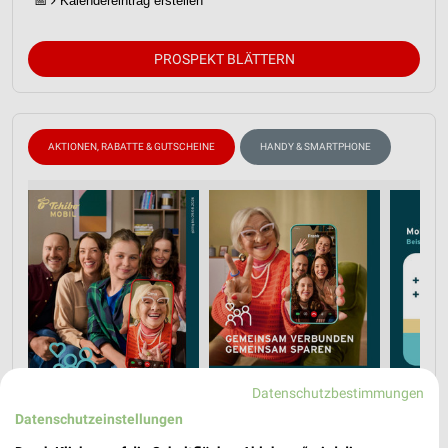
📅
Kalendereintrag erstellen
PROSPEKT BLÄTTERN
AKTIONEN, RABATTE & GUTSCHEINE
HANDY & SMARTPHONE
Datenschutzbestimmungen
Datenschutzeinstellungen