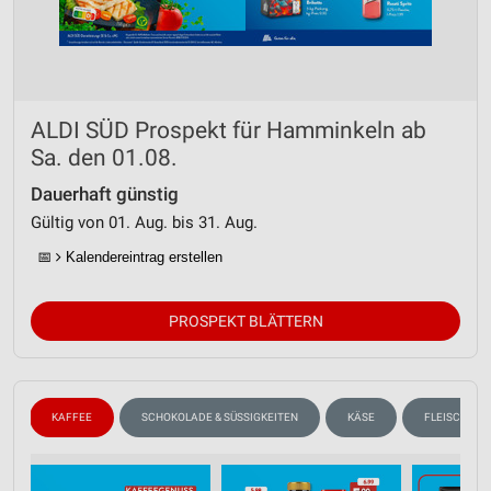
ALDI SÜD Prospekt für Hamminkeln ab
Sa. den 01.08.
Dauerhaft günstig
Gültig von 01. Aug. bis 31. Aug.
📅
Kalendereintrag erstellen
PROSPEKT BLÄTTERN
N
KAFFEE
SCHOKOLADE & SÜSSIGKEITEN
KÄSE
FLEISCH & W