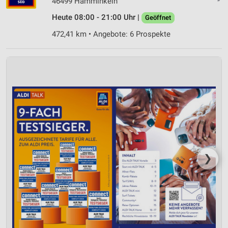
46499 Hamminkeln
Heute 08:00 - 21:00 Uhr |
Geöffnet
Geräte anhand von aktiv angeforderten
Informationen identifizieren
472,41 km • Angebote: 6 Prospekte
Nicht-IAB-Verarbeitungszwecke:
Notwendig
Performance
Funktional
Werbung
❯