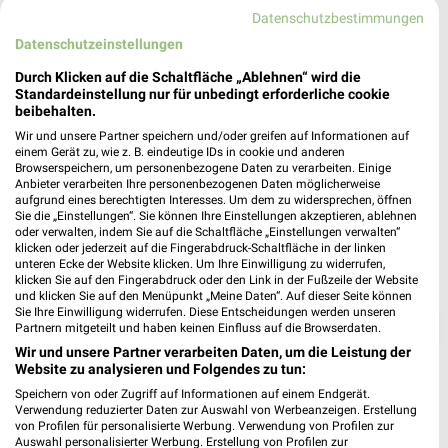
❯
46499 Hamminkeln
Datenschutzbestimmungen
Datenschutzeinstellungen
Heute 08:00 - 21:00 Uhr |
Geöffnet
Durch Klicken auf die Schaltfläche „Ablehnen“ wird die
472,41 km • Angebote: 6 Prospekte
Standardeinstellung nur für unbedingt erforderliche cookie
beibehalten.
Wir und unsere Partner speichern und/oder greifen auf Informationen auf
einem Gerät zu, wie z. B. eindeutige IDs in cookie und anderen
Browserspeichern, um personenbezogene Daten zu verarbeiten. Einige
Anbieter verarbeiten Ihre personenbezogenen Daten möglicherweise
aufgrund eines berechtigten Interesses. Um dem zu widersprechen, öffnen
Sie die „Einstellungen“. Sie können Ihre Einstellungen akzeptieren, ablehnen
oder verwalten, indem Sie auf die Schaltfläche „Einstellungen verwalten“
klicken oder jederzeit auf die Fingerabdruck-Schaltfläche in der linken
unteren Ecke der Website klicken. Um Ihre Einwilligung zu widerrufen,
klicken Sie auf den Fingerabdruck oder den Link in der Fußzeile der Website
und klicken Sie auf den Menüpunkt „Meine Daten“. Auf dieser Seite können
Sie Ihre Einwilligung widerrufen. Diese Entscheidungen werden unseren
❯
Partnern mitgeteilt und haben keinen Einfluss auf die Browserdaten.
Wir und unsere Partner verarbeiten Daten, um die Leistung der
Website zu analysieren und Folgendes zu tun:
Speichern von oder Zugriff auf Informationen auf einem Endgerät.
Verwendung reduzierter Daten zur Auswahl von Werbeanzeigen. Erstellung
von Profilen für personalisierte Werbung. Verwendung von Profilen zur
Auswahl personalisierter Werbung. Erstellung von Profilen zur