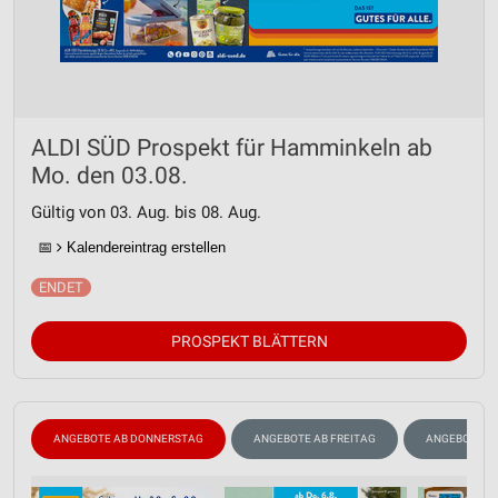
ALDI SÜD Prospekt für Hamminkeln ab
Mo. den 03.08.
Gültig von 03. Aug. bis 08. Aug.
📅
Kalendereintrag erstellen
PROSPEKT BLÄTTERN
ANGEBOTE AB DONNERSTAG
ANGEBOTE AB FREITAG
ANGEBOTE A