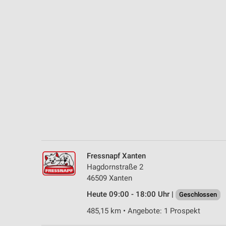
Messung der Performance von Inhalten
Analyse von Zielgruppen durch Statistiken oder Kombinationen 
Quellen
Entwicklung und Verbesserung der Angebote
Verwendung reduzierter Daten zur Auswahl von Inhalten
IAB-Besonderheiten:
Verwendung genauer Standortdaten
Geräte anhand von aktiv angeforderten Informationen identifizie
Nicht-IAB-Verarbeitungszwecke:
Fressnapf Xanten
Notwendig
Hagdornstraße 2
46509 Xanten
Performance
Heute 09:00 - 18:00 Uhr |
Geschlossen
Funktional
485,15 km • Angebote: 1 Prospekt
Werbung