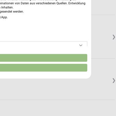
binationen von Daten aus verschiedenen Quellen. Entwicklung
 Inhalten.
gesendet werden.
e/App.
❯
n
❯