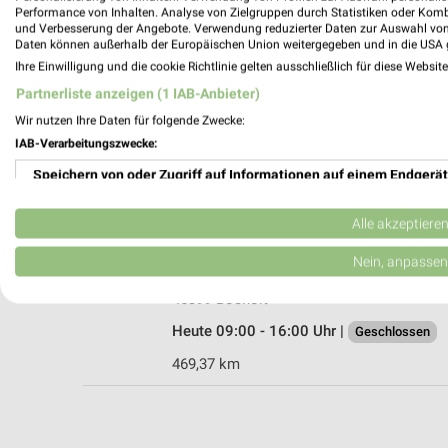
Performance von Inhalten. Analyse von Zielgruppen durch Statistiken oder Kom
und Verbesserung der Angebote. Verwendung reduzierter Daten zur Auswahl von
Daten können außerhalb der Europäischen Union weitergegeben und in die USA 
Ihre Einwilligung und die cookie Richtlinie gelten ausschließlich für diese Websit
Fressnapf Bocholt
Partnerliste anzeigen (1 IAB-Anbieter)
Westend 31-39
Wir nutzen Ihre Daten für folgende Zwecke:
46399 Bocholt
IAB-Verarbeitungszwecke:
Heute 09:00 - 18:00 Uhr |
Geschlossen
Speichern von oder Zugriff auf Informationen auf einem Endgerät
469,75 km • Angebote: 1 Prospekt
Verwendung reduzierter Daten zur Auswahl von Werbeanzeigen
Alle akzeptiere
DAS FUTTERHAUS Bocholt
Erstellung von Profilen für personalisierte Werbung
Nein, anpassen
Westend 6-8
Verwendung von Profilen zur Auswahl personalisierter Werbung
46399 Bocholt
Heute 09:00 - 16:00 Uhr |
Geschlossen
Erstellung von Profilen zur Personalisierung von Inhalten
469,37 km
Verwendung von Profilen zur Auswahl personalisierter Inhalte
Messung der Werbeleistung