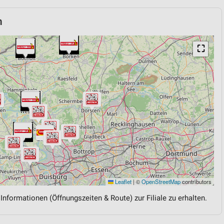
n
⛶
Leaflet
|
©
OpenStreetMap
contributors
 Informationen (Öffnungszeiten & Route) zur Filiale zu erhalten.