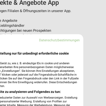
pekte & Angebote App
en Filialen & Öffnungszeiten in unserer App.
e Angebote
ieblingshändler
htigungen bei neuen Prospekten
 Einkauf stressfrei planen
Datenschutzbestimmungen
 App jetzt laden oder QR-Code scannen.
tellung nur für unbedingt erforderliche cookie
erät zu, wie z. B. eindeutige IDs in cookie und anderen
verarbeiten Ihre personenbezogenen Daten möglicherweise
„Einstellungen“. Sie können Ihre Einstellungen akzeptieren,
 klicken oder jederzeit auf die Fingerabdruck-Schaltfläche in
klicken Sie auf den Fingerabdruck oder den Link in der Fußzeile
önnen Sie Ihre Einwilligung widerrufen. Diese Entscheidungen
ten.
ite zu analysieren und Folgendes zu tun:
reduzierter Daten zur Auswahl von Werbeanzeigen. Erstellung
ersonalisierter Werbung. Erstellung von Profilen zur
ierter Inhalte. Messung der Werbeleistung. Messung der