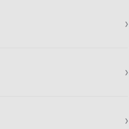
❯
❯
❯