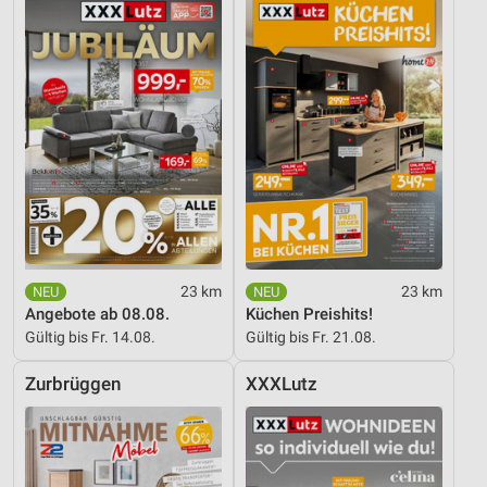
Entwicklung und Verbesserung der Angebote
Verwendung reduzierter Daten zur Auswahl von
Inhalten
IAB-Besonderheiten:
Verwendung genauer Standortdaten
Geräte anhand von aktiv angeforderten
Informationen identifizieren
Nicht-IAB-Verarbeitungszwecke:
23 km
23 km
Notwendig
Angebote ab 08.08.
Küchen Preishits!
Gültig bis Fr. 14.08.
Gültig bis Fr. 21.08.
Performance
Zurbrüggen
XXXLutz
Funktional
Werbung