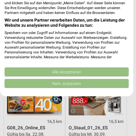
und klicken Sie auf den Menüpunkt „Meine Daten“. Auf dieser Seite können
16,5 km
23 km
Sie Ihre Einwilligung widerrufen. Diese Entscheidungen werden unseren
Marken-Spezial
Angebote ab 08.08.
Partnern mitgeteilt und haben keinen Einfluss auf die Browserdaten.
Gültig bis Mo. 31.08.
Gültig bis Fr. 14.08.
Wir und unsere Partner verarbeiten Daten, um die Leistung der
Website zu analysieren und Folgendes zu tun:
Zurbrüggen
Zurbrüggen
Speichern von oder Zugriff auf Informationen auf einem Endgerät.
Verwendung reduzierter Daten zur Auswahl von Werbeanzeigen. Erstellung
von Profilen für personalisierte Werbung. Verwendung von Profilen zur
Auswahl personalisierter Werbung. Erstellung von Profilen zur
Personalisierung von Inhalten. Verwendung von Profilen zur Auswahl
personalisierter Inhalte. Messung der Werbeleistung. Messung der
Performance von Inhalten. Analyse von Zielgruppen durch Statistiken oder
Kombinationen von Daten aus verschiedenen Quellen. Entwicklung und
Verbesserung der Angebote. Verwendung reduzierter Daten zur Auswahl
Alle akzeptieren
von Inhalten.
Daten können außerhalb der Europäischen Union weitergegeben und in die
Nein, anpassen
USA gesendet werden.
Ihre Einwilligung und die cookie Richtlinie gelten ausschließlich für diese
Website/App.
Partnerliste anzeigen (1 IAB-Anbieter)
Wir nutzen Ihre Daten für folgende Zwecke:
IAB-Verarbeitungszwecke:
16,5 km
16,5 km
G08_26_Online_ES
O_Staud_01_26_ES
Speichern von oder Zugriff auf Informationen
Gültig bis Sa. 22.08.
Gültig bis Mi. 30.09.
auf einem Endgerät