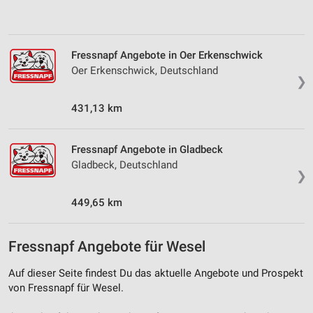
von Inhalten
Verwendung von Profilen zur Auswahl
personalisierter Inhalte
Fressnapf Angebote in Oer Erkenschwick
Oer Erkenschwick, Deutschland
Messung der Werbeleistung
❯
Messung der Performance von Inhalten
431,13 km
Analyse von Zielgruppen durch Statistiken oder
Kombinationen von Daten aus verschiedenen
Fressnapf Angebote in Gladbeck
Quellen
Gladbeck, Deutschland
❯
Entwicklung und Verbesserung der Angebote
449,65 km
Verwendung reduzierter Daten zur Auswahl von
Inhalten
Fressnapf Angebote für Wesel
IAB-Besonderheiten:
Verwendung genauer Standortdaten
Auf dieser Seite findest Du das aktuelle Angebote und Prospekt
von Fressnapf für Wesel.
Geräte anhand von aktiv angeforderten
Informationen identifizieren