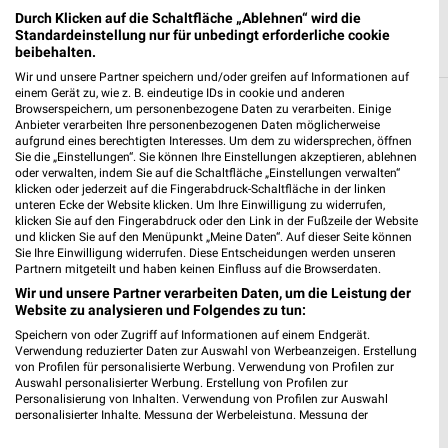
Durch Klicken auf die Schaltfläche „Ablehnen“ wird die
Standardeinstellung nur für unbedingt erforderliche cookie
beibehalten.
Wir und unsere Partner speichern und/oder greifen auf Informationen auf
einem Gerät zu, wie z. B. eindeutige IDs in cookie und anderen
Browserspeichern, um personenbezogene Daten zu verarbeiten. Einige
Weitere Fressnapf Geschäfte mit Angeboten
Anbieter verarbeiten Ihre personenbezogenen Daten möglicherweise
in und um Wesel
aufgrund eines berechtigten Interesses. Um dem zu widersprechen, öffnen
Sie die „Einstellungen“. Sie können Ihre Einstellungen akzeptieren, ablehnen
oder verwalten, indem Sie auf die Schaltfläche „Einstellungen verwalten“
5 Geschäfte und Orte
klicken oder jederzeit auf die Fingerabdruck-Schaltfläche in der linken
unteren Ecke der Website klicken. Um Ihre Einwilligung zu widerrufen,
klicken Sie auf den Fingerabdruck oder den Link in der Fußzeile der Website
Fressnapf Angebote in Herten
und klicken Sie auf den Menüpunkt „Meine Daten“. Auf dieser Seite können
Sie Ihre Einwilligung widerrufen. Diese Entscheidungen werden unseren
Herten, Deutschland
Partnern mitgeteilt und haben keinen Einfluss auf die Browserdaten.
❯
Wir und unsere Partner verarbeiten Daten, um die Leistung der
Website zu analysieren und Folgendes zu tun:
441,04 km
Speichern von oder Zugriff auf Informationen auf einem Endgerät.
Verwendung reduzierter Daten zur Auswahl von Werbeanzeigen. Erstellung
von Profilen für personalisierte Werbung. Verwendung von Profilen zur
Fressnapf Angebote in Dorsten
Auswahl personalisierter Werbung. Erstellung von Profilen zur
Dorsten, Deutschland
Personalisierung von Inhalten. Verwendung von Profilen zur Auswahl
❯
personalisierter Inhalte. Messung der Werbeleistung. Messung der
Performance von Inhalten. Analyse von Zielgruppen durch Statistiken oder
449,59 km
Kombinationen von Daten aus verschiedenen Quellen. Entwicklung und