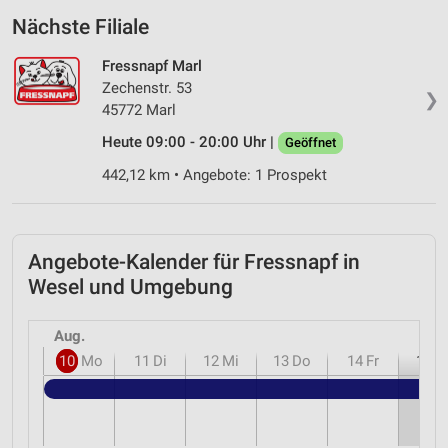
Nächste Filiale
Fressnapf Marl
Zechenstr. 53
❯
45772 Marl
Heute 09:00 - 20:00 Uhr |
Geöffnet
442,12 km • Angebote: 1 Prospekt
Angebote-Kalender für Fressnapf in
Wesel und Umgebung
Aug.
10
Mo
11
Di
12
Mi
13
Do
14
Fr
15
S